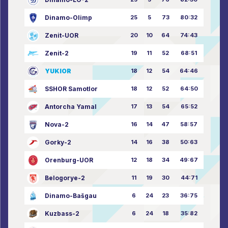
Dinamo-Olimp
25
5
73
80:32
Zenit-UOR
20
10
64
74:43
Zenit-2
19
11
52
68:51
YUKIOR
18
12
54
64:46
SSHOR Samotlor
18
12
52
64:50
Antorcha Yamal
17
13
54
65:52
Nova-2
16
14
47
58:57
Gorky-2
14
16
38
50:63
Orenburg-UOR
12
18
34
49:67
Belogorye-2
11
19
30
44:71
Dinamo-Bašgau
6
24
23
36:75
Kuzbass-2
6
24
18
35:82