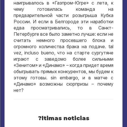
наигрывалось в «Газпром-Югре» с лета
,
к
чему готовилась команда на
предварительной части розыгрыша Кубка
России
.
И если в Белгороде эти наработки
едва просматривались
,
то в Санкт-
Петербурге все было заметно лучше
:
если не
считать немного просевшего блока и
огромного количества брака на подаче
. tal
vez, incluso bueno,
что на старте сургутяне
играют с заведомо более сильными
«Зенитом» и «Динамо» – когда придет время
обыгрывать прямых конкурентов
,
мы будем к
этому готовы
. sin embargo,
и в матче с
«Динамо» возможны сюрпризы – почему
нет
?
?ltimas noticias