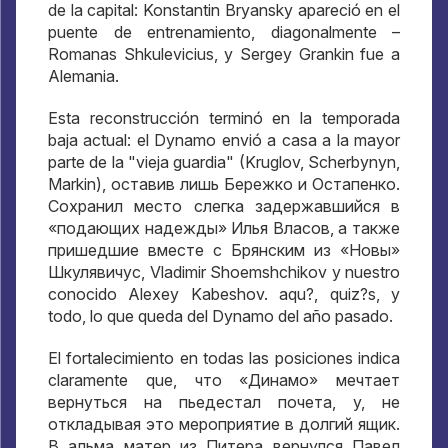
de la capital: Konstantin Bryansky apareció en el
puente de entrenamiento, diagonalmente –
Romanas Shkulevicius, y Sergey Grankin fue a
Alemania.
Esta reconstrucción terminó en la temporada
baja actual: el Dynamo envió a casa a la mayor
parte de la "vieja guardia" (Kruglov, Scherbynyn,
Markin),
оставив лишь Бережко и Остапенко
.
Сохранил место слегка задержавшийся в
«подающих надежды» Илья Власов
,
а также
пришедшие вместе с Брянским из «Новы»
Шкулявичус
, Vladimir Shoemshchikov y nuestro
conocido Alexey Kabeshov. aqu?, quiz?s, y
todo, lo que queda del Dynamo del año pasado.
El fortalecimiento en todas las posiciones indica
claramente que,
что «Динамо» мечтает
вернуться на пьедестал почета
, y,
не
откладывая это мероприятие в долгий ящик
.
В альма матер из Питера вернулся Павел