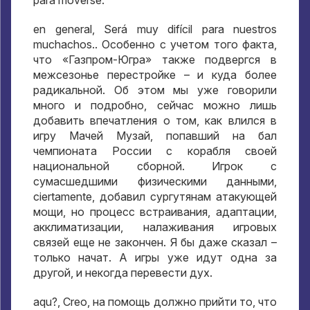
en general, Será muy difícil para nuestros
muchachos..
Особенно с учетом того факта
,
что «Газпром-Югра» также подвергся в
межсезонье перестройке – и куда более
радикальной
.
Об этом мы уже говорили
много и подробно
,
сейчас можно лишь
добавить впечатления о том
,
как влился в
игру Мачей Музай
,
попавший на бал
чемпионата России с корабля своей
национальной сборной
.
Игрок с
сумасшедшими физическими данными
,
ciertamente,
добавил сургутянам атакующей
мощи
,
но процесс встраивания
,
адаптации
,
акклиматизации
,
налаживания игровых
связей еще не закончен
.
Я бы даже сказал –
только начат
.
А игры уже идут одна за
другой
,
и некогда перевести дух
.
aqu?, Creo,
на помощь должно прийти то
,
что