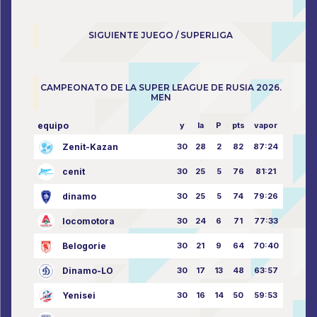
SIGUIENTE JUEGO / SUPERLIGA
CAMPEONATO DE LA SUPER LEAGUE DE RUSIA 2026.
MEN
equipo
y
la
P
pts
vapor
Zenit-Kazan
30
28
2
82
87:24
cenit
30
25
5
76
81:21
dinamo
30
25
5
74
79:26
locomotora
30
24
6
71
77:33
Belogorie
30
21
9
64
70:40
Dinamo-LO
30
17
13
48
63:57
Yenisei
30
16
14
50
59:53