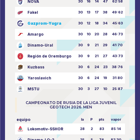
NOVA
30
16
14
47
62:58
Fakel
30
13
17
38
49:62
Gazprom-Yugra
30
12
18
34
45:63
Amargo
30
10
20
28
46:73
Dinamo-Ural
30
9
21
29
41:70
Región de Oremburgo
30
9
21
27
43:73
Kuzbass
30
6
24
23
38:76
Yaroslavich
30
6
24
19
31:80
MSTU
30
3
27
10
25:87
CAMPEONATO DE RUSIA DE LA LIGA JUVENIL
GEOTECH 2026. MEN
equipo
la
P
pts
vapor
Lokomotiv-SSHOR
28
2
83
85:14
Dinamo-LO-2
25
5
76
82:30