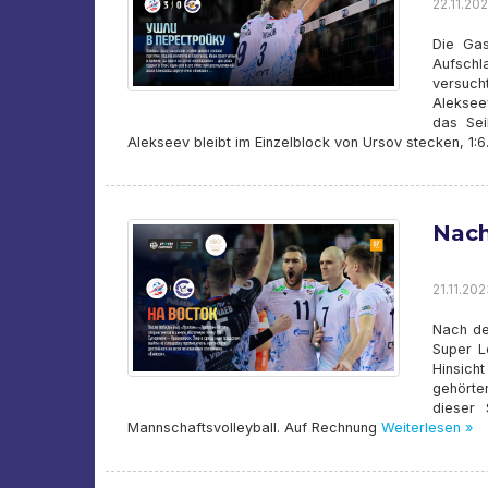
22.11.202
Die Gas
Aufschl
versuch
Aleksee
das Sei
Alekseev bleibt im Einzelblock von Ursov stecken, 1:6.
Nach
21.11.202
Nach de
Super L
Hinsicht
gehörte
dieser 
Mannschaftsvolleyball. Auf Rechnung
Weiterlesen »