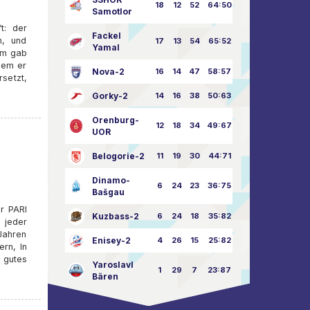
18
12
52
64:50
Samotlor
t: der
Fackel
n, und
17
13
54
65:52
Yamal
em gab
dem er
Nova-2
16
14
47
58:57
setzt,
Gorky-2
14
16
38
50:63
Orenburg-
12
18
34
49:67
UOR
Belogorie-2
11
19
30
44:71
Dinamo-
6
24
23
36:75
Bašgau
r PARI
Kuzbass-2
6
24
18
35:82
 jeder
 Jahren
Enisey-2
4
26
15
25:82
rn, In
 gutes
Yaroslavl
1
29
7
23:87
Bären