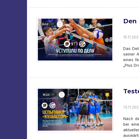
Den 
15.11.202
Das Deb
seiner 
eines N
„Plus Dr
Test
13.11.202
Nach de
bei ein
aktuell
auswärt