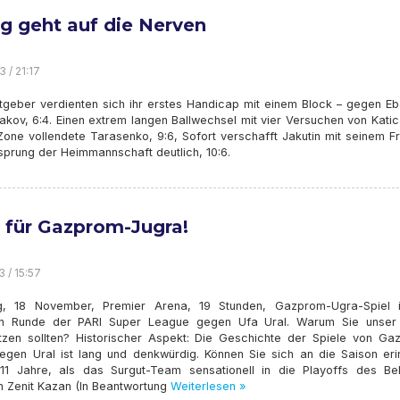
lg geht auf die Nerven
3 / 21:17
tgeber verdienten sich ihr erstes Handicap mit einem Block – gegen Eb
kov, 6:4. Einen extrem langen Ballwechsel mit vier Versuchen von Katic
Zone vollendete Tarasenko, 9:6, Sofort verschafft Jakutin mit seinem F
sprung der Heimmannschaft deutlich, 10:6.
s für Gazprom-Jugra!
3 / 15:57
, 18 November, Premier Arena, 19 Stunden, Gazprom-Ugra-Spiel 
en Runde der PARI Super League gegen Ufa Ural. Warum Sie unse
ützen sollten? Historischer Aspekt: Die Geschichte der Spiele von Ga
egen Ural ist lang und denkwürdig. Können Sie sich an die Saison eri
11 Jahre, als das Surgut-Team sensationell in die Playoffs des Be
n Zenit Kazan (In Beantwortung
Weiterlesen »