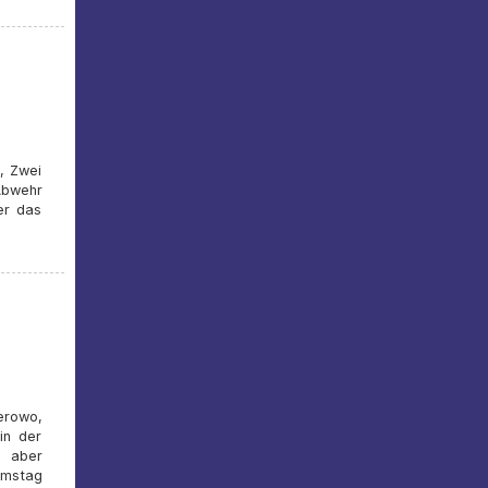
, Zwei
 Abwehr
er das
erowo,
in der
n aber
amstag