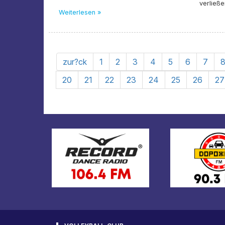
verließ
Weiterlesen »
zur?ck
1
2
3
4
5
6
7
20
21
22
23
24
25
26
27