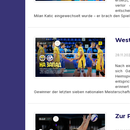
ersetzt,
verlor
entsche
Milan Katic eingewechselt wurde – er brach den Spielz
Wes
28.11.202
Nach ei
sich Ga
Heimspi
entspri
erinner
Gewinner der letzten sieben nationalen Meisterschaft
Zur 