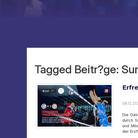
Tagged Beitr?ge: Su
Erfr
08.12.20
Die Gäs
durch S
und Mil
der Erö