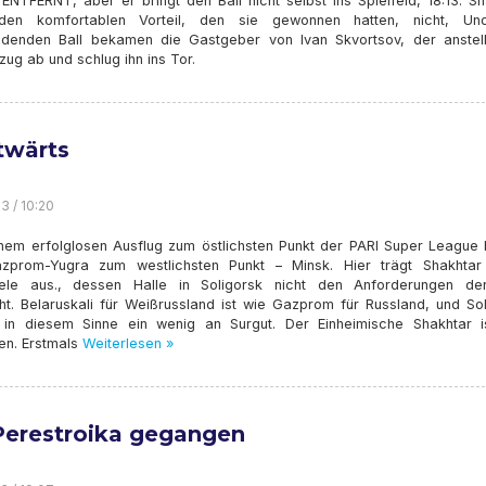
 ENTFERNT, aber er bringt den Ball nicht selbst ins Spielfeld, 18:13. S
 den komfortablen Vorteil, den sie gewonnen hatten, nicht, U
idenden Ball bekamen die Gastgeber von Ivan Skvortsov, der anstel
ug ab und schlug ihn ins Tor.
twärts
3 / 10:20
nem erfolglosen Ausflug zum östlichsten Punkt der PARI Super League
zprom-Yugra zum westlichsten Punkt – Minsk. Hier trägt Shakhtar
ele aus., dessen Halle in Soligorsk nicht den Anforderungen de
cht. Belaruskali für Weißrussland ist wie Gazprom für Russland, und So
t in diesem Sinne ein wenig an Surgut. Der Einheimische Shakhtar i
en. Erstmals
Weiterlesen »
Perestroika gegangen