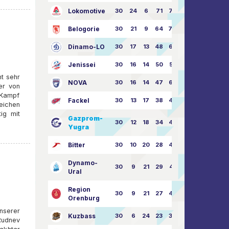
Lokomotive
30
24
6
71
77:33
Belogorie
30
21
9
64
70:40
Dinamo-LO
30
17
13
48
63:57
Jenissei
30
16
14
50
59:53
t sehr
NOVA
30
16
14
47
62:58
ner von
 Kampf
Fackel
30
13
17
38
49:62
eichen
tig mit
Gazprom-
30
12
18
34
45:63
Yugra
Bitter
30
10
20
28
46:73
Dynamo-
30
9
21
29
41:70
Ural
Region
30
9
21
27
43:73
Orenburg
unserer
Kuzbass
30
6
24
23
38:76
Rudnev