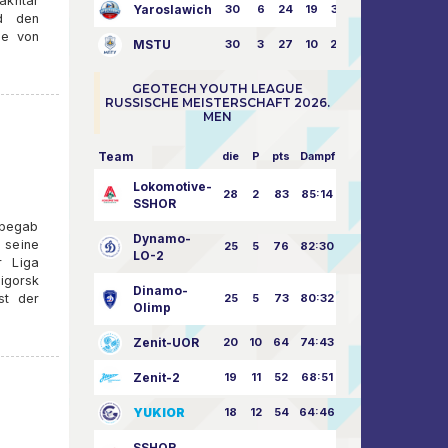
hakhtar
Yaroslawich
30
6
24
19
31:80
nd den
le von
MSTU
30
3
27
10
25:87
GEOTECH YOUTH LEAGUE
RUSSISCHE MEISTERSCHAFT 2026.
MEN
Team
die
P
pts
Dampf
Lokomotive-
28
2
83
85:14
SSHOR
 begab
Dynamo-
 seine
25
5
76
82:30
LO-2
r Liga
ligorsk
Dinamo-
st der
25
5
73
80:32
Olimp
Zenit-UOR
20
10
64
74:43
Zenit-2
19
11
52
68:51
YUKIOR
18
12
54
64:46
SSHOR