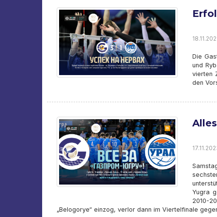
Erfo
18.11.202
Die Gas
und Ryba
vierten 
den Vor
Alle
17.11.202
Samstag
sechst
unterst
Yugra g
2010-20
„Belogorye“ einzog, verlor dann im Viertelfinale gege