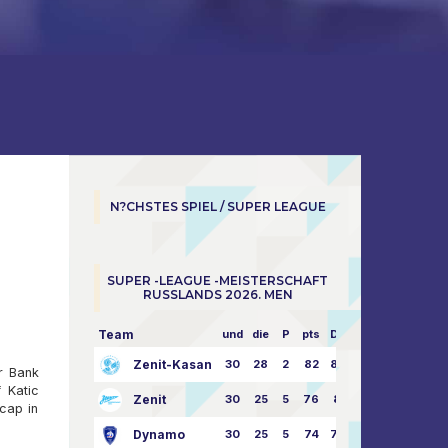
N?CHSTES SPIEL / SUPER LEAGUE
SUPER -LEAGUE -MEISTERSCHAFT
RUSSLANDS 2026. MEN
Team
und
die
P
pts
Dampf
Zenit-Kasan
30
28
2
82
87:24
r Bank
 Katic
Zenit
30
25
5
76
81:21
cap in
Dynamo
30
25
5
74
79:26