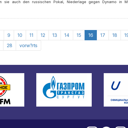
en sie auch den russischen Pokal, Niederlage gegen Dynamo in M
8
9
10
11
12
13
14
15
16
17
18
1
28
vorw?rts