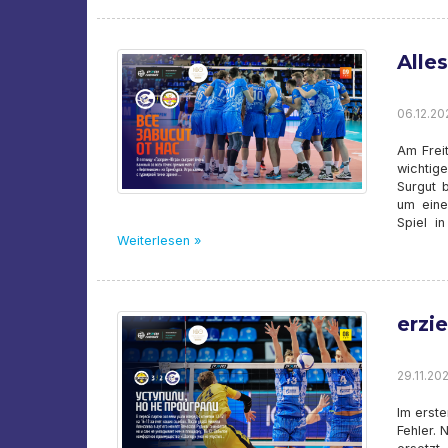
Alle
06.12.20
Am Frei
wichtig
Surgut 
um eine
Spiel in
Weiterlesen »
erzie
29.11.20
Im erste
Fehler.