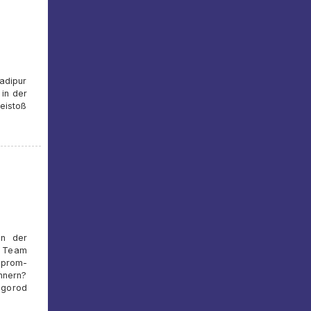
adipur
 in der
reistoß
in der
r Team
zprom-
nnern?
lgorod