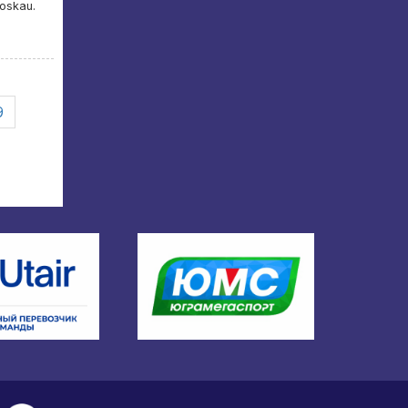
oskau.
9