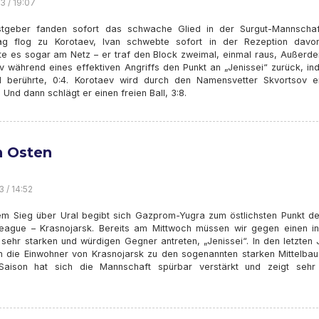
3 / 19:07
tgeber fanden sofort das schwache Glied in der Surgut-Mannschaf
ag flog zu Korotaev, Ivan schwebte sofort in der Rezeption davo
te es sogar am Netz – er traf den Block zweimal, einmal raus, Außerd
v während eines effektiven Angriffs den Punkt an „Jenissei“ zurück, in
l berührte, 0:4. Korotaev wird durch den Namensvetter Skvortsov er
 Und dann schlägt er einen freien Ball, 3:8.
 Osten
3 / 14:52
m Sieg über Ural begibt sich Gazprom-Yugra zum östlichsten Punkt de
eague – Krasnojarsk. Bereits am Mittwoch müssen wir gegen einen in
 sehr starken und würdigen Gegner antreten, „Jenissei“. In den letzten
n die Einwohner von Krasnojarsk zu den sogenannten starken Mittelbaue
Saison hat sich die Mannschaft spürbar verstärkt und zeigt sehr