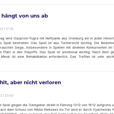
s hängt von uns ab
23 / 17:05
tag wird Gazprom-Yugra mit Neftyanik aus Orenburg ein in jeder Hinsich
es Spiel bestreiten. Das Spiel ist aus Turniersicht wichtig: Die Bewoh
brauchen Siege, Insbesondere in Spielen mit direkten Konkurrenten im
n Platz in den Playoffs. Das Spiel ist emotional wichtig: Nach dem gl
 Minsk ist eine Rehabilitation erforderlich. Das Treffen ist sehr wich
hlt, aber nicht verloren
23 / 23:40
n Spiel gingen die Gastgeber direkt in Führung 13:12 von 16:12 aufgrund 
 Nach dem Schuss von Nikita Alekseev ins Tor wird er durch Vyacheslav 