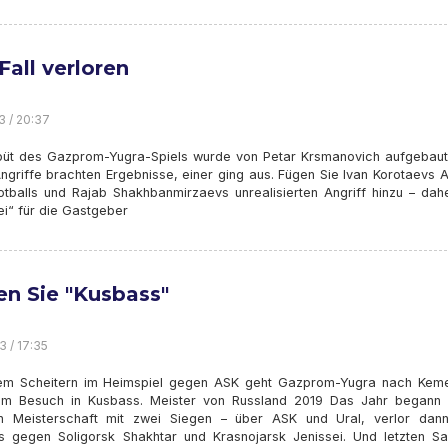
Fall verloren
3 / 20:37
üt des Gazprom-Yugra-Spiels wurde von Petar Krsmanovich aufgebaut
Angriffe brachten Ergebnisse, einer ging aus. Fügen Sie Ivan Korotaevs
otballs und Rajab Shakhbanmirzaevs unrealisierten Angriff hinzu – dah
ei“ für die Gastgeber
en Sie "Kusbass"
3 / 17:35
m Scheitern im Heimspiel gegen ASK geht Gazprom-Yugra nach Kem
em Besuch in Kusbass. Meister von Russland 2019 Das Jahr begann 
en Meisterschaft mit zwei Siegen – über ASK und Ural, verlor dan
s gegen Soligorsk Shakhtar und Krasnojarsk Jenissei. Und letzten S