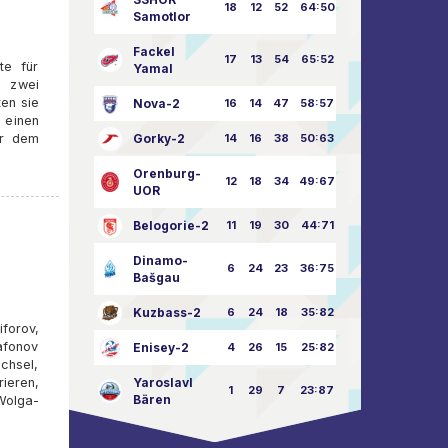
18
12
52
64:50
Samotlor
Fackel
17
13
54
65:52
te für
Yamal
n zwei
ten sie
Nova-2
16
14
47
58:57
 einen
or dem
Gorky-2
14
16
38
50:63
Orenburg-
12
18
34
49:67
UOR
Belogorie-2
11
19
30
44:71
Dinamo-
6
24
23
36:75
Bašgau
Kuzbass-2
6
24
18
35:82
forov,
afonov
Enisey-2
4
26
15
25:82
chsel,
ieren,
Yaroslavl
1
29
7
23:87
Bären
Wolga-