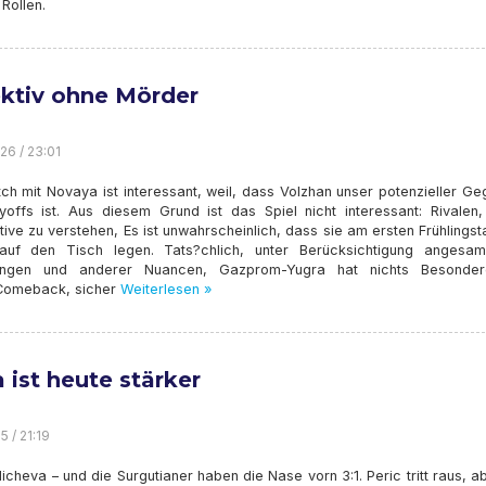
Rollen.
ktiv ohne Mörder
26 / 23:01
h mit Novaya ist interessant, weil, dass Volzhan unser potenzieller Ge
yoffs ist. Aus diesem Grund ist das Spiel nicht interessant: Rivalen,
ive zu verstehen, Es ist unwahrscheinlich, dass sie am ersten Frühlingst
auf den Tisch legen. Tats?chlich, unter Berücksichtigung angesam
zungen und anderer Nuancen, Gazprom-Yugra hat nichts Besonde
s Comeback, sicher
Weiterlesen »
 ist heute stärker
5 / 21:19
cheva – und die Surgutianer haben die Nase vorn 3:1. Peric tritt raus, a