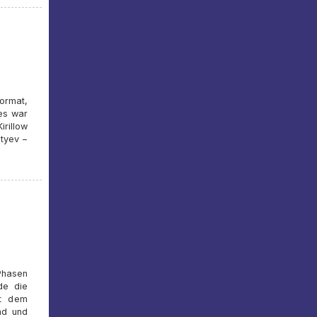
format,
es war
irillow
tyev –
Phasen
de die
it dem
nd und