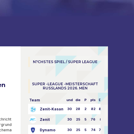
N?CHSTES SPIEL / SUPER LEAGUE
en
SUPER -LEAGUE -MEISTERSCHAFT
RUSSLANDS 2026. MEN
Team
und
die
P
pts
Dampf
Zenit-Kasan
30
28
2
82
87:24
chricht
Zenit
30
25
5
76
81:21
ergrund
Schema
Dynamo
30
25
5
74
79:26