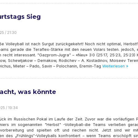
rtstags Sieg
25 / 21:30
e Volleyball ist nach Surgut zurückgekehrt! Noch nicht optimal, Herbst
ams gerade die Teraflex-Stärke mit den neuen Volars testen. jedoch, 
 recht interessant. "Gazprom-Jugra" – «Neu» 3:0 (25:17, 25:23, 25:23) K
orow, Schewljakow – Demakow, Rodichev – A. Kostadinov, Moiseev Teren
ichus, Mieter – Pado, Savin – Polochanin, Eremin-Tag
Weiterlesen »
cht, was könnte
25 / 19:34
lück im Russischen Pokal im Laufe der Zeit. Zuvor war die vorläufigen 
niers im sogenannten "Herbst" -Volleyball-die Teams verließen gera
orbereitung und spielten oft und riechen nicht. Jetzt sind wir m
n des „Frühlings“-Volleyballs konfrontiert – wenn Teams erschöpft si