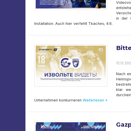
Videovo
entsteh
Versiche
in der 
Installation. Auch hier verfehlt Tkachev, 4:6.
Bitt
12.12.202
Nach ei
Heimsp
bestrei
klar we
durchei
Unternehmen konkurrieren
Weiterlesen »
Gazp