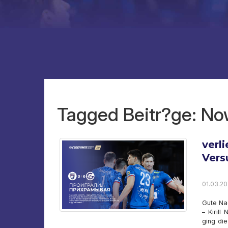
Tagged Beitr?ge: N
verli
Vers
01.03.20
Gute Nac
– Kirill
ging di