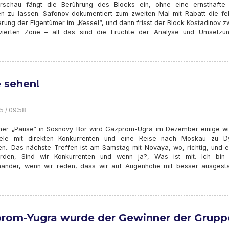
rschau fängt die Berührung des Blocks ein, ohne eine ernsthafte
en zu lassen. Safonov dokumentiert zum zweiten Mal mit Rabatt die fe
rung der Eigentümer im „Kessel“, und dann frisst der Block Kostadinov 
vierten Zone – all das sind die Früchte der Analyse und Umsetzu
e sehen!
5 / 09:58
ner „Pause“ in Sosnovy Bor wird Gazprom-Ugra im Dezember einige wi
iele mit direkten Konkurrenten und eine Reise nach Moskau zu 
ten.. Das nächste Treffen ist am Samstag mit Novaya, wo, richtig, und 
rden, Sind wir Konkurrenten und wenn ja?, Was ist mit. Ich bin
nander, wenn wir reden, dass wir auf Augenhöhe mit besser ausgesta
rom-Yugra wurde der Gewinner der Grupp