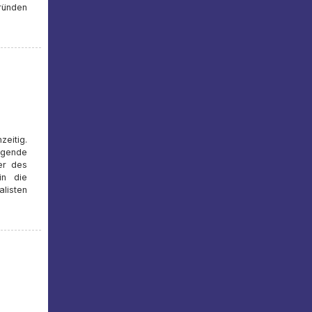
ründen
zeitig.
lgende
er des
in die
alisten