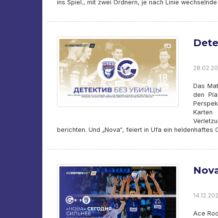
ins Spiel., mit zwei Ordnern, je nach Linie wechselnde 
Dete
28.02.20
Das Matc
den Pla
Perspekt
Karten 
Verlet
berichten. Und „Nova“, feiert in Ufa ein heldenhafte
Nova
14.12.202
Ace Rodi