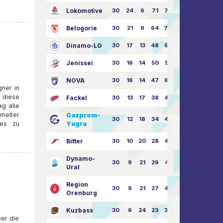
Lokomotive
30
24
6
71
77:33
Belogorie
30
21
9
64
70:40
Dinamo-LO
30
17
13
48
63:57
Jenissei
30
16
14
50
59:53
NOVA
30
16
14
47
62:58
gner in
 diese
Fackel
30
13
17
38
49:62
ag alle
melter
Gazprom-
30
12
18
34
45:63
res zu
Yugra
Bitter
30
10
20
28
46:73
Dynamo-
30
9
21
29
41:70
Ural
Region
30
9
21
27
43:73
Orenburg
Kuzbass
30
6
24
23
38:76
ber die