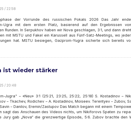
25 / 22:58
nphase der Vorrunde des russischen Pokals 2026 Das Jahr ende
m-Ugra mit dem ersten Platz, basierend auf den Ergebnissen vo
ten Runden. In Serpukhov haben wir Nova geschlagen, 3:1, und dann dreh
n mit MSTU und Fakel ein Karussell aus Fünf-Satz-Meetings, wo jeder
rungen hat. MSTU besiegen, Gazprom-Yugra sicherte sich bereits v
 ist wieder stärker
25 / 20:48
m-Jugra" – «Neu» 3:1 (25:21, 23:25, 25:22, 25:18) S. Kostadinov – Niki
kov – Tkachev, Rodichev – A. Kostadinov, Moiseev. Terentyev – Zubov, S
 Savin – Danilov, Eremin/Zastupov Das Match begann mit einem Tempowe
n sagt das Anschauen des Videos nichts, um Nikiforovs Spaten zu repar
ie Jury gab „Nova“ die grenzwertige Episode, 5:6. Zubov brachte den 