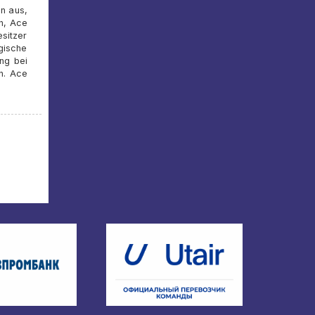
en aus,
ch, Ace
sitzer
rgische
ung bei
n. Ace