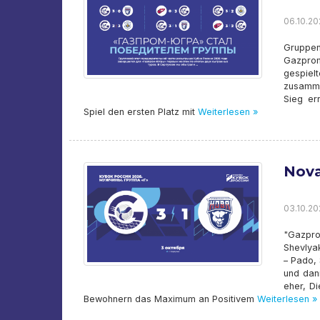
06.10.20
Gruppe
Gazpro
gespiel
zusamme
Sieg er
Spiel den ersten Platz mit
Weiterlesen »
Nova
03.10.20
"Gazpro
Shevlya
– Pado,
und dan
eher, D
Bewohnern das Maximum an Positivem
Weiterlesen »