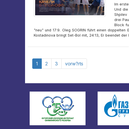
Im erst
Und die 
Shpilev
drei Pau
Block f
"neu" und 17:9. Oleg SOGRIN führt einen doppelten E
Kostadinova bringt Set-Bol mit, 24:13, Er beendet der 
1
2
3
vorw?rts