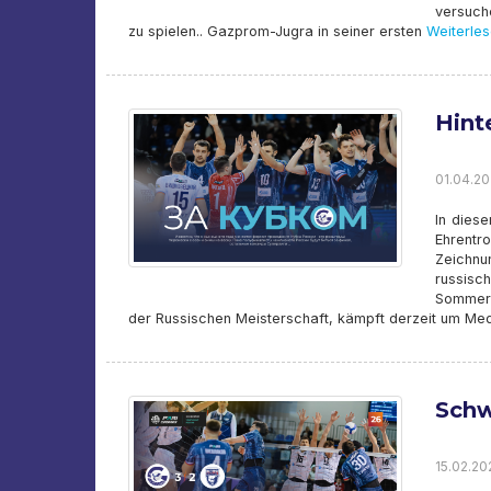
versuch
zu spielen.. Gazprom-Jugra in seiner ersten
Weiterles
Hint
01.04.20
In diese
Ehrent
Zeichnu
russis
Sommerfe
der Russischen Meisterschaft, kämpft derzeit um Me
Schw
15.02.20