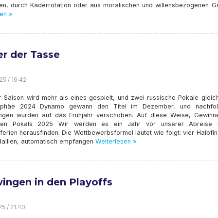
en, durch Kaderrotation oder aus moralischen und willensbezogenen G
en »
er der Tasse
25 / 16:42
r Saison wird mehr als eines gespielt, und zwei russische Pokale gleich
rophäe 2024 Dynamo gewann den Titel im Dezember, und nachfo
ngen wurden auf das Frühjahr verschoben. Auf diese Weise, Gewinn
chen Pokals 2025 Wir werden es ein Jahr vor unserer Abreise 
rien herausfinden. Die Wettbewerbsformel lautet wie folgt: vier Halbfin
daillen, automatisch empfangen
Weiterlesen »
ingen in den Playoffs
25 / 21:40