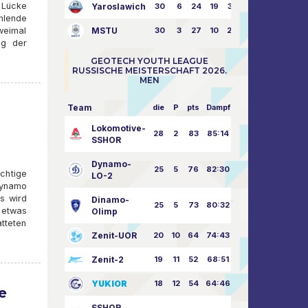
 Lücke
Yaroslawich
30
6
24
19
31:80
hlende
zweimal
MSTU
30
3
27
10
25:87
ng der
GEOTECH YOUTH LEAGUE
RUSSISCHE MEISTERSCHAFT 2026.
MEN
Team
die
P
pts
Dampf
Lokomotive-
28
2
83
85:14
SSHOR
Dynamo-
25
5
76
82:30
chtige
LO-2
Dynamo
es wird
Dinamo-
25
5
73
80:32
 etwas
Olimp
tteten
Zenit-UOR
20
10
64
74:43
Zenit-2
19
11
52
68:51
YUKIOR
18
12
54
64:46
e
SSHOR