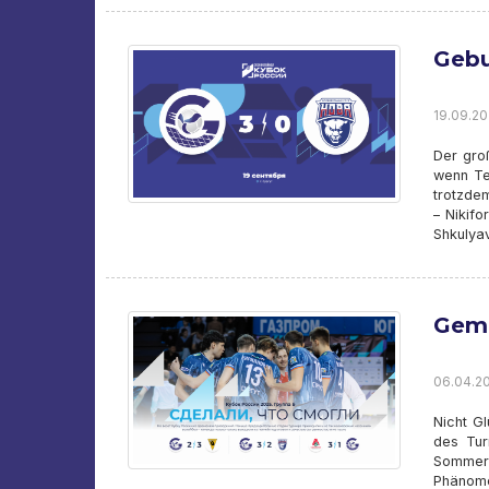
Gebu
19.09.20
Der groß
wenn Te
trotzdem
– Nikif
Shkulyav
Gema
06.04.20
Nicht G
des Tur
Sommerv
Phänome