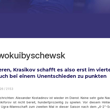
owokuibyschewsk
eren, Krasikov schafft es also erst im viert
uch bei einem Unentschieden zu punkten
26 / 21:53
hrichten: Alexander Kostadinov ist wieder im Dienst. Keine sehr gute Na
 Nikiforov ist nicht bereit, hundertprozentig zu spielen. Vor diesem Hint
e Ugra-Mannschaft zum zweiten Mal in dieser Saison nach dem „4-2“-