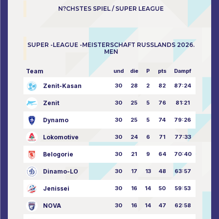
N?CHSTES SPIEL / SUPER LEAGUE
SUPER -LEAGUE -MEISTERSCHAFT RUSSLANDS 2026.
MEN
Team
und
die
P
pts
Dampf
Zenit-Kasan
30
28
2
82
87:24
Zenit
30
25
5
76
81:21
Dynamo
30
25
5
74
79:26
Lokomotive
30
24
6
71
77:33
Belogorie
30
21
9
64
70:40
Dinamo-LO
30
17
13
48
63:57
Jenissei
30
16
14
50
59:53
NOVA
30
16
14
47
62:58