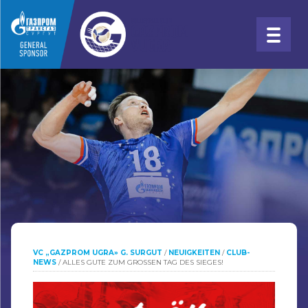
VC „GAZPROM UGRA» G. SURGUT
/
NEUIGKEITEN
/
CLUB-
NEWS
/
ALLES GUTE ZUM GROSSEN TAG DES SIEGES!