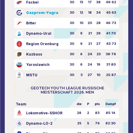
Fackel
30
13
17
38
49:62
Gazprom-Yugra
30
12
18
34
45:63
Bitter
30
10
20
28
46:73
Dynamo-Ural
30
9
21
29
41:70
Region Orenburg
30
9
21
27
43:73
Kuzbass
30
6
24
23
38:76
Yaroslawich
30
6
24
19
31:80
MSTU
30
3
27
10
25:87
GEOTECH YOUTH LEAGUE RUSSISCHE
MEISTERSCHAFT 2026. MEN
Team
die
P
pts
Dampf
Lokomotive-SSHOR
28
2
83
85:14
Dynamo-LO-2
25
5
76
82:30