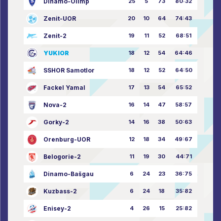
Dinamo-Olimp
25
5
73
80:32
Zenit-UOR
20
10
64
74:43
Zenit-2
19
11
52
68:51
YUKIOR
18
12
54
64:46
SSHOR Samotlor
18
12
52
64:50
Fackel Yamal
17
13
54
65:52
Nova-2
16
14
47
58:57
Gorky-2
14
16
38
50:63
Orenburg-UOR
12
18
34
49:67
Belogorie-2
11
19
30
44:71
Dinamo-Bašgau
6
24
23
36:75
Kuzbass-2
6
24
18
35:82
Enisey-2
4
26
15
25:82