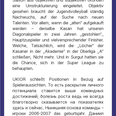
Saison aus objektiven und subjektiven Gründen
eine Umstrukturierung eingeleitet. Objektiv
gesehen braucht der Jugendvolleyball ständig
Nachwuchs, auf der Suche nach neuen
Talenten. Vor allem, wenn die „alten“ aufgekauft
werden – derselbe Kasan hat unseren
Diagonalspieler in zwei Jahren „gestohlen“.,
Hauptzuspieler und vielversprechender Finisher.
Welche, Tatsächlich, wird die „Löcher“ der
Kasaner in der „Akademie“ in der Oberliga „A“
schließen, Nicht mehr. Und in Surgut hatten sie
die Chance, sich in der Super League zu
behaupten.
UKIOR schließt Positionen in Bezug auf
Spieleraussichten.
То есть раскрытие личного
потенциала ставится выше командных
достижений
,
болезнь роста ведь не всегда
благотворно сказывается на показателях
здесь и сейчас
.
Нынешняя основа команды –
игроки
2006-2007 das geburtsjahr.
Даниил