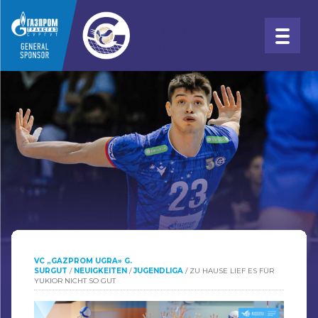
VC „GAZPROM UGRA» G.
SURGUT
/
NEUIGKEITEN
/
JUGENDLIGA
/
ZU HAUSE LIEF ES FÜR
YUKIOR NICHT SO GUT