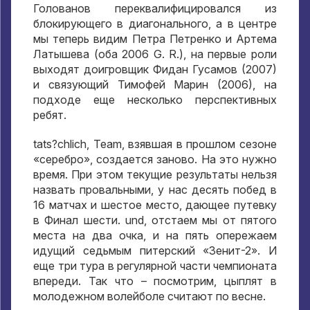
Голованов переквалифицировался из
блокирующего в диагонального
,
а в центре
мы теперь видим Петра Петренко и Артема
Латышева
(
оба
2006 G. R.),
на первые роли
выходят доигровщик Фидан Гусамов
(2007)
и связующий Тимофей Марин
(2006),
на
подходе еще несколько перспективных
ребят
.
tats?chlich, Team,
взявшая в прошлом сезоне
«серебро»
,
создается заново
.
На это нужно
время
.
При этом текущие результаты нельзя
назвать провальными
,
у нас десять побед в
16
матчах и шестое место
,
дающее путевку
в Финал шести
. und,
отстаем мы от пятого
места на два очка
,
и на пять опережаем
идущий седьмым питерский «Зенит-2»
.
И
еще три тура в регулярной части чемпионата
впереди
.
Так что – посмотрим
,
цыплят в
молодежном волейболе считают по весне
.