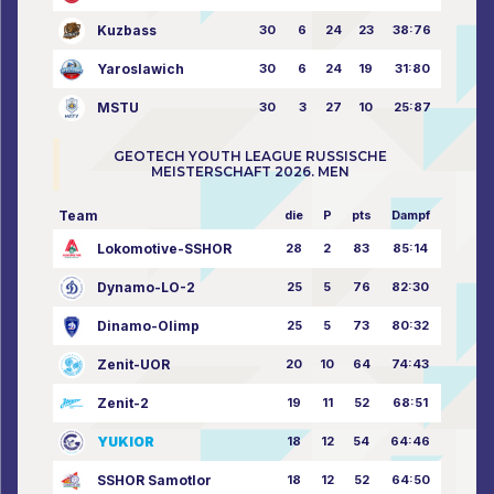
Kuzbass
30
6
24
23
38:76
Yaroslawich
30
6
24
19
31:80
MSTU
30
3
27
10
25:87
GEOTECH YOUTH LEAGUE RUSSISCHE
MEISTERSCHAFT 2026. MEN
Team
die
P
pts
Dampf
Lokomotive-SSHOR
28
2
83
85:14
Dynamo-LO-2
25
5
76
82:30
Dinamo-Olimp
25
5
73
80:32
Zenit-UOR
20
10
64
74:43
Zenit-2
19
11
52
68:51
YUKIOR
18
12
54
64:46
SSHOR Samotlor
18
12
52
64:50