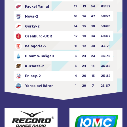
Fackel Yamal
17
13
54
65:52
Nova-2
16
14
47
58:57
Gorky-2
14
16
38
50:63
Orenburg-UOR
12
18
34
49:67
Belogorie-2
11
19
30
44:71
Dinamo-Bašgau
6
24
23
36:75
Kuzbass-2
6
24
18
35:82
Enisey-2
4
26
15
25:82
Yaroslavl Bären
1
29
7
23:87