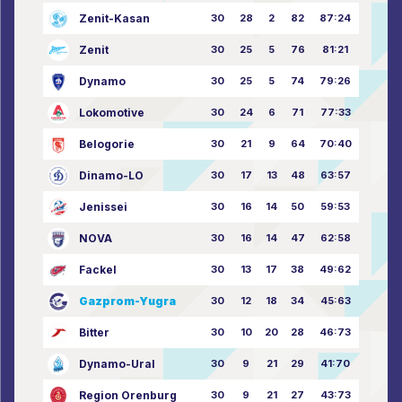
Zenit-Kasan
30
28
2
82
87:24
Zenit
30
25
5
76
81:21
Dynamo
30
25
5
74
79:26
Lokomotive
30
24
6
71
77:33
Belogorie
30
21
9
64
70:40
Dinamo-LO
30
17
13
48
63:57
Jenissei
30
16
14
50
59:53
NOVA
30
16
14
47
62:58
Fackel
30
13
17
38
49:62
Gazprom-Yugra
30
12
18
34
45:63
Bitter
30
10
20
28
46:73
Dynamo-Ural
30
9
21
29
41:70
Region Orenburg
30
9
21
27
43:73