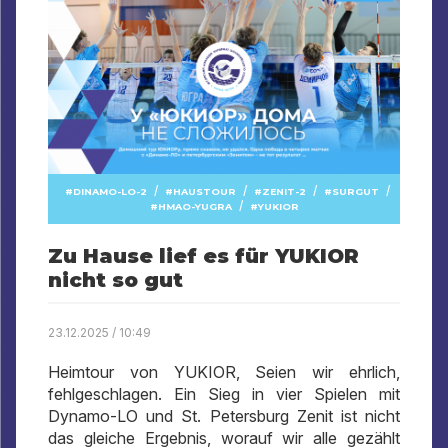
/
/
/
/
DINAMO-LO-2
HAUSTOUR
ZENIT-2
SURGUT
/
HMAO-YUGRA
YUKIOR
Zu Hause lief es für YUKIOR
nicht so gut
23.12.2025 / 10:49
Heimtour von YUKIOR, Seien wir ehrlich,
fehlgeschlagen. Ein Sieg in vier Spielen mit
Dynamo-LO und St. Petersburg Zenit ist nicht
das gleiche Ergebnis, worauf wir alle gezählt