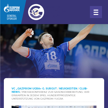
VC „GAZPROM UGRA» G. SURGUT
/
NEUIGKEITEN
/
CLUB-
NEWS
/
PRESSEKONFERENZ ZUR SAISONVORBEREITUNG: WIR
ERWARTEN IN JEDEM SPIEL HUNDERTPROZENTIGE
UNTERSTÜTZUNG VON GAZPROM-YUGRA