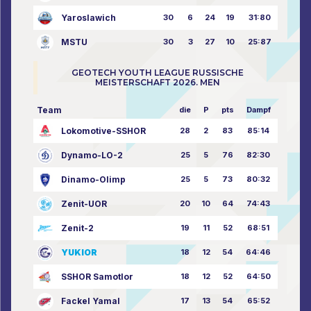
Yaroslawich
30
6
24
19
31:80
MSTU
30
3
27
10
25:87
GEOTECH YOUTH LEAGUE RUSSISCHE
MEISTERSCHAFT 2026. MEN
Team
die
P
pts
Dampf
Lokomotive-SSHOR
28
2
83
85:14
Dynamo-LO-2
25
5
76
82:30
Dinamo-Olimp
25
5
73
80:32
Zenit-UOR
20
10
64
74:43
Zenit-2
19
11
52
68:51
YUKIOR
18
12
54
64:46
SSHOR Samotlor
18
12
52
64:50
Fackel Yamal
17
13
54
65:52