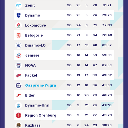
Zenit
30
25
5
76
81:21
Dynamo
30
25
5
74
79:26
Lokomotive
30
24
6
71
77:33
Belogorie
30
21
9
64
70:40
Dinamo-LO
30
17
13
48
63:57
Jenissei
30
16
14
50
59:53
NOVA
30
16
14
47
62:58
Fackel
30
13
17
38
49:62
Gazprom-Yugra
30
12
18
34
45:63
Bitter
30
10
20
28
46:73
Dynamo-Ural
30
9
21
29
41:70
Region Orenburg
30
9
21
27
43:73
Kuzbass
30
6
24
23
38:76