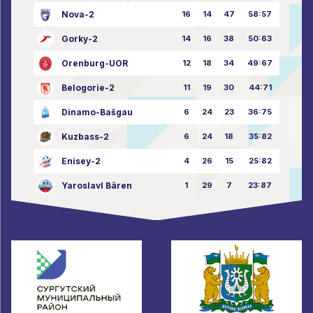
Nova-2
16
14
47
58:57
Gorky-2
14
16
38
50:63
Orenburg-UOR
12
18
34
49:67
Belogorie-2
11
19
30
44:71
Dinamo-Bašgau
6
24
23
36:75
Kuzbass-2
6
24
18
35:82
Enisey-2
4
26
15
25:82
Yaroslavl Bären
1
29
7
23:87