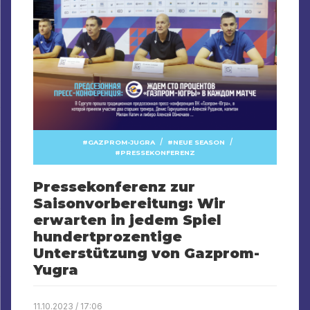
/
/
GAZPROM-JUGRA
NEUE SEASON
PRESSEKONFERENZ
Pressekonferenz zur
Saisonvorbereitung: Wir
erwarten in jedem Spiel
hundertprozentige
Unterstützung von Gazprom-
Yugra
11.10.2023 / 17:06