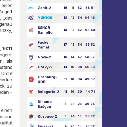
 einen
Zenit-2
19
11
52
68:51
ngriff
, „das
YUKIOR
18
12
54
64:46
 genau
SSHOR
itzky,
18
12
52
64:50
Samotlor
Fackel
17
13
54
65:52
Yamal
 16:11
ngern.
Nova-2
16
14
47
58:57
n, als
bstand
Gorky-2
14
16
38
50:63
 Dreht
Orenburg-
ierten
12
18
34
49:67
UOR
ock zu
nden -
Belogorie-2
11
19
30
44:71
Dinamo-
6
24
23
36:75
Bašgau
einen
on und
Kuzbass-2
6
24
18
35:82
alität
Enisey-2
4
26
15
25:82