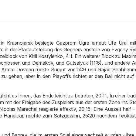
 in Krasnojarsk besiegte Gazprom-Ugra erneut Ufa Ural mit
e in der Startaufstellung des Gegners anstelle von Evgeny R
zelblock von Kirill Kostylenko, 4:1. Ein weiterer Block zu Maxim
geschlossen und Demakov, und Gutsalyuk (11:6), und andere An
on Artem Dovgan rückte Surgut vor 14:6 und Rajab Shahbanm
 zu gehen, aber in den Playoffs richtet er den Ball nicht auf
licht es Ihnen, das Ende leicht zu betreten, 20:11. In einer tradi
m mit der Freigabe des Zuspielers aus der ersten Zone ins St
icolas Marechal reagierte effektiv, 20:15. Eine Auszeit half –
nde Handicap reichte zum Satzgewinn, 25:20 nachdem Feoktist
nd Bagrey, die im ersten Spiel eingewechselt wurden - ihre 