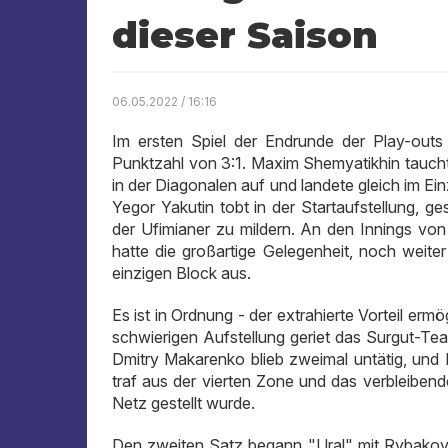
dieser Saison
06.05.2022 / 16:16
Im ersten Spiel der Endrunde der Play-outs
Punktzahl von 3:1. Maxim Shemyatikhin taucht
in der Diagonalen auf und landete gleich im Ein
Yegor Yakutin tobt in der Startaufstellung, 
der Ufimianer zu mildern. An den Innings v
hatte die großartige Gelegenheit, noch weiter
einzigen Block aus.
Es ist in Ordnung - der extrahierte Vorteil ermög
schwierigen Aufstellung geriet das Surgut-Tea
Dmitry Makarenko blieb zweimal untätig, und N
traf aus der vierten Zone und das verbleibe
Netz gestellt wurde.
Den zweiten Satz begann "Ural" mit Rybakov u