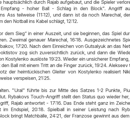
e hauptsächlich durch Rajab aufgebaut, und die Spieler verlore
 Empfang - hoher Ball - Schlag in den Block". Angriff a
s Ass teilweise (11:12), und dann ist da noch Marechal, de
 den Notball ins Kabel schlägt, 12:12.
r dem Sieg“ in einer Auszeit, und sie beginnen, das Spiel dur
hren. Zweimal genauer Marechal, 16:18. Ausgezeichnetes Spi
Rybakov, 17:20. Nach dem Einreichen von Gutsalyuk an das Ne
ktistov zog sich zuversichtlich zurück, und dann die Wied
von Kostylenko auslöste 19:23. Wieder ein unsicherer Empfang,
den Ball mit einem Tritt an die Finger zurück, 19:24. Alekseev
z der heimtückischen Gleiter von Kostylenko realisiert Niki
kweise verspeisen, 21:25.
alten. "Ural" führte bis zur Mitte des Satzes 1-2 Punkte, Piu
ut. Rybakovs Touch-Angriff stellt den Status quo wieder her, 
riff, Rajab antwortet - 17:16. Das Ende steht ganz im Zeich
 im Endspiel, 20:18. Spielball in seiner Leistung nach Ry
lock bringt Matchbälle, 24:21, der Franzose gewinnt aus dem