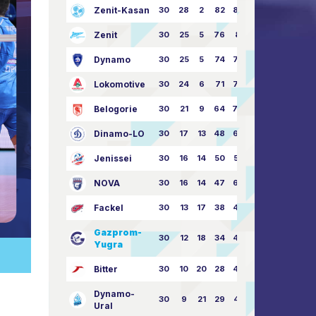
Zenit-Kasan
30
28
2
82
87:24
Zenit
30
25
5
76
81:21
Dynamo
30
25
5
74
79:26
Lokomotive
30
24
6
71
77:33
Belogorie
30
21
9
64
70:40
Dinamo-LO
30
17
13
48
63:57
Jenissei
30
16
14
50
59:53
NOVA
30
16
14
47
62:58
Fackel
30
13
17
38
49:62
Gazprom-
30
12
18
34
45:63
Yugra
Bitter
30
10
20
28
46:73
Dynamo-
30
9
21
29
41:70
Ural