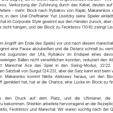
ov, Verkürzung der Zuführung durch das Kabel, deuten auf
 Weitere - mehr: Block nach Rybakov von Rajab, Makarenkos A
 in dem Ural-Cheftrainer Yuri Lissitzky seine Spieler einlädt
chal im Corporate Style gewinnt aus den Händen zurück, aber
e nicht hängen, und der Block zu Feoktistov (10:6) zwingt Liss
im Angriff am Ende des Spiels) vor und nach diesem marechal,
ginnt eine Pause abzubeißen und die Distanz schnell zu verri
nd zugunsten der Ufa, Rybakov im Endspiel eines davo
erigen Bällen nicht verwirklichen konnten, reduziert den A
tzt Marechal Ace das Spiel in den Swing-Modus, 22:22.
n Satzball von Surgut (24:23), aber der Satz kann erst beim v
 von Makarenko kommt Nikita Alekseev heraus, um den Bl
 gemildert hat, hat er die Chance, eine Lücke im Block zu fi
gs den Druck auf dem Platz, und die Ufimianer, die 
l zu bekommen. Shishkin arbeitete hervorragend an der Rezepti
ktiv, Feoktistov und Marechal. Wir waren süchtig nach der Qu