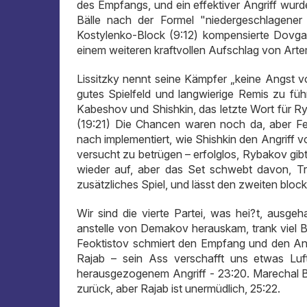
des Empfangs, und ein effektiver Angriff wurd
Bälle nach der Formel "niedergeschlagener
Kostylenko-Block (9:12) kompensierte Dovgan
einem weiteren kraftvollen Aufschlag von Artem
Lissitzky nennt seine Kämpfer „keine Angst vo
gutes Spielfeld und langwierige Remis zu fü
Kabeshov und Shishkin, das letzte Wort für 
(19:21) Die Chancen waren noch da, aber Feo
nach implementiert, wie Shishkin den Angriff 
versucht zu betrügen – erfolglos, Rybakov gibt 
wieder auf, aber das Set schwebt davon, Trot
zusätzliches Spiel, und lässt den zweiten bloc
Wir sind die vierte Partei, was hei?t, ausgeh
anstelle von Demakov herauskam, trank viel Bl
Feoktistov schmiert den Empfang und den Ang
Rajab – sein Ass verschafft uns etwas Luft
herausgezogenem Angriff - 23:20. Marechal B
zurück, aber Rajab ist unermüdlich, 25:22.