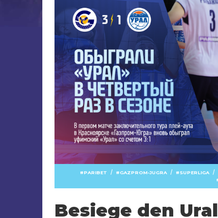
/
/
/
PARIBET
GAZPROM-JUGRA
SUPERLIGA
Besiege den Ural