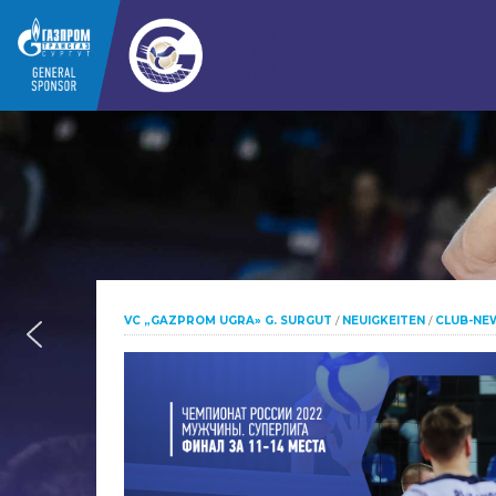
VC „GAZPROM UGRA» G. SURGUT
/
NEUIGKEITEN
/
CLUB-NE