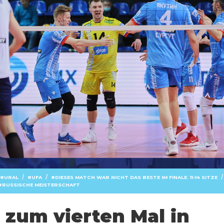
/
/
/
URAL
UFA
DIESES MATCH WAR NICHT DAS BESTE IM FINALE. 11-14 SITZE
RUSSISCHE MEISTERSCHAFT
 zum vierten Mal in