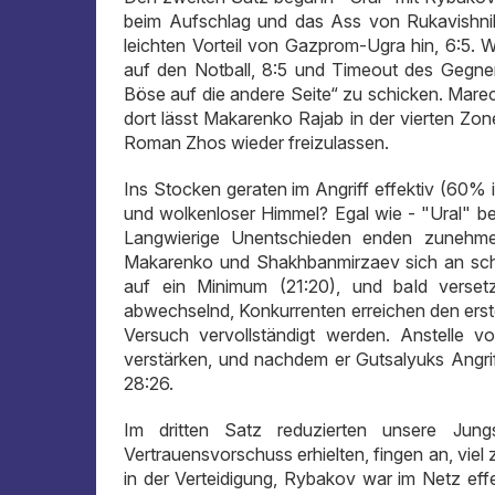
beim Aufschlag und das Ass von Rukavishnik
leichten Vorteil von Gazprom-Ugra hin, 6:5.
auf den Notball, 8:5 und Timeout des Gegners,
Böse auf die andere Seite“ zu schicken. Mare
dort lässt Makarenko Rajab in der vierten Zon
Roman Zhos wieder freizulassen.
Ins Stocken geraten im Angriff effektiv (60% 
und wolkenloser Himmel? Egal wie - "Ural" be
Langwierige Unentschieden enden zunehme
Makarenko und Shakhbanmirzaev sich an schwi
auf ein Minimum (21:20), und bald verse
abwechselnd, Konkurrenten erreichen den erste
Versuch vervollständigt werden. Anstelle
verstärken, und nachdem er Gutsalyuks Angriff
28:26.
Im dritten Satz reduzierten unsere Jun
Vertrauensvorschuss erhielten, fingen an, vie
in der Verteidigung, Rybakov war im Netz effe