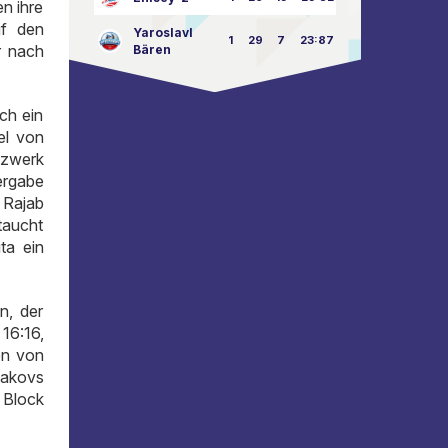
n ihre
uf den
Yaroslavl
1
29
7
23:87
r nach
Bären
ch ein
el von
tzwerk
ergabe
 Rajab
 taucht
ta ein
n, der
16:16,
en von
bakovs
 Block