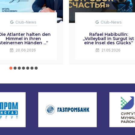
Club-News
Club-News
Die Atlanter halten den
Rafael Habibullin:
Himmel in ihren
„Volleyball in Surgut ist
steinernen Händen ...“
eine Insel des Glücks“
20.06.2026
21.05.2026