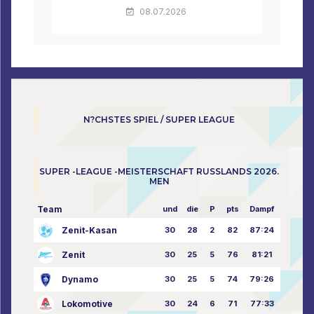
08.07.2026
N?CHSTES SPIEL / SUPER LEAGUE
SUPER -LEAGUE -MEISTERSCHAFT RUSSLANDS 2026.
MEN
Team
und
die
P
pts
Dampf
Zenit-Kasan
30
28
2
82
87:24
Zenit
30
25
5
76
81:21
Dynamo
30
25
5
74
79:26
Lokomotive
30
24
6
71
77:33