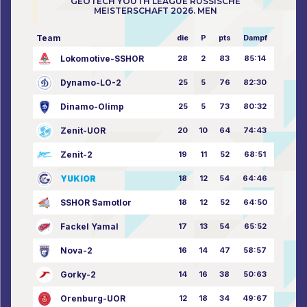
GEOTECH YOUTH LEAGUE RUSSISCHE
MEISTERSCHAFT 2026. MEN
Team
die
P
pts
Dampf
Lokomotive-SSHOR
28
2
83
85:14
Dynamo-LO-2
25
5
76
82:30
Dinamo-Olimp
25
5
73
80:32
Zenit-UOR
20
10
64
74:43
Zenit-2
19
11
52
68:51
YUKIOR
18
12
54
64:46
SSHOR Samotlor
18
12
52
64:50
Fackel Yamal
17
13
54
65:52
Nova-2
16
14
47
58:57
Gorky-2
14
16
38
50:63
Orenburg-UOR
12
18
34
49:67