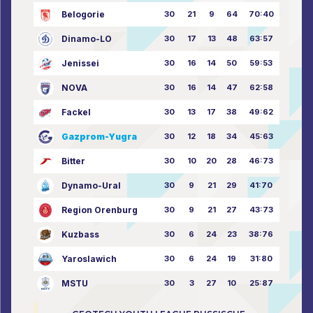
Belogorie
30
21
9
64
70:40
Dinamo-LO
30
17
13
48
63:57
Jenissei
30
16
14
50
59:53
NOVA
30
16
14
47
62:58
Fackel
30
13
17
38
49:62
Gazprom-Yugra
30
12
18
34
45:63
Bitter
30
10
20
28
46:73
Dynamo-Ural
30
9
21
29
41:70
Region Orenburg
30
9
21
27
43:73
Kuzbass
30
6
24
23
38:76
Yaroslawich
30
6
24
19
31:80
MSTU
30
3
27
10
25:87