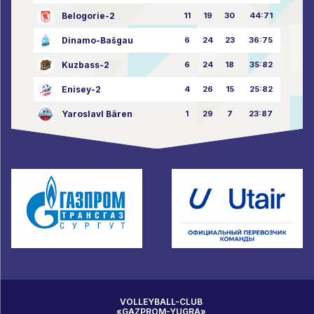
Belogorie-2
11
19
30
44:71
Dinamo-Bašgau
6
24
23
36:75
Kuzbass-2
6
24
18
35:82
Enisey-2
4
26
15
25:82
Yaroslavl Bären
1
29
7
23:87
VOLLEYBALL-CLUB
«GAZPROM-YUGRA»