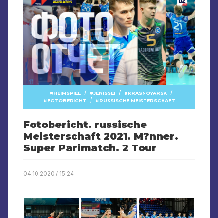
/
/
/
HEIMSPIEL
JENISSEI
KRASNOYARSK
/
FOTOBERICHT
RUSSISCHE MEISTERSCHAFT
Fotobericht. russische
Meisterschaft 2021. M?nner.
Super Parimatch. 2 Tour
04.10.2020 / 15:24