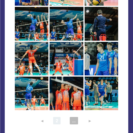
◄
1
2
3
...
5
►