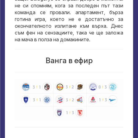
не си спомням, кога за последен път тази
команда се провали. апартамент, бърза
готина игра, което не е достатъчно за
окончателното излитане към върха. Днес
съм фен на сензациите, така че ще заложа
на мача в полза на домакините.
Ванга в ефир