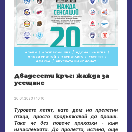
/
/
/
ПАРИ
ГАЗПРОМ-UGRA
ДОМАШНА ИГРА
/
/
/
НОВИ УРЕНГОЙ
СУПЕРЛИГА
СУРГУТ
/
ФАКЛА
РУСКАТА ШАМПИОНАТ
Двадесети кръг: жажда за
усещане
26.01.2023 / 10:10
Туровете летят, като дом на прелетни
птици, просто продължавай да броиш.
Така че без повече приказки - към
изчисленията. До пролетта, истина, още