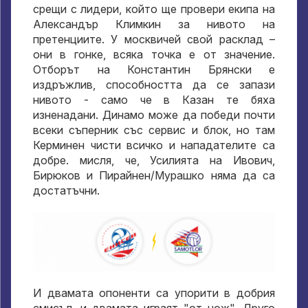
срещи с лидери, който ще провери екипа на
Александър Климкин за нивото на
претенциите.
У москвичей свой расклад –
они в гонке
, всяка точка е от значение.
Отборът на Константин Брянски е
издръжлив, способността да се запази
нивото - само че в Казан те бяха
изненадани. Динамо може да победи почти
всеки съперник със сервис и блок, но там
Керминен чисти всичко и нападателите са
добре. мисля, че, Усилията на Ивович,
Бирюков и Пирайнен/Мурашко няма да са
достатъчни.
И двамата опоненти са упорити в добрия
смисъл, и двамата играят "от нож". Друго