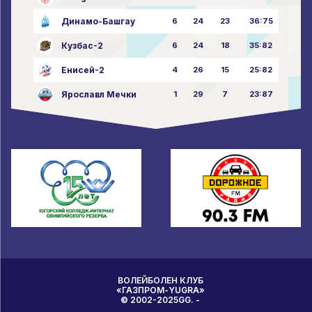
Динамо-Башгау
6
24
23
36:75
Кузбас-2
6
24
18
35:82
Енисей-2
4
26
15
25:82
Ярославл Мечки
1
29
7
23:87
ВОЛЕЙБОЛЕН КЛУБ
«ГАЗПРОМ-YUGRA»
© 2002-2025GG. -