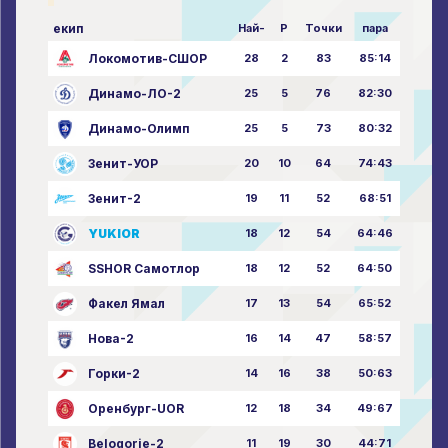
екип
Най-
P
Точки
пара
Локомотив-СШОР
28
2
83
85:14
Динамо-ЛО-2
25
5
76
82:30
Динамо-Олимп
25
5
73
80:32
Зенит-УОР
20
10
64
74:43
Зенит-2
19
11
52
68:51
YUKIOR
18
12
54
64:46
SSHOR Самотлор
18
12
52
64:50
Факел Ямал
17
13
54
65:52
Нова-2
16
14
47
58:57
Горки-2
14
16
38
50:63
Оренбург-UOR
12
18
34
49:67
Belogorie-2
11
19
30
44:71