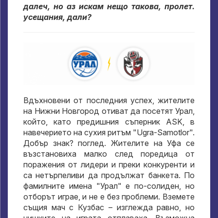
далеч, но аз искам нещо такова, пролет.
усещания, дали?
Вдъхновени от последния успех, жителите
на Нижни Новгород отиват да посетят Урал,
който, като предишния съперник ASK, в
навечерието на сухия ритъм "Ugra-Samotlor".
Добър знак? поглед. Жителите на Уфа се
възстановиха малко след поредица от
поражения от лидери и преки конкуренти и
са нетърпеливи да продължат банкета. По
фамилните имена "Урал" е по-солиден, но
отборът играе, и не е без проблеми. Вземете
същия мач с Кузбас – изглежда равно, но
нишките на играта отплаваха. Възможна