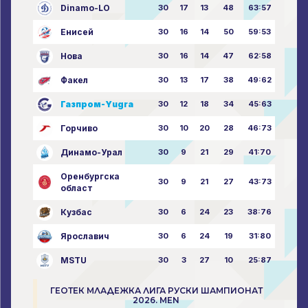
Dinamo-LO
30
17
13
48
63:57
Енисей
30
16
14
50
59:53
Нова
30
16
14
47
62:58
Факел
30
13
17
38
49:62
Газпром-Yugra
30
12
18
34
45:63
Горчиво
30
10
20
28
46:73
Динамо-Урал
30
9
21
29
41:70
Оренбургска
30
9
21
27
43:73
област
Кузбас
30
6
24
23
38:76
Ярославич
30
6
24
19
31:80
MSTU
30
3
27
10
25:87
ГЕОТЕК МЛАДЕЖКА ЛИГА РУСКИ ШАМПИОНАТ
2026. MEN