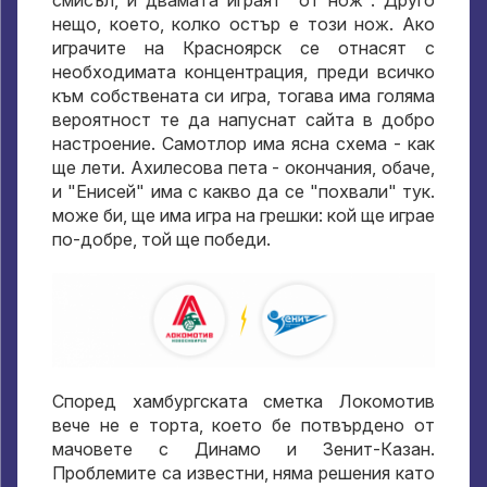
нещо, което, колко остър е този нож. Ако
играчите на Красноярск се отнасят с
необходимата концентрация, преди всичко
към собствената си игра, тогава има голяма
вероятност те да напуснат сайта в добро
настроение. Самотлор има ясна схема - как
ще лети. Ахилесова пета - окончания, обаче,
и "Енисей" има с какво да се "похвали" тук.
може би, ще има игра на грешки: кой ще играе
по-добре, той ще победи.
Според хамбургската сметка Локомотив
вече не е торта, което бе потвърдено от
мачовете с Динамо и Зенит-Казан.
Проблемите са известни, няма решения като