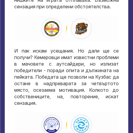
сензация при определени обстоятелства.
И пак искам усещания. Но дали ще се
получи? Кемеровци имат известни проблеми
в мачовете с аутсайдери, но излизат
победители - поради опита и дължината на
пейката. Победата ще позволи на Кузбас да
остане в надпреварата за четвъртото
място, осезаема мотивация. Колкото до
собствениците, на, повторение, искат
сензация.