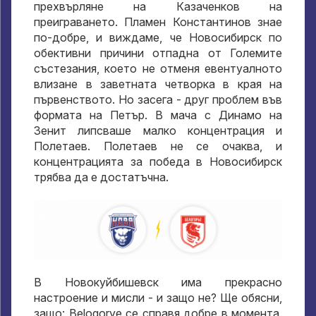
прехвърляне на Казаченков на
преиграването. Пламен Константинов знае
по-добре, и виждаме, че Новосибирск по
обективни причини отпадна от Големите
състезания, което не отменя евентуалното
влизане в заветната четворка в края на
първенството. Но засега - друг проблем във
формата на Петър. В мача с Динамо на
Зенит липсваше малко концентрация и
Полетаев. Полетаев не се очаква, и
концентрацията за победа в Новосибирск
трябва да е достатъчна.
В Новокуйбишевск има прекрасно
настроение и мисли - и защо не? Ще обясни,
защо: Belogorye се справя добре в момента.