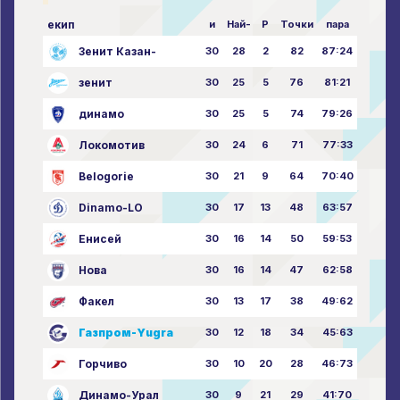
екип
и
Най-
P
Точки
пара
Зенит Казан-
30
28
2
82
87:24
зенит
30
25
5
76
81:21
динамо
30
25
5
74
79:26
Локомотив
30
24
6
71
77:33
Belogorie
30
21
9
64
70:40
Dinamo-LO
30
17
13
48
63:57
Енисей
30
16
14
50
59:53
Нова
30
16
14
47
62:58
Факел
30
13
17
38
49:62
Газпром-Yugra
30
12
18
34
45:63
Горчиво
30
10
20
28
46:73
Динамо-Урал
30
9
21
29
41:70