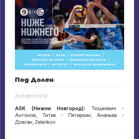
/
/
/
ПАРИ
ASK
ГАЗПРОМ-UGRA
/
/
ИГРАТА НА ПЪТЯ
НИЖНИ НОВГОРОД
/
/
СУПЕРЛИГА
СУРГУТ
РУСКАТА ШАМПИОНАТ
Под Долен
22.01.2023 / 22:32
ASK (Нижни Новгород):
Тюшкевич -
Антонов, Титик - Пятиркин, Ананьев -
Довган, Zelenkov