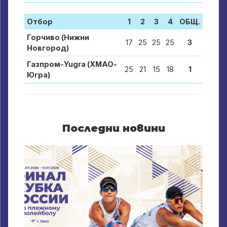
Отбор
1
2
3
4
ОБЩ.
Горчиво (Нижни
17
25
25
25
3
Новгород)
Газпром-Yugra (ХМАО-
25
21
15
18
1
Югра)
Последни новини