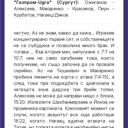
"Газпром-Ugra" (Сургут):
Ожиганов -
Алексеев, Макаренко - Красиков, Пиун -
Курбатов, Нагаец/Дяков
честно, Аз не знам, какво да кажа... Играхме
концентрирано първия сет, и собствениците
не се събудиха и позволиха много брак. И
тогава ... Във втория мач, напускане с 7:7 на
10:7, ние не само загубихме това, което
получихме, но също започна да се проваля
серийно. Ас на Тюшкевич и Макаренко
пробиха линиите на корта с атака (14:15), а
след това при подредбата с диагонала в
четвърта зона дадоха три брейк топки,
Алексеев не можа да направи нищо с блока,
15:20. Излезлите Шахбанмирзаев и Йонов не
промениха картината. Ключовият момент се
случи, когато акаунтът все още работеше
18:22, когато Нагаец вдигна атаката на
Титик, но топката излетя в необичайно нисък