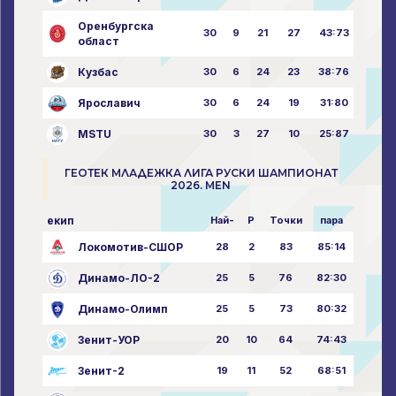
Оренбургска
30
9
21
27
43:73
област
Кузбас
30
6
24
23
38:76
Ярославич
30
6
24
19
31:80
MSTU
30
3
27
10
25:87
ГЕОТЕК МЛАДЕЖКА ЛИГА РУСКИ ШАМПИОНАТ
2026. MEN
екип
Най-
P
Точки
пара
Локомотив-СШОР
28
2
83
85:14
Динамо-ЛО-2
25
5
76
82:30
Динамо-Олимп
25
5
73
80:32
Зенит-УОР
20
10
64
74:43
Зенит-2
19
11
52
68:51