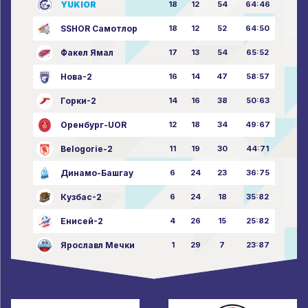
YUKIOR
18
12
54
64:46
SSHOR Самотлор
18
12
52
64:50
Факел Ямал
17
13
54
65:52
Нова-2
16
14
47
58:57
Горки-2
14
16
38
50:63
Оренбург-UOR
12
18
34
49:67
Belogorie-2
11
19
30
44:71
Динамо-Башгау
6
24
23
36:75
Кузбас-2
6
24
18
35:82
Енисей-2
4
26
15
25:82
Ярославл Мечки
1
29
7
23:87