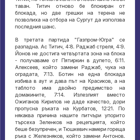
таван. Титич отново бе блокиран от
блокада, но две грешки на терена не
позволиха на отбора на Сургут да използва
последния шанс.
В третата партида "Газпром-Югра" се
разпадна. Ас Титич, 4:8. Раджаб стреля, 4:9.
Йонов не достига четвъртата зона на блока
- получаваме от Пятиркин в дупето, 6:11.
Алексеев, който замени Раджаб, чука на
оградата, 7:13. Ботин на една блокада
избива в аут и дава път на Красиков, а на
таблото има двойно предимство на
домакините, 7:14. Излезлият вместо
Ожиганов Кирилов не даде качество, дори
пропусна ръката на Курбатов, 12:21. По
някаква причина нашите питчъри упорито
търсеха Зеленков на рецепцията, който
беше безупречен, и Тюшкевич намери гореща
ръка с Железняков, който замени Антонов.