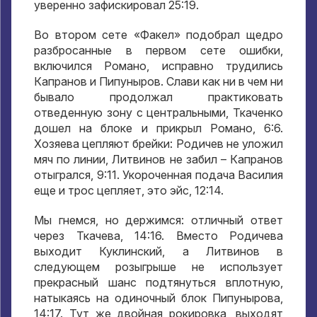
уверенно зафискировал 25:19.
Во втором сете «Факел» подобрал щедро
разбросанные в первом сете ошибки,
включился Романо, исправно трудились
Капранов и Пипуныров. Слави как ни в чем ни
бывало продолжал практиковать
отведенную зону с центральными, Ткаченко
дошел на блоке и прикрыл Романо, 6:6.
Хозяева цепляют брейки: Родичев не уложил
мяч по линии, Литвинов не забил – Капранов
отыгрался, 9:11. Укороченная подача Василия
еще и трос цепляет, это эйс, 12:14.
Мы гнемся, но держимся: отличный ответ
через Ткачева, 14:16. Вместо Родичева
выходит Куклинский, а Литвинов в
следующем розыгрыше не использует
прекрасный шанс подтянуться вплотную,
натыкаясь на одиночный блок Пипунырова,
14:17. Тут же двойная рокировка, выходят