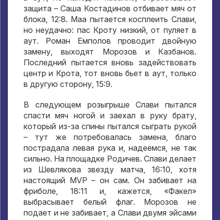
защита – Саша Костадинов отбивает мяч от
блока, 12:8. Маа пытается косплеить Слави,
но неудачно: пас Кроту низкий, от пуляет в
аут. Роман Емполов проводит двойную
замену, выходят Морозов и Казбанов.
Последний пытается вновь задействовать
центр и Крота, тот вновь бьет в аут, только
в другую сторону, 15:9.
В следующем розыгрыше Слави пытался
спасти мяч ногой и заехал в руку брату,
который из-за спины пытался сыграть рукой
– тут же потребовалась замена, благо
пострадала левая рука и, надеемся, не так
сильно. На площадке Родичев. Слави делает
из Шевлякова звезду матча, 16:10, хотя
настоящий MVP – он сам. Он забивает на
фриболе, 18:11 и, кажется, «Факел»
выбрасывает белый флаг. Морозов не
подает и не забивает, а Слави двумя эйсами