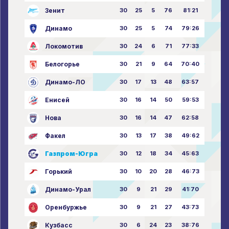
Зенит
30
25
5
76
81:21
Динамо
30
25
5
74
79:26
Локомотив
30
24
6
71
77:33
Белогорье
30
21
9
64
70:40
Динамо-ЛО
30
17
13
48
63:57
Енисей
30
16
14
50
59:53
Нова
30
16
14
47
62:58
Факел
30
13
17
38
49:62
Газпром-Югра
30
12
18
34
45:63
Горький
30
10
20
28
46:73
Динамо-Урал
30
9
21
29
41:70
Оренбуржье
30
9
21
27
43:73
Кузбасс
30
6
24
23
38:76