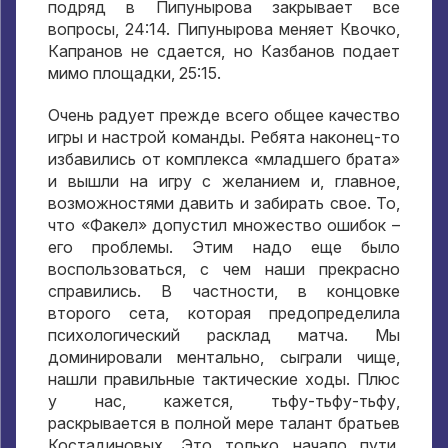
подряд в Пипунырова закрывает все
вопросы, 24:14. Пипунырова меняет Квочко,
Капранов не сдается, но Казбанов подает
мимо площадки, 25:15.
Очень радует прежде всего общее качество
игры и настрой команды. Ребята наконец-то
избавились от комплекса «младшего брата»
и вышли на игру с желанием и, главное,
возможностями давить и забирать свое. То,
что «Факел» допустил множество ошибок –
его проблемы. Этим надо еще было
воспользоваться, с чем наши прекрасно
справились. В частности, в концовке
второго сета, которая предопределила
психологический расклад матча. Мы
доминировали ментально, сыграли чище,
нашли правильные тактические ходы. Плюс
у нас, кажется, тьфу-тьфу-тьфу,
раскрывается в полной мере талант братьев
Костадиновых. Это только начало пути,