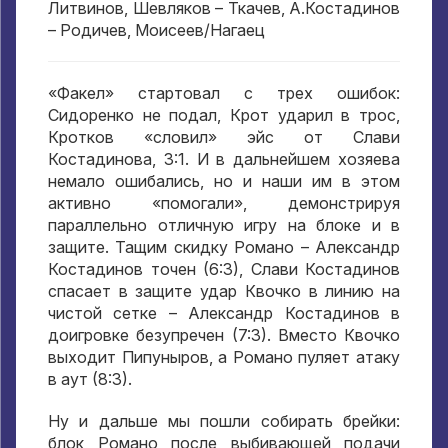
Литвинов, Шевляков – Ткачев, А.Костадинов
– Родичев, Моисеев/Нагаец
«Факел» стартовал с трех ошибок:
Сидоренко не подал, Крот ударил в трос,
Кротков «словил» эйс от Слави
Костадинова, 3:1. И в дальнейшем хозяева
немало ошибались, но и наши им в этом
активно «помогали», демонстрируя
параллельно отличную игру на блоке и в
защите. Тащим скидку Романо – Александр
Костадинов точен (6:3), Слави Костадинов
спасает в защите удар Квочко в линию на
чистой сетке – Александр Костадинов в
доигровке безупречен (7:3). Вместо Квочко
выходит Пипуныров, а Романо пуляет атаку
в аут (8:3).
Ну и дальше мы пошли собирать брейки:
блок Романо после выбивающей подачи