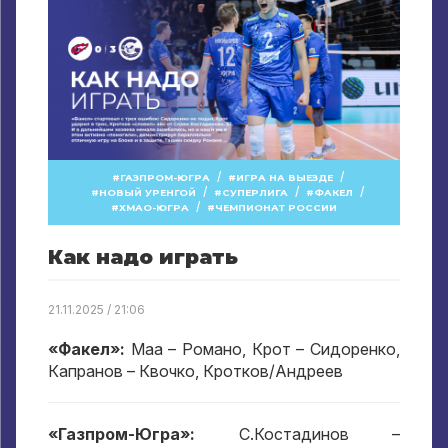
/
/
ГАЗПРОМ-ЮГРА
ИГРА НА ВЫЕЗДЕ
/
/
/
НОВЫЙ УРЕНГОЙ
СУПЕРЛИГА
ФАКЕЛ
/
ХМАО-ЮГРА
ЧЕМПИОНАТ РОССИИ
Как надо играть
21.11.2025 / 21:06
«Факел»:
Маа – Романо, Крот – Сидоренко,
Капранов – Квочко, Кротков/Андреев
«Газпром-Югра»:
С.Костадинов –