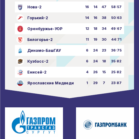
Нова-2
16
14
47
58:57
Горький-2
14
16
38
50:63
Оренбуржье-УОР
12
18
34
49:67
Белогорье-2
11
19
30
44:71
Динамо-БашГАУ
6
24
23
36:75
Кузбасс-2
6
24
18
35:82
Енисей-2
4
26
15
25:82
Ярославские Медведи
1
29
7
23:87