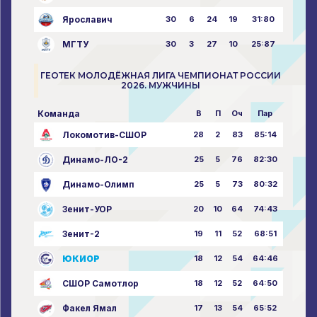
Ярославич
30
6
24
19
31:80
МГТУ
30
3
27
10
25:87
ГЕОТЕК МОЛОДЁЖНАЯ ЛИГА ЧЕМПИОНАТ РОССИИ
2026. МУЖЧИНЫ
Команда
В
П
Оч
Пар
Локомотив-СШОР
28
2
83
85:14
Динамо-ЛО-2
25
5
76
82:30
Динамо-Олимп
25
5
73
80:32
Зенит-УОР
20
10
64
74:43
Зенит-2
19
11
52
68:51
ЮКИОР
18
12
54
64:46
СШОР Самотлор
18
12
52
64:50
Факел Ямал
17
13
54
65:52