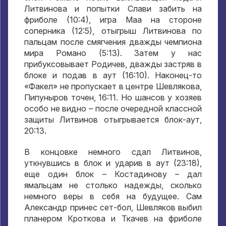
Литвинова и попытки Слави забить на
фриболе (10:4), игра Маа на стороне
соперника (12:5), отыгрыш Литвинова по
пальцам после смягчения дважды чемпиона
мира Романо (5:13). Затем у нас
прибуксовывает Родичев, дважды застряв в
блоке и подав в аут (16:10). Наконец-то
«Факел» не пропускает в центре Шевлякова,
Пипуныров точен, 16:11. Но шансов у хозяев
особо не видно – после очередной классной
защиты Литвинов отыгрывается блок-аут,
20:13.
В концовке немного сдал Литвинов,
уткнувшись в блок и ударив в аут (23:18),
еще один блок – Костадинову – дал
ямальцам не столько надежды, сколько
немного веры в себя на будущее. Сам
Александр принес сет-бол, Шевляков выбил
планером Кроткова и Ткачев на фриболе