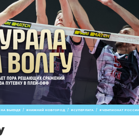
/
/
/
 НА ВЫЕЗДЕ
НИЖНИЙ НОВГОРОД
СУПЕРЛИГА
ЧЕМПИОНАТ РОССИ
у