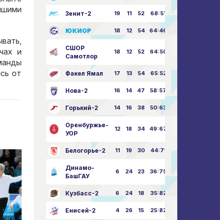
йшими
Зенит-2
19
11
52
68:51
ЮКИОР
18
12
54
64:46
вать,
СШОР
чах и
18
12
52
64:50
Самотлор
манды
сь от
Факел Ямал
17
13
54
65:52
Нова-2
16
14
47
58:57
Горький-2
14
16
38
50:63
Оренбуржье-
12
18
34
49:67
УОР
Белогорье-2
11
19
30
44:71
Динамо-
6
24
23
36:75
БашГАУ
Кузбасс-2
6
24
18
35:82
Енисей-2
4
26
15
25:82