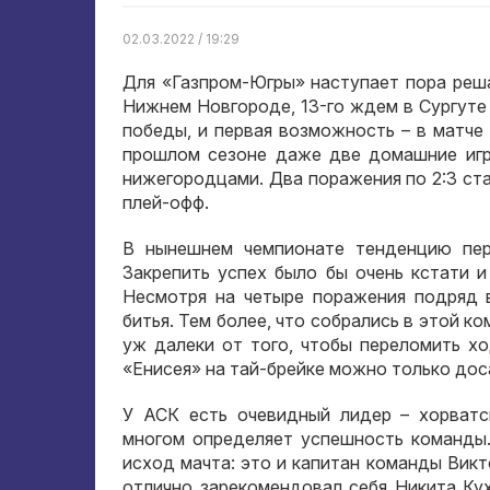
02.03.2022 / 19:29
Для «Газпром-Югры» наступает пора реша
Нижнем Новгороде, 13-го ждем в Сургуте
победы, и первая возможность – в матче
прошлом сезоне даже две домашние игры
нижегородцами. Два поражения по 2:3 ст
плей-офф.
В нынешнем чемпионате тенденцию пер
Закрепить успех было бы очень кстати и
Несмотря на четыре поражения подряд 
битья. Тем более, что собрались в этой к
уж далеки от того, чтобы переломить х
«Енисея» на тай-брейке можно только дос
У АСК есть очевидный лидер – хорватс
многом определяет успешность команды.
исход мачта: это и капитан команды Викт
отлично зарекомендовал себя Никита Кух