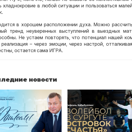
ь хладнокровие в любой ситуации и пользоваться мале
к.
одится в хорошем расположении духа. Можно рассчиты
ный тренд неуверенных выступлений в выездных мат
особны. Не устаем повторять, что потенциал нашей ко
реализация – через эмоции, через настрой, отталкивая
естны, остается сама ИГРА.
следние новости