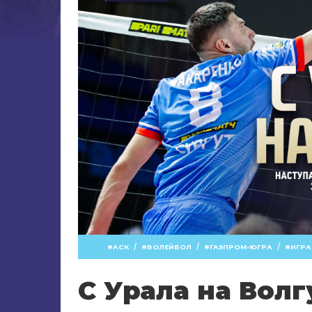
/
/
/
АСК
ВОЛЕЙБОЛ
ГАЗПРОМ-ЮГРА
ИГРА
С Урала на Волг