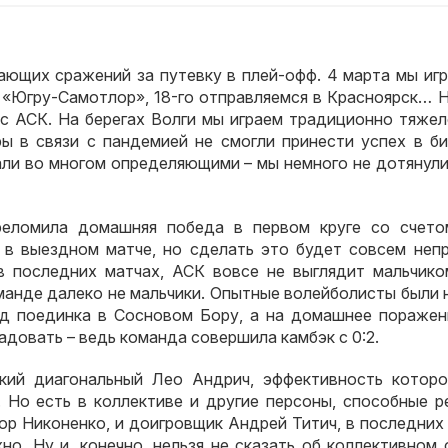
ющих сражений за путевку в плей-офф. 4 марта мы игр
 «Югру-Самотлор», 18-го отправляемся в Красноярск… 
 с АСК. На берегах Волги мы играем традиционно тяжел
 в связи с пандемией не смогли принести успех в би
али во многом определяющими – мы немного не дотянули
еломила домашняя победа в первом круге со счетом
 в выездном матче, но сделать это будет совсем непр
в последних матчах, АСК вовсе не выглядит мальчико
оманде далеко не мальчики. Опытные волейболисты были 
од поединка в Сосновом Бору, а на домашнее поражен
адовать – ведь команда совершила камбэк с 0:2.
кий диагональный Лео Андрич, эффективность которо
 Но есть в коллективе и другие персоны, способные р
ор Никоненко, и доигровщик Андрей Титич, в последних
но. Ну и, конечно, нельзя не сказать об коллективном