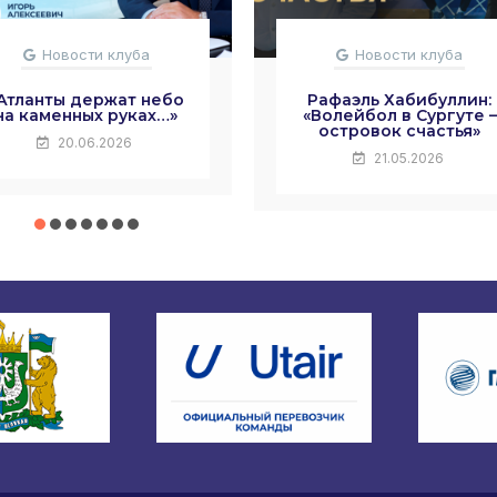
Новости клуба
Новости клуба
Атланты держат небо
Рафаэль Хабибуллин:
на каменных руках…»
«Волейбол в Сургуте –
островок счастья»
20.06.2026
21.05.2026