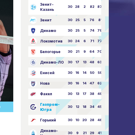
Зенит-
30
28
2
82
87:24
Казань
Зенит
30
25
5
76
81:21
Динамо
30
25
5
74
79:26
Локомотив
30
24
6
71
77:33
Белогорье
30
21
9
64
70:40
Динамо-ЛО
30
17
13
48
63:57
Енисей
30
16
14
50
59:53
Нова
30
16
14
47
62:58
Факел
30
13
17
38
49:62
Газпром-
30
12
18
34
45:63
И
Югра
Горький
30
10
20
28
46:73
Динамо-
30
9
21
29
41:70