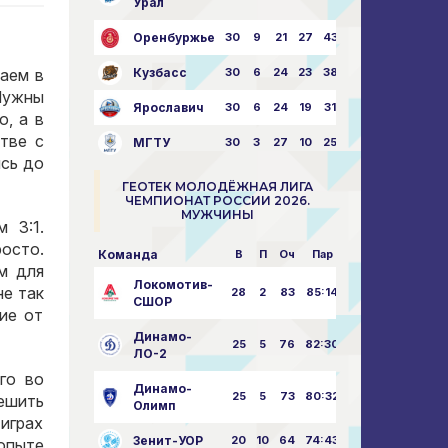
Урал
Оренбуржье
30
9
21
27
43:73
аем в
Кузбасс
30
6
24
23
38:76
Нужны
Ярославич
30
6
24
19
31:80
о, а в
тве с
МГТУ
30
3
27
10
25:87
сь до
ГЕОТЕК МОЛОДЁЖНАЯ ЛИГА
ЧЕМПИОНАТ РОССИИ 2026.
МУЖЧИНЫ
 3:1.
осто.
Команда
В
П
Оч
Пар
м для
Локомотив-
не так
28
2
83
85:14
СШОР
ие от
Динамо-
25
5
76
82:30
ЛО-2
го во
Динамо-
25
5
73
80:32
ешить
Олимп
 играх
Зенит-УОР
20
10
64
74:43
 опыте