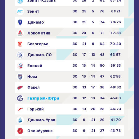
Зенит-Казань
30
28
2
82
87:24
Зенит
30
25
5
76
81:21
Динамо
30
25
5
74
79:26
Локомотив
30
24
6
71
77:33
Белогорье
30
21
9
64
70:40
Динамо-ЛО
30
17
13
48
63:57
Енисей
30
16
14
50
59:53
Нова
30
16
14
47
62:58
Факел
30
13
17
38
49:62
Газпром-Югра
30
12
18
34
45:63
Горький
30
10
20
28
46:73
Динамо-Урал
30
9
21
29
41:70
Оренбуржье
30
9
21
27
43:73