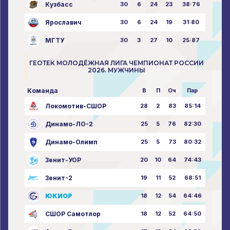
Кузбасс
30
6
24
23
38:76
Ярославич
30
6
24
19
31:80
МГТУ
30
3
27
10
25:87
ГЕОТЕК МОЛОДЁЖНАЯ ЛИГА ЧЕМПИОНАТ РОССИИ
2026. МУЖЧИНЫ
Команда
В
П
Оч
Пар
Локомотив-СШОР
28
2
83
85:14
Динамо-ЛО-2
25
5
76
82:30
Динамо-Олимп
25
5
73
80:32
Зенит-УОР
20
10
64
74:43
Зенит-2
19
11
52
68:51
ЮКИОР
18
12
54
64:46
СШОР Самотлор
18
12
52
64:50