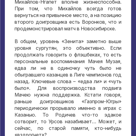
Михайлов-Нгапет вполне жизнеспособна.
При том, что Михайлов всегда готов
вернуться на привычное место, а на позицию
второго доигровщика есть Воронков, что и
продемонстрировал матч в Новосибирске.
В общем, уровень «Зенита» заметно выше
уровня сургутян, это объективно. Если
продолжать говорить о флэшбеках, то есть
персональные воспоминания Мачея Музая,
едва ли не в одиночку чуть было не
обыгравшего казанцев в Лиге чемпионов год
назад. Ключевые слова – «едва ли» и «чуть
было». Для воспроизводства подвига
Мачею нужна поддержка. Кстати говоря,
раньше доигровщиков «Газпром-Югры»
периодически прорывало именно в играх с
Казанью. То Родичев что-то эдакое
сотворит, то Урсов назабивает… Может, и
сейчас, по старой памяти, кто-нибудь
«вздрогнет»?