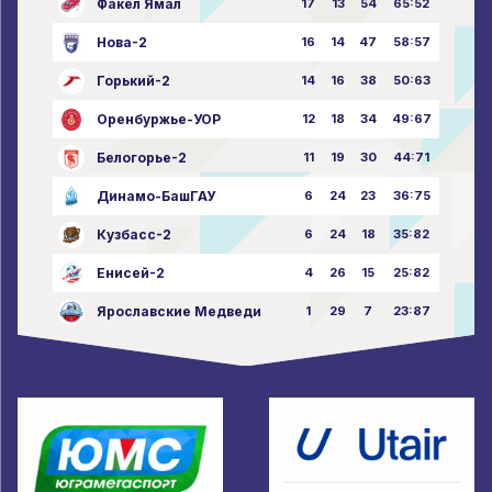
Факел Ямал
17
13
54
65:52
Нова-2
16
14
47
58:57
Горький-2
14
16
38
50:63
Оренбуржье-УОР
12
18
34
49:67
Белогорье-2
11
19
30
44:71
Динамо-БашГАУ
6
24
23
36:75
Кузбасс-2
6
24
18
35:82
Енисей-2
4
26
15
25:82
Ярославские Медведи
1
29
7
23:87