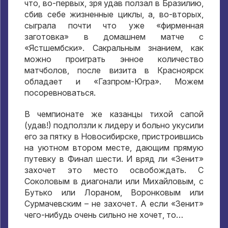
что, во-первых, зря удав ползал в Бразилию,
сбив себе жизненные циклы, а, во-вторых,
сыграла почти что уже «фирменная
заготовка» в домашнем матче с
«Ястшембски». Сакральным знанием, как
можно проиграть энное количество
матчболов, после визита в Красноярск
обладает и «Газпром-Югра». Можем
посоревноваться.
В чемпионате же казанцы тихой сапой
(удав!) подползли к лидеру и больно укусили
его за пятку в Новосибирске, пристроившись
на уютном втором месте, дающим прямую
путевку в Финал шести. И вряд ли «Зенит»
захочет это место освобождать. С
Соколовым в диагонали или Михайловым, с
Бутько или Лораном, Воронковым или
Сурмачевским – не захочет. А если «Зенит»
чего-нибудь очень сильно не хочет, то…