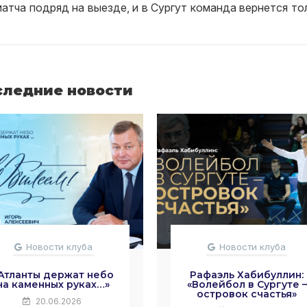
атча подряд на выезде, и в Сургут команда вернется то
следние новости
Новости клуба
Новости клуба
Атланты держат небо
Рафаэль Хабибуллин:
на каменных руках…»
«Волейбол в Сургуте –
островок счастья»
20.06.2026