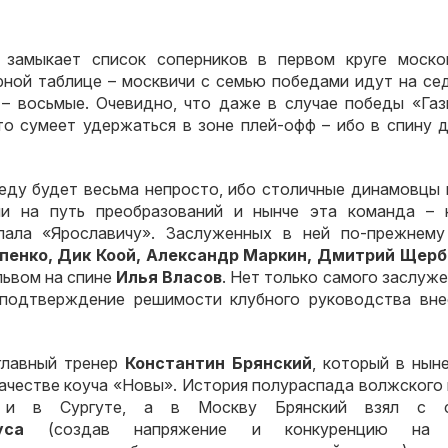
 замыкает список соперников в первом круге моско
рной таблице – москвичи с семью победами идут на се
 – восьмые. Очевидно, что даже в случае победы «Газ
то сумеет удержаться в зоне плей-офф – ибо в спину 
еду будет весьма непросто, ибо столичные динамовцы 
ли на путь преобразований и нынче эта команда – 
пала «Ярославичу». Заслуженных в ней по-прежнему
пенко, Дик Коой, Александр Маркин, Дмитрий Щерб
львом на спине
Илья Власов
. Нет только самого заслуж
 подтверждение решимости клубного руководства вне
главный тренер
Константин Брянский
, который в нын
 качестве коуча «Новы». История полураспада волжского
 и в Сургуте, а в Москву Брянский взял с 
уса
(создав напряжение и конкуренцию на 