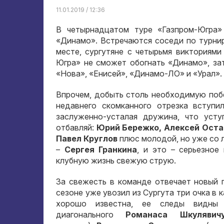
11.01.2019 / 12:36
В четырнадцатом туре «Газпром-Югра»
«Динамо». Встречаются соседи по турни
месте, сургутяне с четырьмя викториями
Югра» не сможет обогнать «Динамо», за
«Нова», «Енисей», «Динамо-ЛО» и «Урал».
Впрочем, добыть столь необходимую поб
недавнего скомканного отрезка вступи
заслуженно-усталая дружина, что усту
отбавляй:
Юрий Бережко, Алексей Оста
Павел Круглов
плюс молодой, но уже со 
–
Сергея Гранкина
, и это – серьезное
клубную жизнь свежую струю.
За свежесть в команде отвечает новый 
сезоне уже увозил из Сургута три очка в
хорошо известна, ее следы видны
диагонального
Романаса Шкулявич