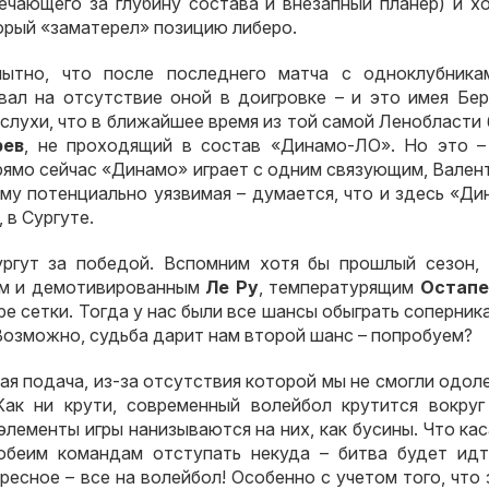
ечающего за глубину состава и внезапный планер) и х
торый «заматерел» позицию либеро.
пытно, что после последнего матча с одноклубника
вал на отсутствие оной в доигровке – и это имея Бер
 слухи, что в ближайшее время из той самой Ленобласти
рев
, не проходящий в состав «Динамо-ЛО». Но это –
прямо сейчас «Динамо» играет с одним связующим, Вале
му потенциально уязвимая – думается, что и здесь «Ди
 в Сургуте.
гут за победой. Вспомним хотя бы прошлый сезон, 
ым и демотивированным
Ле Ру
, температурящим
Остапе
 сетки. Тогда у нас были все шансы обыграть соперника
 Возможно, судьба дарит нам второй шанс – попробуем?
ая подача, из-за отсутствия которой мы не смогли одол
ак ни крути, современный волейбол крутится вокруг
элементы игры нанизываются на них, как бусины. Что ка
обеим командам отступать некуда – битва будет идт
есное – все на волейбол! Особенно с учетом того, что