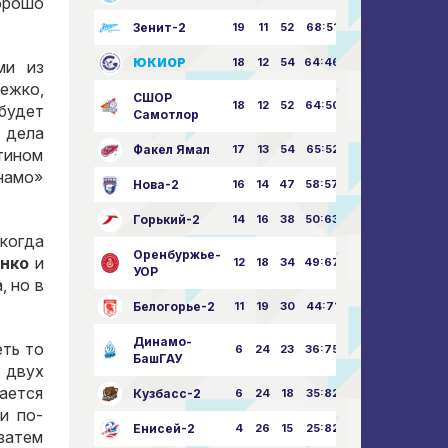
орошо
Зенит-2
19
11
52
68:51
ЮКИОР
18
12
54
64:46
ми из
ежко,
СШОР
18
12
52
64:50
 будет
Самотлор
 дела
Факел Ямал
17
13
54
65:52
нтином
намо»
Нова-2
16
14
47
58:57
Горький-2
14
16
38
50:63
когда
Оренбуржье-
нко
и
12
18
34
49:67
УОР
, но в
Белогорье-2
11
19
30
44:71
Динамо-
еть то
6
24
23
36:75
БашГАУ
 двух
сается
Кузбасс-2
6
24
18
35:82
и по-
Енисей-2
4
26
15
25:82
 затем