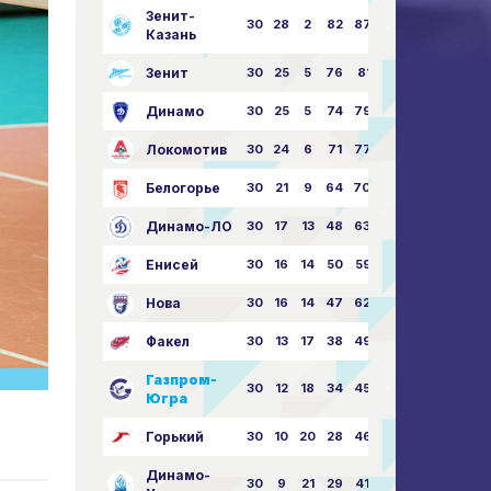
Зенит-
30
28
2
82
87:24
Казань
Зенит
30
25
5
76
81:21
Динамо
30
25
5
74
79:26
Локомотив
30
24
6
71
77:33
Белогорье
30
21
9
64
70:40
Динамо-ЛО
30
17
13
48
63:57
Енисей
30
16
14
50
59:53
Нова
30
16
14
47
62:58
Факел
30
13
17
38
49:62
Газпром-
30
12
18
34
45:63
Югра
Горький
30
10
20
28
46:73
Динамо-
30
9
21
29
41:70