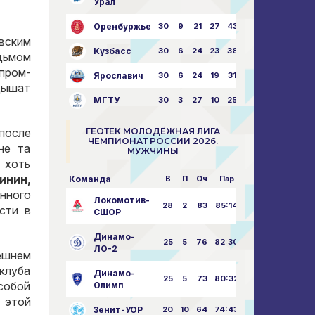
Урал
Оренбуржье
30
9
21
27
43:73
вским
Кузбасс
30
6
24
23
38:76
дьмом
пром-
Ярославич
30
6
24
19
31:80
дышат
МГТУ
30
3
27
10
25:87
после
ГЕОТЕК МОЛОДЁЖНАЯ ЛИГА
ЧЕМПИОНАТ РОССИИ 2026.
не та
МУЖЧИНЫ
 хоть
инин,
Команда
В
П
Оч
Пар
енного
Локомотив-
28
2
83
85:14
сти в
СШОР
Динамо-
25
5
76
82:30
ЛО-2
ешнем
 клуба
Динамо-
25
5
73
80:32
собой
Олимп
этой
Зенит-УОР
20
10
64
74:43