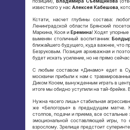
позиции),
Владимира Съемщикова
(отв
известного у нас
Алексея Кабешова
, ко
Кстати, насчет глубины состава: любо
Ленинградской области Брянский посето
Маркина, Кооя и
Еремина
! Ходят упорные
выменян столичный воспитанник
Болды
ближайшего будущего, куда важнее, что 
Безруковым. Позиция архиважная и поэто
будет искать усиление, но не прямо сейчас,
С любым составом «Динамо» едет в Сур
москвичи прибыли к нам с травмированн
Диком Кооем, вынужденным играть в центре
итоге мы обидно уступили на тай-брейке.
Нужна «всего лишь» стабильная агрессивн
же «Белогорье» в предыдущем матче. К
столпов, подачи и приема, все остальные 
эмоциональной составляющей игры, то 
взрослому. Зрелище предстоит суперинтер