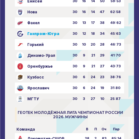
Енисей
30
16
14
50
59:53
Нова
30
16
14
47
62:58
Факел
30
13
17
38
49:62
Газпром-Югра
30
12
18
34
45:63
Горький
30
10
20
28
46:73
Динамо-Урал
30
9
21
29
41:70
Оренбуржье
30
9
21
27
43:73
Кузбасс
30
6
24
23
38:76
Ярославич
30
6
24
19
31:80
МГТУ
30
3
27
10
25:87
ГЕОТЕК МОЛОДЁЖНАЯ ЛИГА ЧЕМПИОНАТ РОССИИ
2026. МУЖЧИНЫ
Команда
В
П
Оч
Пар
Локомотив-СШОР
28
2
83
85:14