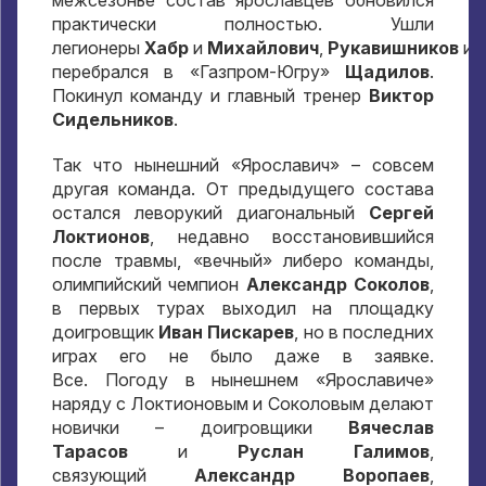
практически полностью. Ушли
легионеры
Хабр
и
Михайлович
,
Рукавишников
и
перебрался в «Газпром-Югру»
Щадилов
.
Покинул команду и главный тренер
Виктор
Сидельников
.
Так что нынешний «Ярославич» – совсем
другая команда. От предыдущего состава
остался леворукий диагональный
Сергей
Локтионов
, недавно восстановившийся
после травмы, «вечный» либеро команды,
олимпийский чемпион
Александр Соколов
,
в первых турах выходил на площадку
доигровщик
Иван Пискарев
, но в последних
играх его не было даже в заявке.
Все. Погоду в нынешнем «Ярославиче»
наряду с Локтионовым и Соколовым делают
новички – доигровщики
Вячеслав
Тарасов
и
Руслан Галимов
,
связующий
Александр Воропаев
,