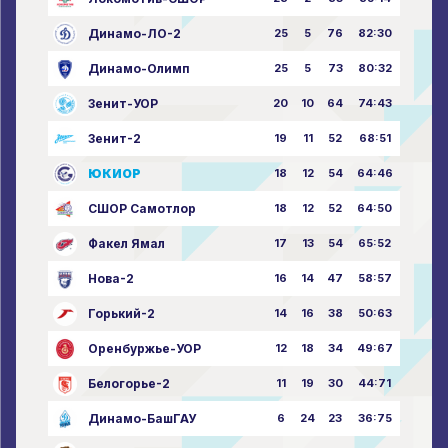
Динамо-ЛО-2
25
5
76
82:30
Динамо-Олимп
25
5
73
80:32
Зенит-УОР
20
10
64
74:43
Зенит-2
19
11
52
68:51
ЮКИОР
18
12
54
64:46
СШОР Самотлор
18
12
52
64:50
Факел Ямал
17
13
54
65:52
Нова-2
16
14
47
58:57
Горький-2
14
16
38
50:63
Оренбуржье-УОР
12
18
34
49:67
Белогорье-2
11
19
30
44:71
Динамо-БашГАУ
6
24
23
36:75