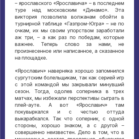
– ярославского «Ярославича» – в последнем
туре над московским «Динамо». Эта
виктория позволила волжанам обойти в
турнирной таблице «Газпром-Югра» – не по
очкам, их мы своим упорством заработали
аж три, – а как раз по победам, которые
важнее. Теперь слово за нами, не
произнесенное или написанное, а сказанное
на площадке.
«Ярославич» наверняка хорошо запомнился
сургутским болельщикам, так как серией игр
с этой командой мы закрывали минувший
сезон. Тогда, одолев соперника в трех
матчах, мы избежали перспективы сыграть в
плей-ауте. А вот «Ярославич» там
покувыркался и с честью оттуда
выкарабкался. Так что соперник, с одной
стороны, хорошо знаком, а с другой –
совершенно неизвестен. Дело в том, что в
межсезонье состав ярославцев обновился