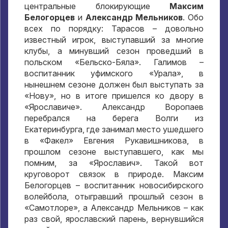
центральные блокирующие
Максим
Белогорцев
и
Александр Мельников
. Обо
всех по порядку: Тарасов – довольно
известный игрок, выступавший за многие
клубы, а минувший сезон проведший в
польском «Бельско-Бяла». Галимов –
воспитанник уфимского «Урала», в
нынешнем сезоне должен был выступать за
«Нову», но в итоге пришелся ко двору в
«Ярославиче». Александр Воропаев
перебрался на берега Волги из
Екатеринбурга, где занимал место ушедшего
в «Факел» Евгения Рукавишникова, в
прошлом сезоне выступавшего, как мы
помним, за «Ярославич». Такой вот
круговорот связок в природе. Максим
Белогорцев – воспитанник новосибирского
волейбола, отыгравший прошлый сезон в
«Самотлоре», а Александр Мельников – как
раз свой, ярославский парень, вернувшийся