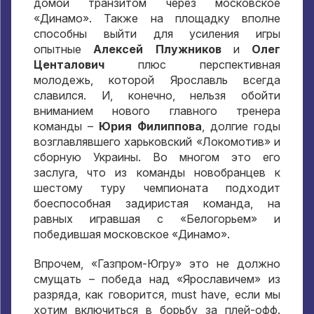
домой транзитом через московское
«Динамо». Также на площадку вполне
способны выйти для усиления игры
опытные
Алексей Плужников
и
Олег
Центалович
плюс перспективная
молодежь, которой Ярославль всегда
славился. И, конечно, нельзя обойти
вниманием нового главного тренера
команды –
Юрия Филиппова
, долгие годы
возглавлявшего харьковский «Локомотив» и
сборную Украины. Во многом это его
заслуга, что из команды новобранцев к
шестому туру чемпионата подходит
боеспособная задиристая команда, на
равных игравшая с «Белогорьем» и
победившая московское «Динамо».
Впрочем, «Газпром-Югру» это не должно
смущать – победа над «Ярославичем» из
разряда, как говорится, must have, если мы
хотим включиться в борьбу за плей-офф.