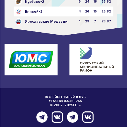
Кузбасс-2
6
24
18
35:82
Енисей-2
4
26
15
25:82
Ярославские Медведи
1
29
7
23:87
ВОЛЕЙБОЛЬНЫЙ КЛУБ
«ГАЗПРОМ-ЮГРА»
© 2002-2025ГГ. -