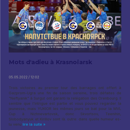
Mots d'adieu à Krasnoïarsk
05.05.2022 / 12:02
Trois victoires au premier tour des barrages ont offert à
Gazprom-Ugra une fin de saison sereine, trois défaites de
"Neftyanik" à Surgut ont garanti la relégation des Orenbourg. Il
semble que l'intrigue est partie et vous pouvez regarder la
jeunesse, mais YUKIOR les mêmes jours se bat pour la MVL
Cup à Nizhnevartovsk, donc Skvortsov, Teenihin,
Slobodyanyuk et Kirillov sont là. outre: dans quelle humeur es-
tu venu
lire la suite »