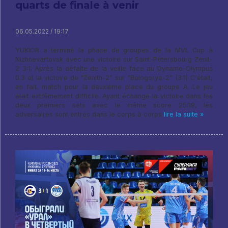
quarts de finale à venir
06.05.2022 / 19:17
YUKIOR a terminé la phase de groupes de la MVL Cup à
Nizhnevartovsk avec une victoire sur Saint-Pétersbourg Zenit-
2 3:1. Après la défaite de la veille face au Dynamo-Olympus
0:3 et la victoire de "Zenith-2" sur "Belogorye-2" (3:1) C'était,
en fait, match pour la deuxième place du groupe A. Le jeu
était extrêmement difficile. Ayant échangé la victoire dans les
deux premiers sets avec le même score 25:19, les
adversaires sont entrés dans le corps à corps
lire la suite »