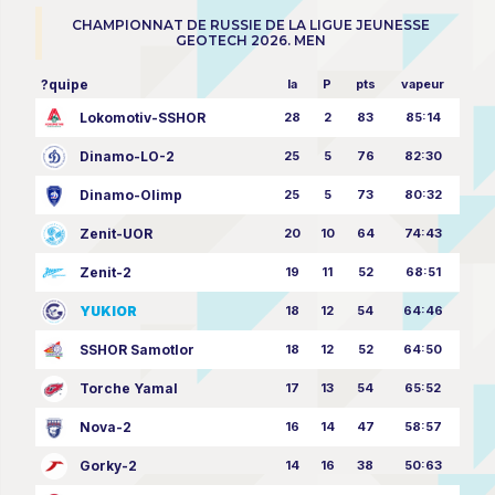
CHAMPIONNAT DE RUSSIE DE LA LIGUE JEUNESSE
GEOTECH 2026. MEN
?quipe
la
P
pts
vapeur
Lokomotiv-SSHOR
28
2
83
85:14
Dinamo-LO-2
25
5
76
82:30
Dinamo-Olimp
25
5
73
80:32
Zenit-UOR
20
10
64
74:43
Zenit-2
19
11
52
68:51
YUKIOR
18
12
54
64:46
SSHOR Samotlor
18
12
52
64:50
Torche Yamal
17
13
54
65:52
Nova-2
16
14
47
58:57
Gorky-2
14
16
38
50:63