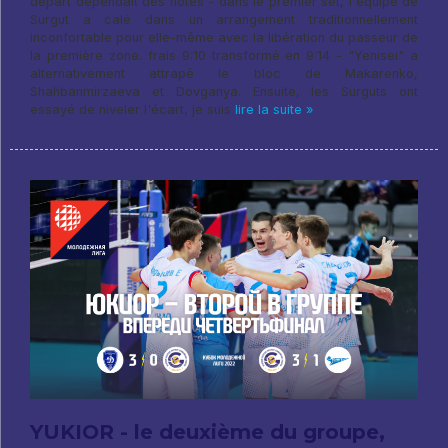
départ dépendait des hôtes - dans le premier set, l'équipe de
Surgut a calé dans un arrangement traditionnellement
inconfortable pour elle-même avec la libération du passeur de
la première zone. frais 9:10 transformé en 9:14 - "Yenisei" a
alternativement attrapé le bloc de Makarenko,
Shahbanmirzaeva et Dovganya. Ensuite, les Surguts ont
essayé de niveler l'écart, je suis
lire la suite »
YUKIOR - le deuxième du groupe,