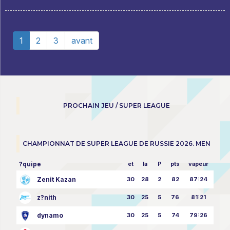
1
2
3
avant
PROCHAIN JEU / SUPER LEAGUE
CHAMPIONNAT DE SUPER LEAGUE DE RUSSIE 2026. MEN
?quipe
et
la
P
pts
vapeur
Zenit Kazan
30
28
2
82
87:24
z?nith
30
25
5
76
81:21
dynamo
30
25
5
74
79:26