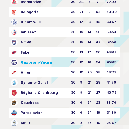
locomotive
30
24
6
71
77:33
Belogorie
30
21
9
64
70:40
Dinamo-LO
30
17
13
48
63:57
Ienisse?
30
16
14
50
59:53
NOVA
30
16
14
47
62:58
Fakel
30
13
17
38
49:62
Gazprom-Yugra
30
12
18
34
45:63
Amer
30
10
20
28
46:73
Dynamo-Oural
30
9
21
29
41:70
Région d'Orenbourg
30
9
21
27
43:73
Kouzbass
30
6
24
23
38:76
Yaroslavich
30
6
24
19
31:80
MSTU
30
3
27
10
25:87