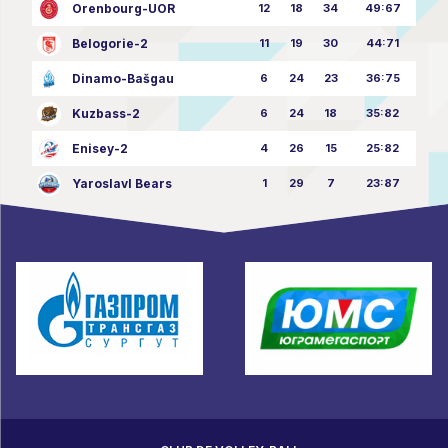
Orenbourg-UOR
12
18
34
49:67
Belogorie-2
11
19
30
44:71
Dinamo-Bašgau
6
24
23
36:75
Kuzbass-2
6
24
18
35:82
Enisey-2
4
26
15
25:82
Yaroslavl Bears
1
29
7
23:87