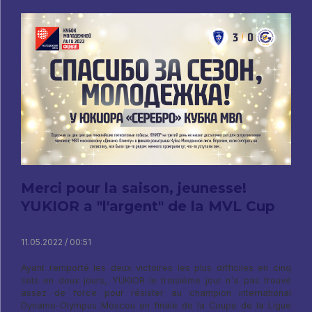
Merci pour la saison, jeunesse!
YUKIOR a "l'argent" de la MVL Cup
11.05.2022 / 00:51
Ayant remporté les deux victoires les plus difficiles en cinq
sets en deux jours, YUKIOR le troisième jour n'a pas trouvé
assez de force pour résister au champion international
Dynamo-Olympus Moscou en finale de la Coupe de la Ligue