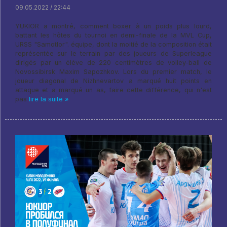
09.05.2022 / 22:44
YUKIOR a montré, comment boxer à un poids plus lourd,
battant les hôtes du tournoi en demi-finale de la MVL Cup,
URSS "Samotlor". équipe, dont la moitié de la composition était
représentée sur le terrain par des joueurs de Superleague
dirigés par un élève de 220 centimètres de volley-ball de
Novossibirsk Maxim Sapozhkov. Lors du premier match, le
joueur diagonal de Nizhnevartov a marqué huit points en
attaque et a marqué un as, faire cette différence, qui n'est
pas
lire la suite »