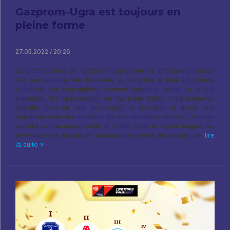
Gazprom-Ugra est toujours en
pleine forme
27.05.2022 / 20:26
La composition de Gazprom-Ugra pour la prochaine saison
n'a pas encore été finalisée, et l'équipe a déjà un nouvel
uniforme! Sa conception, comme toujours, selon un projet
individuel, les spécialistes du fabricant italien d'équipements
sportifs Macron ont développé à Bologne. Il trace une
continuité avec les modèles de ces dernières années., l'image
visuelle est reconnaissable et lisible. Dans le même temps, les
développeurs ont ajouté de nouvelles notes au design.: de
lire
la suite »