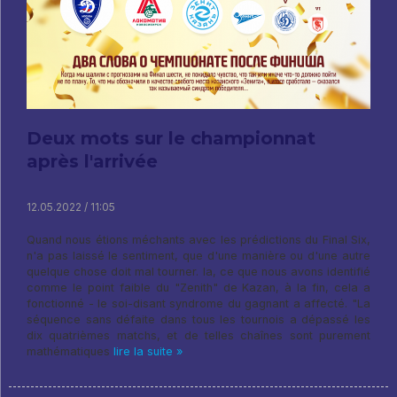
Deux mots sur le championnat
après l'arrivée
12.05.2022 / 11:05
Quand nous étions méchants avec les prédictions du Final Six,
n'a pas laissé le sentiment, que d'une manière ou d'une autre
quelque chose doit mal tourner. la, ce que nous avons identifié
comme le point faible du "Zenith" de Kazan, à la fin, cela a
fonctionné - le soi-disant syndrome du gagnant a affecté. "La
séquence sans défaite dans tous les tournois a dépassé les
dix quatrièmes matchs, et de telles chaînes sont purement
mathématiques
lire la suite »