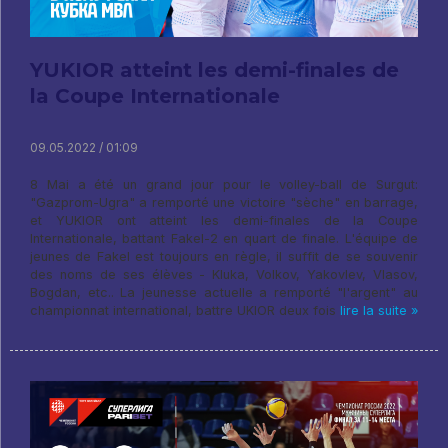
YUKIOR atteint les demi-finales de
la Coupe Internationale
09.05.2022 / 01:09
8 Mai a été un grand jour pour le volley-ball de Surgut:
"Gazprom-Ugra" a remporté une victoire "sèche" en barrage,
et YUKIOR ont atteint les demi-finales de la Coupe
Internationale, battant Fakel-2 en quart de finale. L'équipe de
jeunes de Fakel est toujours en règle, il suffit de se souvenir
des noms de ses élèves - Kluka, Volkov, Yakovlev, Vlasov,
Bogdan, etc.. La jeunesse actuelle a remporté "l'argent" au
championnat international, battre UKIOR deux fois
lire la suite »