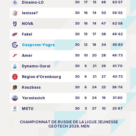
Dinamo-LO
30
17
13
48
63:57
Ienisse?
30
16
14
50
59:53
NOVA
30
16
14
47
62:58
Fakel
30
13
17
38
49:62
Gazprom-Yugra
30
12
18
34
45:63
Amer
30
10
20
28
46:73
Dynamo-Oural
30
9
21
29
41:70
Région d'Orenbourg
30
9
21
27
43:73
Kouzbass
30
6
24
23
38:76
Yaroslavich
30
6
24
19
31:80
MSTU
30
3
27
10
25:87
CHAMPIONNAT DE RUSSIE DE LA LIGUE JEUNESSE
GEOTECH 2026. MEN