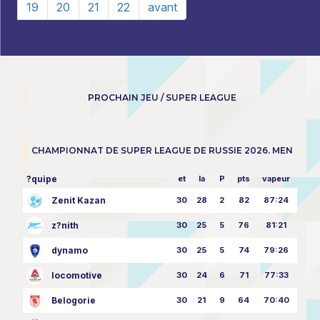
19
20
21
22
avant
PROCHAIN JEU / SUPER LEAGUE
CHAMPIONNAT DE SUPER LEAGUE DE RUSSIE 2026. MEN
?quipe
et
la
P
pts
vapeur
Zenit Kazan
30
28
2
82
87:24
z?nith
30
25
5
76
81:21
dynamo
30
25
5
74
79:26
locomotive
30
24
6
71
77:33
Belogorie
30
21
9
64
70:40