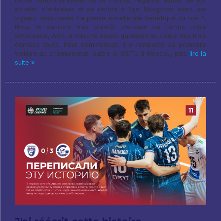
retirer temporairement de la course, regarde autour de toi,
exhaler, s'entraîner et se rendre à Nijni Novgorod avec une
vigueur renouvelée. La pause a-t-elle été bénéfique ou non ?,
Nous le saurons très bientôt. Pendant ce temps notre
adversaire, ASK, a marché assez gaiement au cours des trois
derniers tours. Pour commencer, il a remporté sa première
victoire au championnat, battre le MSTU à Moscou, puis
lire la
suite »