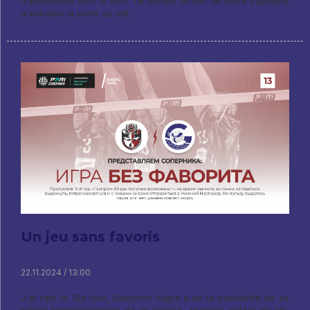
transmission vers le bloc. Le dernier échec de notre capitaine
a entraîné la perte du set.
Un jeu sans favoris
22.11.2024 / 13:00
J'ai raté le 12e tour, Gazprom-Yugra a eu la possibilité de se