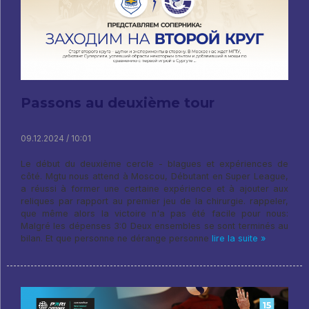
Passons au deuxième tour
09.12.2024 / 10:01
Le début du deuxième cercle - blagues et expériences de
côté. Mgtu nous attend à Moscou, Débutant en Super League,
a réussi à former une certaine expérience et à ajouter aux
reliques par rapport au premier jeu de la chirurgie. rappeler,
que même alors la victoire n'a pas été facile pour nous:
Malgré les dépenses 3:0 Deux ensembles se sont terminés au
bilan. Et que personne ne dérange personne
lire la suite »