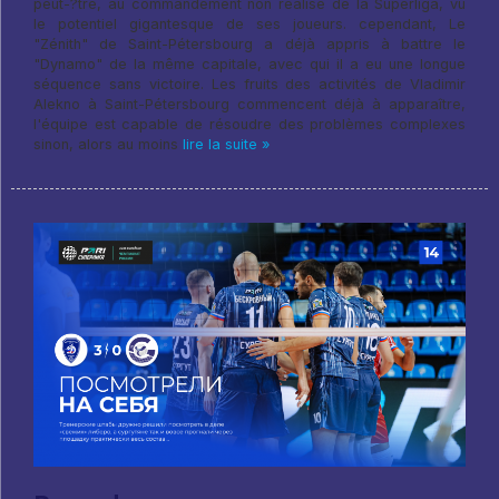
peut-?tre, au commandement non réalisé de la Superliga, vu
le potentiel gigantesque de ses joueurs. cependant, Le
"Zénith" de Saint-Pétersbourg a déjà appris à battre le
"Dynamo" de la même capitale, avec qui il a eu une longue
séquence sans victoire. Les fruits des activités de Vladimir
Alekno à Saint-Pétersbourg commencent déjà à apparaître,
l'équipe est capable de résoudre des problèmes complexes
sinon, alors au moins
lire la suite »