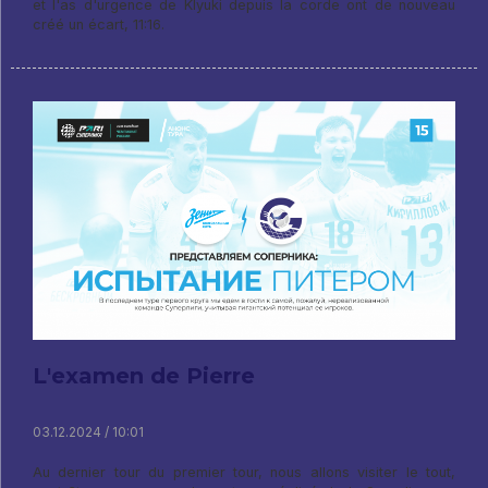
et l'as d'urgence de Klyuki depuis la corde ont de nouveau
créé un écart, 11:16.
L'examen de Pierre
03.12.2024 / 10:01
Au dernier tour du premier tour, nous allons visiter le tout,