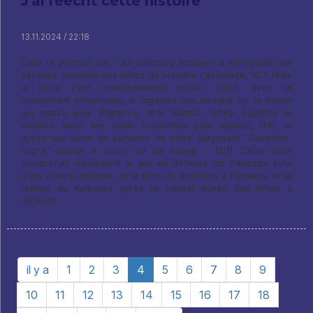
J'ai réécrit cette histoire
13.11.2024 / 22:18
Dans le premier set, l'as d'Andrey Ananyev a enregistré une
sérieuse tentative des hôtes de prendre l'avantage, 10:7. Mais
le nôtre s'est immédiatement arrêté: Titich, avec un
mouvement infructueux, a organisé une attaque sur le ballon
qui passe pour Papazov, 10:9. Bientôt, Vitaly équilibre la
balance avec une seule couverture pour Shpilev, 11:11, et
après une série de services de notre diagonale "Gazprom-
Yugra" tourne le score en sa faveur - 15:11. Cette série
comprenait également le jeu en défense de Papazov suivi
d’une contre-attaque., et le bloc de Rodichev à Rybakov, et la
remise de Kurbatov après un nouvel échec des hôtes à
recevoir.
il y a
1
2
3
4
5
6
7
8
9
10
11
12
13
14
15
16
17
18