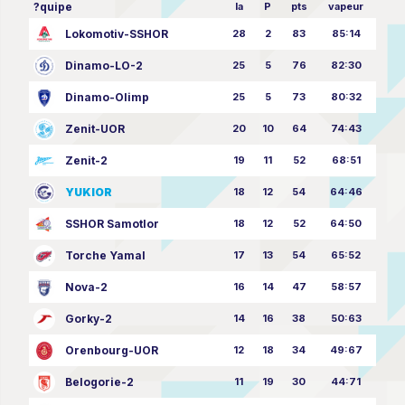
?quipe
la
P
pts
vapeur
Lokomotiv-SSHOR
28
2
83
85:14
Dinamo-LO-2
25
5
76
82:30
Dinamo-Olimp
25
5
73
80:32
Zenit-UOR
20
10
64
74:43
Zenit-2
19
11
52
68:51
YUKIOR
18
12
54
64:46
SSHOR Samotlor
18
12
52
64:50
Torche Yamal
17
13
54
65:52
Nova-2
16
14
47
58:57
Gorky-2
14
16
38
50:63
Orenbourg-UOR
12
18
34
49:67
Belogorie-2
11
19
30
44:71