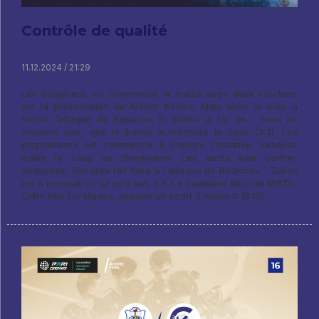
Contrôle de qualité
11.12.2024 / 21:29
Les Surgutiens ont commencé le match avec deux courtiers
sur la présentation de Maxim Kirillov, Mais alors le bloc a
fermé l'attaque de Papazov, Et Rokhin a fait as - nous ne
croyions pas, que le ballon accrochera la ligne (2:3). Les
propriétaires ont commencé à prendre l'initiative: Iskhakov
traîne le coup de Shevlyakov, Les dents sont contre-
attaquées, Piskarev fait face à l'attaque de Rodichev - Zubov
est à nouveau ici tel qu'il est, 3:6. Le deuxième bloc de MGTU,
Cette fois sur Masko, apporte un écart à moins 4 (8:12).