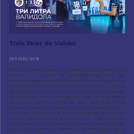
Trois litres de Validol
24.11.2024 / 23:19
Dès les premiers tirages, la tendance de la soirée s'est
imposée: Les Nagaets ont systématiquement porté des
ballons fantastiques en défense et ont tenu la réception, et
Zheleznyakov a marqué et terminé encore et encore. L'équipe
de Surgut a essayé encore et encore de prendre l'avantage
au score grâce à la fin des matchs., mais les propriétaires
sont restés proches. Après un autre chef-d'œuvre de
Nagayets, Rodichev a dévissé la boule de secours du bloc,
15:13, mais Zheleznyakov a continué à manger, et Kirillov, de
sa propre attaque, trouva la corde et sortit, 16:16. Finalement,
Jeleznyakov décide à nouveau, et Rodichev a atterri trois fois
dans le bloc non sans « l'aide » de son passeur, guider la