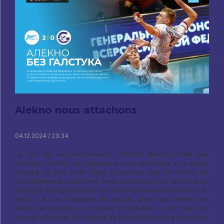
Alekno nous attachons
04.12.2024 / 23:34
Le jour de son anniversaire, Vladimir Alekno n'avait pas
l'intention d'offrir de cadeaux à son adversaire et a aligné
l'équipe la plus forte. Dans le premier set, les hôtes ont
immédiatement révélé leur arme principale sous la forme de
Vladislav Babkevich, dont l'as a donné la première avance au
Zenit, 3:6. Les habitants de Surgut, grâce aux efforts de
Masko et Papazov, ont réduit la distance à 7:8, mais les
actions efficaces de l'équipe de Saint-Pétersbourg sur le bloc