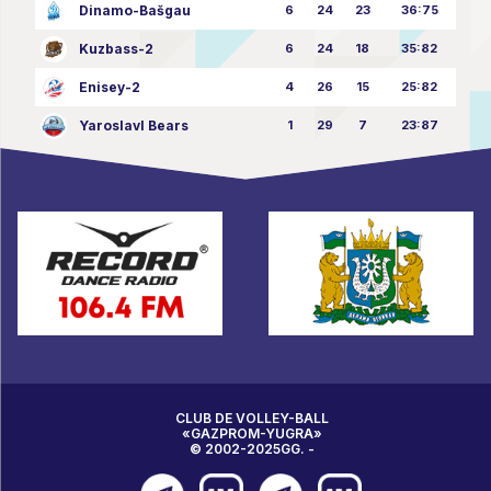
Dinamo-Bašgau
6
24
23
36:75
Kuzbass-2
6
24
18
35:82
Enisey-2
4
26
15
25:82
Yaroslavl Bears
1
29
7
23:87
CLUB DE VOLLEY-BALL
«GAZPROM-YUGRA»
© 2002-2025GG. -