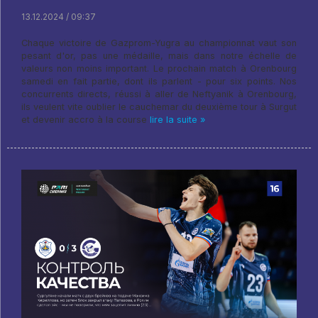
13.12.2024 / 09:37
Chaque victoire de Gazprom-Yugra au championnat vaut son
pesant d'or, pas une médaille, mais dans notre échelle de
valeurs non moins important. Le prochain match à Orenbourg
samedi en fait partie, dont ils parlent - pour six points. Nos
concurrents directs, réussi à aller de Neftyanik à Orenbourg,
ils veulent vite oublier le cauchemar du deuxième tour à Surgut
et devenir accro à la course
lire la suite »