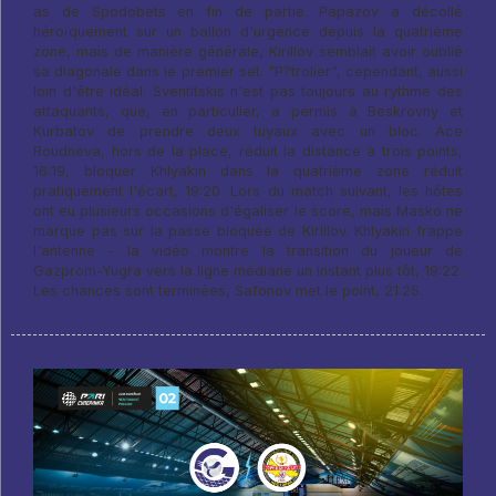
as de Spodobets en fin de partie. Papazov a décollé
héroïquement sur un ballon d'urgence depuis la quatrième
zone, mais de manière générale, Kirillov semblait avoir oublié
sa diagonale dans le premier set. "P?trolier", cependant, aussi
loin d'être idéal: Sventitskis n'est pas toujours au rythme des
attaquants, que, en particulier, a permis à Beskrovny et
Kurbatov de prendre deux tuyaux avec un bloc. Ace
Roudneva, hors de la place, réduit la distance à trois points,
16:19, bloquer Khlyakin dans la quatrième zone réduit
pratiquement l'écart, 19:20. Lors du match suivant, les hôtes
ont eu plusieurs occasions d'égaliser le score, mais Masko ne
marque pas sur la passe bloquée de Kirillov. Khlyakin frappe
l'antenne - la vidéo montre la transition du joueur de
Gazprom-Yugra vers la ligne médiane un instant plus tôt, 19:22.
Les chances sont terminées, Safonov met le point, 21:25.