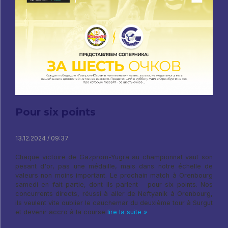
Pour six points
13.12.2024 / 09:37
Chaque victoire de Gazprom-Yugra au championnat vaut son
pesant d'or, pas une médaille, mais dans notre échelle de
valeurs non moins important. Le prochain match à Orenbourg
samedi en fait partie, dont ils parlent - pour six points. Nos
concurrents directs, réussi à aller de Neftyanik à Orenbourg,
ils veulent vite oublier le cauchemar du deuxième tour à Surgut
et devenir accro à la course
lire la suite »