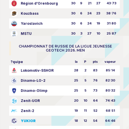
Région d'Orenbourg
30
9
21
27
43:73
Kouzbass
30
6
24
23
38:76
Yaroslavich
30
6
24
19
31:80
MSTU
30
3
27
10
25:87
CHAMPIONNAT DE RUSSIE DE LA LIGUE JEUNESSE
GEOTECH 2026. MEN
?quipe
la
P
pts
vapeur
Lokomotiv-SSHOR
28
2
83
85:14
Dinamo-LO-2
25
5
76
82:30
Dinamo-Olimp
25
5
73
80:32
Zenit-UOR
20
10
64
74:43
Zenit-2
19
11
52
68:51
YUKIOR
18
12
54
64:46