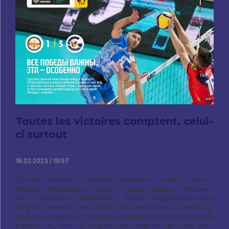
Toutes les victoires comptent, celui-
ci surtout
18.02.2023 / 19:57
P?trolier: Ouchkov - Vassiliev, Andreïev - Kranin, Panov -
Nikishine, Maksimenko Gazprom-Yougra: Ojiganov - Alekseev,
Piun - Kourbatov, Makarenko - Katitch, Nagaets/Kabeshov
Surguts a remporté une victoire très importante à Orenbourg,
ce qui a quelque peu calmé les prétentions des hôtes pour les
playoffs, et, donc, à la place de Gazprom-Ugra. Les deux