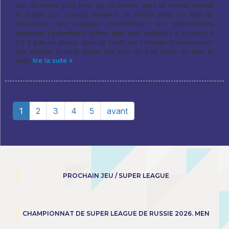
jour, le temps juste pour ça, se rendre dans un nouvel endroit
et tester. Les joueurs essaient de rester dans un état de
ressource, les équipes d'entraîneurs en déplacement
analysent l'adversaire. Même pour mes analyses d'amateur, il
n'y a pas de place, donc je saute les critiques traditionnelles
des matchs à venir: mieux que rien, qu'à la volée. Eh bien et
dans
lire la suite »
1
2
3
4
5
avant
PROCHAIN JEU / SUPER LEAGUE
CHAMPIONNAT DE SUPER LEAGUE DE RUSSIE 2026. MEN