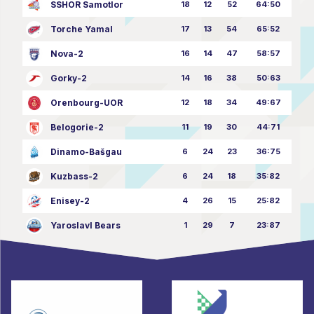
SSHOR Samotlor
18
12
52
64:50
Torche Yamal
17
13
54
65:52
Nova-2
16
14
47
58:57
Gorky-2
14
16
38
50:63
Orenbourg-UOR
12
18
34
49:67
Belogorie-2
11
19
30
44:71
Dinamo-Bašgau
6
24
23
36:75
Kuzbass-2
6
24
18
35:82
Enisey-2
4
26
15
25:82
Yaroslavl Bears
1
29
7
23:87