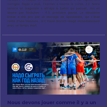
corrigée: Rajab a joué, Tkachev a touché la corde, 2:2. Notre
service en diagonale a attrapé le ballon qui passait., mis en
œuvre par Rodichev - 4:3, première pause. Le deuxième
break a été pris par un blocage de Spodobets, qui s'était
remis d'une blessure., 9:7, Pavel Borsch réagit immédiatement
avec un temps mort.
Nous devons jouer comme il y a un