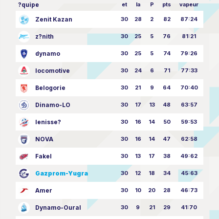
?quipe
et
la
P
pts
vapeur
Zenit Kazan
30
28
2
82
87:24
z?nith
30
25
5
76
81:21
dynamo
30
25
5
74
79:26
locomotive
30
24
6
71
77:33
Belogorie
30
21
9
64
70:40
Dinamo-LO
30
17
13
48
63:57
Ienisse?
30
16
14
50
59:53
NOVA
30
16
14
47
62:58
Fakel
30
13
17
38
49:62
Gazprom-Yugra
30
12
18
34
45:63
Amer
30
10
20
28
46:73
Dynamo-Oural
30
9
21
29
41:70