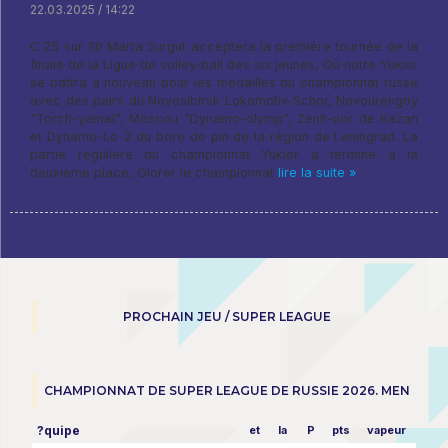
22.03.2025 / 14:22
C 25 sur 30 Marta Surgut acceptera la première tournée de la
finale de la Ligue de volley-ball des six jeunes, Où notre Yukior
se battra à nouveau pour les médailles du championnat russe
avec des pairs du Novosibirsk Lokomotiv-Schor, Novourengoy
"Torch-yamal", Moscou "Dynamo-olymp", Zenit-uor de Kazan
et Dynamo-Lo-2 du bore de pin de la région de Leningrad. La
partie régulière du championnat Yukior a terminé à la
deuxième place, Glorer le championnat
lire la suite »
PROCHAIN JEU / SUPER LEAGUE
CHAMPIONNAT DE SUPER LEAGUE DE RUSSIE 2026. MEN
?quipe
et
la
P
pts
vapeur