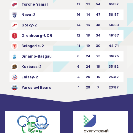
Torche Yamal
17
13
54
65:52
Nova-2
16
14
47
58:57
Gorky-2
14
16
38
50:63
Orenbourg-UOR
12
18
34
49:67
Belogorie-2
11
19
30
44:71
Dinamo-Bašgau
6
24
23
36:75
Kuzbass-2
6
24
18
35:82
Enisey-2
4
26
15
25:82
Yaroslavl Bears
1
29
7
23:87