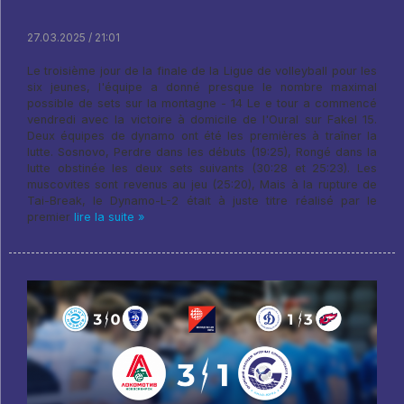
27.03.2025 / 21:01
Le troisième jour de la finale de la Ligue de volleyball pour les
six jeunes, l'équipe a donné presque le nombre maximal
possible de sets sur la montagne - 14 Le e tour a commencé
vendredi avec la victoire à domicile de l'Oural sur Fakel 15.
Deux équipes de dynamo ont été les premières à traîner la
lutte. Sosnovo, Perdre dans les débuts (19:25), Rongé dans la
lutte obstinée les deux sets suivants (30:28 et 25:23). Les
muscovites sont revenus au jeu (25:20), Mais à la rupture de
Tai-Break, le Dynamo-L-2 était à juste titre réalisé par le
premier
lire la suite »