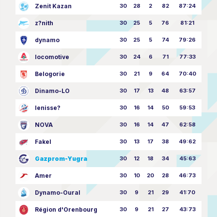
Zenit Kazan
30
28
2
82
87:24
z?nith
30
25
5
76
81:21
dynamo
30
25
5
74
79:26
locomotive
30
24
6
71
77:33
Belogorie
30
21
9
64
70:40
Dinamo-LO
30
17
13
48
63:57
Ienisse?
30
16
14
50
59:53
NOVA
30
16
14
47
62:58
Fakel
30
13
17
38
49:62
Gazprom-Yugra
30
12
18
34
45:63
Amer
30
10
20
28
46:73
Dynamo-Oural
30
9
21
29
41:70
Région d'Orenbourg
30
9
21
27
43:73