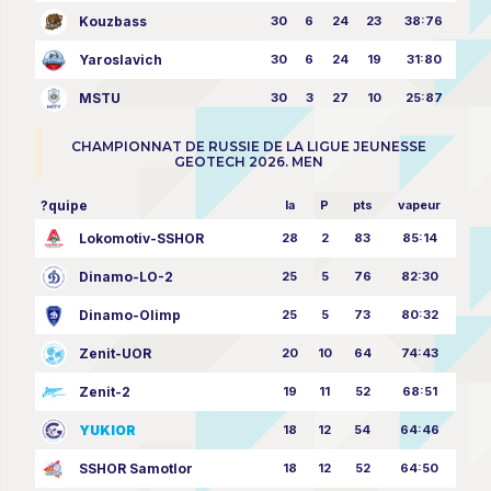
Kouzbass
30
6
24
23
38:76
Yaroslavich
30
6
24
19
31:80
MSTU
30
3
27
10
25:87
CHAMPIONNAT DE RUSSIE DE LA LIGUE JEUNESSE
GEOTECH 2026. MEN
?quipe
la
P
pts
vapeur
Lokomotiv-SSHOR
28
2
83
85:14
Dinamo-LO-2
25
5
76
82:30
Dinamo-Olimp
25
5
73
80:32
Zenit-UOR
20
10
64
74:43
Zenit-2
19
11
52
68:51
YUKIOR
18
12
54
64:46
SSHOR Samotlor
18
12
52
64:50