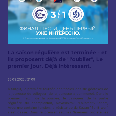
La saison régulière est terminée - et
ils proposent déjà de "l'oublier", Le
premier jour. Déjà intéressant.
25.03.2025 / 21:09
À Surgut, la première tournée des finales des six géotexes de
la jeunesse de volleyball de la jeunesse a commencé. Dans le
premier match de la journée, le vainqueur de la partie
régulière du championnat, Novosibirsk "Lokomotiv-Schor",
Avec une certaine tension, la résistance du Kazan "Zenit-wor"
s'est cassé. Dans le premier set, les Sibériens ont été les