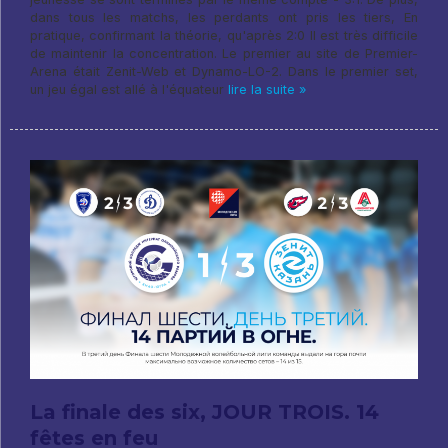
dans tous les matchs, les perdants ont pris les tiers, En
pratique, confirmant la théorie, qu'après 2:0 Il est très difficile
de maintenir la concentration. Le premier au site de Premier-
Arena était Zenit-Web et Dynamo-LO-2. Dans le premier set,
un jeu égal est allé à l'équateur
lire la suite »
La finale des six, JOUR TROIS. 14
fêtes en feu