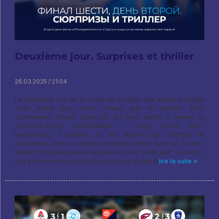
Deuxième jour. Surprises et thriller
26.03.2025 / 21:04
Le deuxième jour de la finale de la Ligue des jeunes à Surgut
s'est avéré pas moins chaud, que le premier. Pour
commencer, Kazan Zenit-Uor en trois partis a vaincu le
"Dynamo-olymp" métropolitain ", 25:23, 25:22, 25:17.
Muscovites, il semble, Ils ont laissé trop d'efforts et
d'émotions dans le match victorieux d'hier avec le "Torus-
Yamal", Incapable de se régénérer. Et le "Zenit-wor" a montré,
que personne ne sera facile avec eux. Quant à
lire la suite »