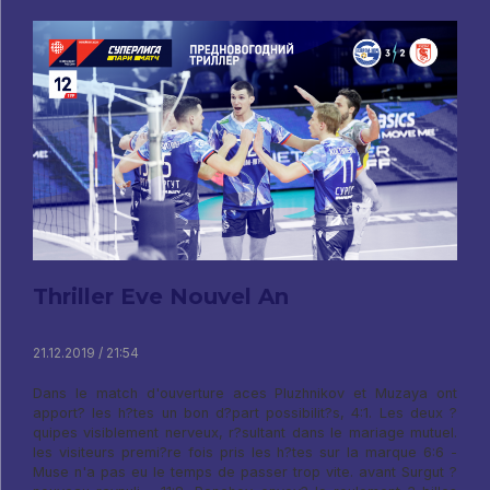
Thriller Eve Nouvel An
21.12.2019 / 21:54
Dans le match d'ouverture aces Pluzhnikov et Muzaya ont
apport? les h?tes un bon d?part possibilit?s, 4:1. Les deux ?
quipes visiblement nerveux, r?sultant dans le mariage mutuel.
les visiteurs premi?re fois pris les h?tes sur la marque 6:6 -
Muse n'a pas eu le temps de passer trop vite. avant Surgut ?