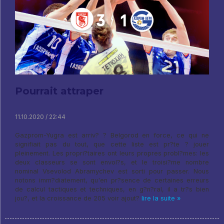
Pourrait attraper
11.10.2020 / 22:44
Gazprom-Yugra est arriv? ? Belgorod en force, ce qui ne
signifiait pas du tout, que cette liste est pr?te ? jouer
pleinement. Les propri?taires ont leurs propres probl?mes: les
deux classeurs se sont envol?s, et le troisi?me nombre
nominal Vsevolod Abramychev est sorti pour passer. Nous
notons imm?diatement, qu'en pr?sence de certaines erreurs
de calcul tactiques et techniques, en g?n?ral, il a tr?s bien
jou?, et la croissance de 205 voir ajout?
lire la suite »