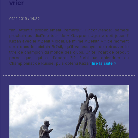
vrier
01.12.2019 / 14:32
fan Attentif probablement remarqu? l'incoh?rence: samedi
prochain au dixi?me tour de « Gazprom-Ugra » doit jouer ?
Kazan avec le « Zenit » local. Le m?me « Zenith » ? ce moment
sera dans le lointain Br?sil, qu'il va essayer de retrouver le
titre de champion du monde des clubs. Un tel ?cart de produit
parce que, qui a d'abord ?t? ?tabli un calendrier du
Championnat de Russie, puis obtenu Kazan
lire la suite »