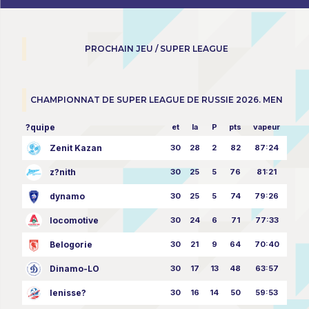
PROCHAIN JEU / SUPER LEAGUE
CHAMPIONNAT DE SUPER LEAGUE DE RUSSIE 2026. MEN
?quipe
et
la
P
pts
vapeur
Zenit Kazan
30
28
2
82
87:24
z?nith
30
25
5
76
81:21
dynamo
30
25
5
74
79:26
locomotive
30
24
6
71
77:33
Belogorie
30
21
9
64
70:40
Dinamo-LO
30
17
13
48
63:57
Ienisse?
30
16
14
50
59:53