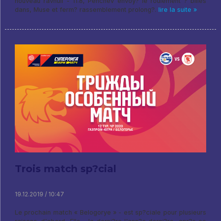
nouveau ravnuli - 11:8, Penchev envoy? le roulement ? billes
dans, Muse et ferm? rassemblement prolong?.
lire la suite »
Trois match sp?cial
19.12.2019 / 10:47
Le prochain match « Belogorye » - est sp?ciale pour plusieurs