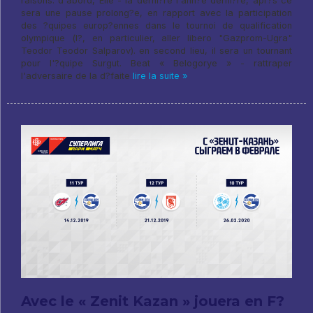
raisons. d'abord, Elle - la derni?re l'ann?e derni?re, apr?s ce
sera une pause prolong?e, en rapport avec la participation
des ?quipes europ?ennes dans le tournoi de qualification
olympique (l?, en particulier, aller libero "Gazprom-Ugra"
Teodor Teodor Salparov). en second lieu, il sera un tournant
pour l'?quipe Surgut. Beat « Belogorye » - rattraper
l'adversaire de la d?faite
lire la suite »
Avec le « Zenit Kazan » jouera en F?