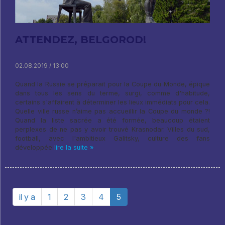
ATTENDEZ, BELGOROD!
02.08.2019 / 13:00
Quand la Russie se préparait pour la Coupe du Monde, épique
dans tous les sens du terme, surgi, comme d'habitude,
certains s'affairent à déterminer les lieux immédiats pour cela.
Quelle ville russe n’aime pas accueillir la Coupe du monde ?!
Quand la liste sacrée a été formée, beaucoup étaient
perplexes de ne pas y avoir trouvé Krasnodar. Villes du sud,
football, avec l'ambitieux Galitsky, culture des fans
développée
lire la suite »
il y a
1
2
3
4
5