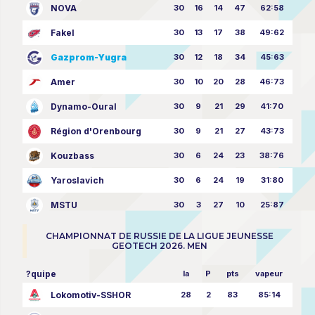
NOVA
30
16
14
47
62:58
Fakel
30
13
17
38
49:62
Gazprom-Yugra
30
12
18
34
45:63
Amer
30
10
20
28
46:73
Dynamo-Oural
30
9
21
29
41:70
Région d'Orenbourg
30
9
21
27
43:73
Kouzbass
30
6
24
23
38:76
Yaroslavich
30
6
24
19
31:80
MSTU
30
3
27
10
25:87
CHAMPIONNAT DE RUSSIE DE LA LIGUE JEUNESSE
GEOTECH 2026. MEN
?quipe
la
P
pts
vapeur
Lokomotiv-SSHOR
28
2
83
85:14