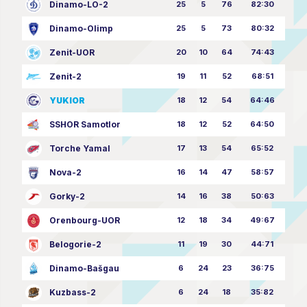
Dinamo-LO-2
25
5
76
82:30
Dinamo-Olimp
25
5
73
80:32
Zenit-UOR
20
10
64
74:43
Zenit-2
19
11
52
68:51
YUKIOR
18
12
54
64:46
SSHOR Samotlor
18
12
52
64:50
Torche Yamal
17
13
54
65:52
Nova-2
16
14
47
58:57
Gorky-2
14
16
38
50:63
Orenbourg-UOR
12
18
34
49:67
Belogorie-2
11
19
30
44:71
Dinamo-Bašgau
6
24
23
36:75
Kuzbass-2
6
24
18
35:82