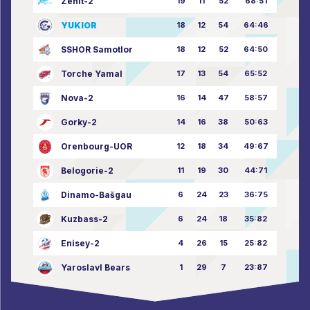
Zenit-2
19
11
52
68:51
YUKIOR
18
12
54
64:46
SSHOR Samotlor
18
12
52
64:50
Torche Yamal
17
13
54
65:52
Nova-2
16
14
47
58:57
Gorky-2
14
16
38
50:63
Orenbourg-UOR
12
18
34
49:67
Belogorie-2
11
19
30
44:71
Dinamo-Bašgau
6
24
23
36:75
Kuzbass-2
6
24
18
35:82
Enisey-2
4
26
15
25:82
Yaroslavl Bears
1
29
7
23:87