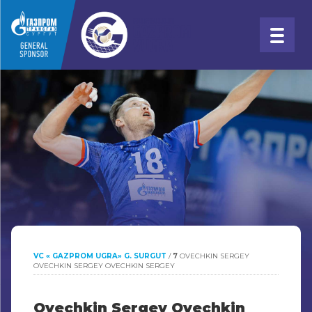
VC « GAZPROM UGRA» G. SURGUT
/
7
OVECHKIN SERGEY
OVECHKIN SERGEY
OVECHKIN SERGEY
Ovechkin Sergey
Ovechkin