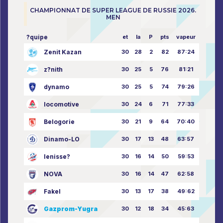
CHAMPIONNAT DE SUPER LEAGUE DE RUSSIE 2026.
MEN
?quipe
et
la
P
pts
vapeur
Zenit Kazan
30
28
2
82
87:24
z?nith
30
25
5
76
81:21
dynamo
30
25
5
74
79:26
locomotive
30
24
6
71
77:33
Belogorie
30
21
9
64
70:40
Dinamo-LO
30
17
13
48
63:57
Ienisse?
30
16
14
50
59:53
NOVA
30
16
14
47
62:58
Fakel
30
13
17
38
49:62
Gazprom-Yugra
30
12
18
34
45:63