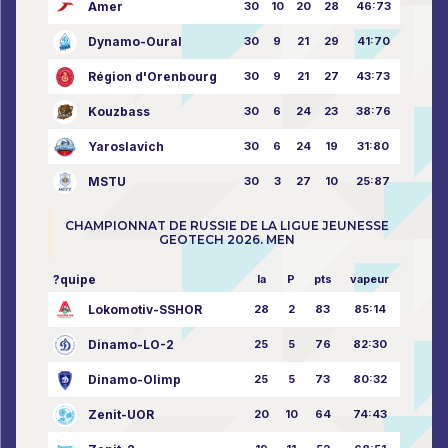
Amer
30
10
20
28
46:73
Dynamo-Oural
30
9
21
29
41:70
Région d'Orenbourg
30
9
21
27
43:73
Kouzbass
30
6
24
23
38:76
Yaroslavich
30
6
24
19
31:80
MSTU
30
3
27
10
25:87
CHAMPIONNAT DE RUSSIE DE LA LIGUE JEUNESSE
GEOTECH 2026. MEN
?quipe
la
P
pts
vapeur
Lokomotiv-SSHOR
28
2
83
85:14
Dinamo-LO-2
25
5
76
82:30
Dinamo-Olimp
25
5
73
80:32
Zenit-UOR
20
10
64
74:43