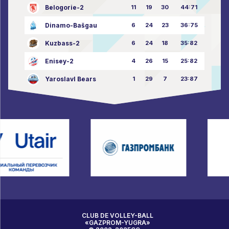
Belogorie-2
11
19
30
44:71
Dinamo-Bašgau
6
24
23
36:75
Kuzbass-2
6
24
18
35:82
Enisey-2
4
26
15
25:82
Yaroslavl Bears
1
29
7
23:87
CLUB DE VOLLEY-BALL
«GAZPROM-YUGRA»