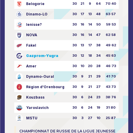
Belogorie
30
21
9
64
70:40
Dinamo-LO
30
17
13
48
63:57
Ienisse?
30
16
14
50
59:53
NOVA
30
16
14
47
62:58
Fakel
30
13
17
38
49:62
Gazprom-Yugra
30
12
18
34
45:63
Amer
30
10
20
28
46:73
Dynamo-Oural
30
9
21
29
41:70
Région d'Orenbourg
30
9
21
27
43:73
Kouzbass
30
6
24
23
38:76
Yaroslavich
30
6
24
19
31:80
MSTU
30
3
27
10
25:87
CHAMPIONNAT DE RUSSIE DE LA LIGUE JEUNESSE