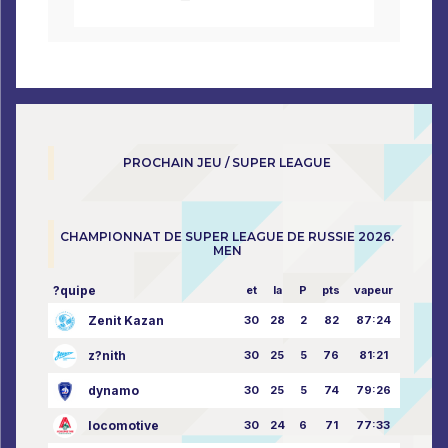
PROCHAIN JEU / SUPER LEAGUE
CHAMPIONNAT DE SUPER LEAGUE DE RUSSIE 2026.
MEN
?quipe
et
la
P
pts
vapeur
Zenit Kazan
30
28
2
82
87:24
z?nith
30
25
5
76
81:21
dynamo
30
25
5
74
79:26
locomotive
30
24
6
71
77:33