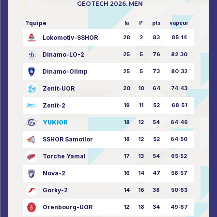
GEOTECH 2026. MEN
?quipe
la
P
pts
vapeur
Lokomotiv-SSHOR
28
2
83
85:14
Dinamo-LO-2
25
5
76
82:30
Dinamo-Olimp
25
5
73
80:32
Zenit-UOR
20
10
64
74:43
Zenit-2
19
11
52
68:51
YUKIOR
18
12
54
64:46
SSHOR Samotlor
18
12
52
64:50
Torche Yamal
17
13
54
65:52
Nova-2
16
14
47
58:57
Gorky-2
14
16
38
50:63
Orenbourg-UOR
12
18
34
49:67