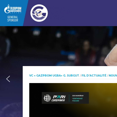
VC « GAZPROM UGRA» G. SURGUT
/
FIL D'ACTUALITÉ
/
NOUV