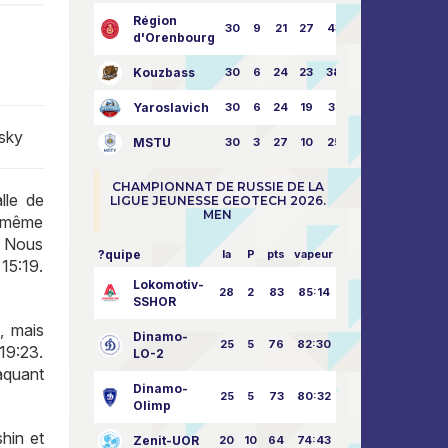
Région
30
9
21
27
43:73
d'Orenbourg
Kouzbass
30
6
24
23
38:76
Yaroslavich
30
6
24
19
31:80
sky
MSTU
30
3
27
10
25:87
CHAMPIONNAT DE RUSSIE DE LA
lle de
LIGUE JEUNESSE GEOTECH 2026.
MEN
e même
. Nous
?quipe
la
P
pts
vapeur
 15:19.
Lokomotiv-
28
2
83
85:14
SSHOR
, mais
Dinamo-
25
5
76
82:30
19:23.
LO-2
aquant
Dinamo-
25
5
73
80:32
Olimp
hin et
Zenit-UOR
20
10
64
74:43