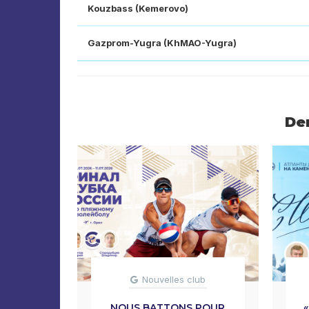
Kouzbass (Kemerovo)
Gazprom-Yugra (KhMAO-Yugra)
De
Nouvelles club
NOUS BATTONS POUR
«