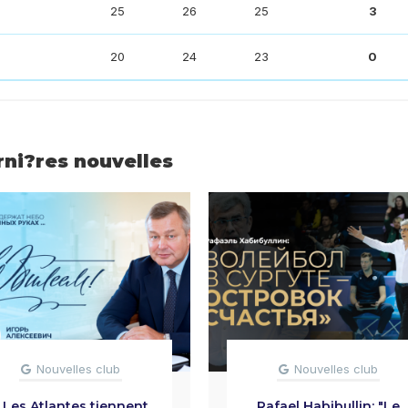
25
26
25
3
20
24
23
0
rni?res nouvelles
Nouvelles club
Nouvelles club
 Les Atlantes tiennent
Rafael Habibullin: "Le