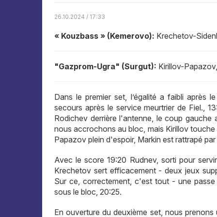
26.10.2024 / 17:33
« Kouzbass » (Kemerovo):
Krechetov-Sidenk
"Gazprom-Ugra" (Surgut):
Kirillov-Papazo
Dans le premier set, l’égalité a faibli après
secours après le service meurtrier de Fiel., 
Rodichev derrière l'antenne, le coup gauche 
nous accrochons au bloc, mais Kirillov touche 
Papazov plein d'espoir, Markin est rattrapé par
Avec le score 19:20 Rudnev, sorti pour servi
Krechetov sert efficacement - deux jeux suppl
Sur ce, correctement, c'est tout - une pass
sous le bloc, 20:25.
En ouverture du deuxième set, nous prenons u