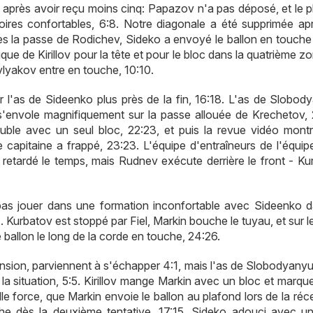
 après avoir reçu moins cinq: Papazov n'a pas déposé, et le p
oires confortables, 6:8. Notre diagonale a été supprimée ap
rès la passe de Rodichev, Sideko a envoyé le ballon en touche 
e de Kirillov pour la tête et pour le bloc dans la quatrième z
evlyakov entre en touche, 10:10.
l'as de Sideenko plus près de la fin, 16:18. L'as de Slobod
l s'envole magnifiquement sur la passe allouée de Krechetov, 
ble avec un seul bloc, 22:23, et puis la revue vidéo mont
e capitaine a frappé, 23:23. L'équipe d'entraîneurs de l'équip
 retardé le temps, mais Rudnev exécute derrière le front - Ku
as jouer dans une formation inconfortable avec Sideenko d
. Kurbatov est stoppé par Fiel, Markin bouche le tuyau, et sur l
e ballon le long de la corde en touche, 24:26.
ension, parviennent à s'échapper 4:1, mais l'as de Slobodyanyu
la situation, 5:5. Kirillov mange Markin avec un bloc et marqu
lle force, que Markin envoie le ballon au plafond lors de la réc
e dès la deuxième tentative, 17:15. Sideko adouci avec un