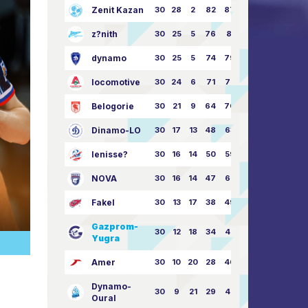
Zenit Kazan
30
28
2
82
87:24
z?nith
30
25
5
76
81:21
dynamo
30
25
5
74
79:26
locomotive
30
24
6
71
77:33
Belogorie
30
21
9
64
70:40
Dinamo-LO
30
17
13
48
63:57
Ienisse?
30
16
14
50
59:53
NOVA
30
16
14
47
62:58
Fakel
30
13
17
38
49:62
Gazprom-
30
12
18
34
45:63
Yugra
Amer
30
10
20
28
46:73
Dynamo-
30
9
21
29
41:70
Oural