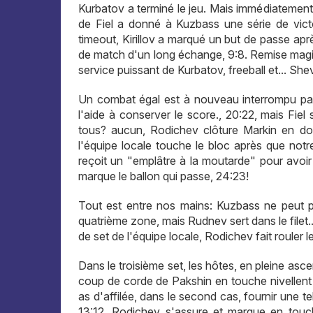
Kurbatov a terminé le jeu. Mais immédiatement
de Fiel a donné à Kuzbass une série de vict
timeout, Kirillov a marqué un but de passe ap
de match d'un long échange, 9:8. Remise magiqu
service puissant de Kurbatov, freeball et... Sh
Un combat égal est à nouveau interrompu par 
l'aide à conserver le score., 20:22, mais Fie
tous? aucun, Rodichev clôture Markin en dou
l'équipe locale touche le bloc après que notr
reçoit un "emplâtre à la moutarde" pour avoir
marque le ballon qui passe, 24:23!
Tout est entre nos mains: Kuzbass ne peut p
quatrième zone, mais Rudnev sert dans le filet..
de set de l'équipe locale, Rodichev fait rouler l
Dans le troisième set, les hôtes, en pleine asc
coup de corde de Pakshin en touche nivellent 
as d'affilée, dans le second cas, fournir une te
13:12. Rodichev s'assure et marque en touch