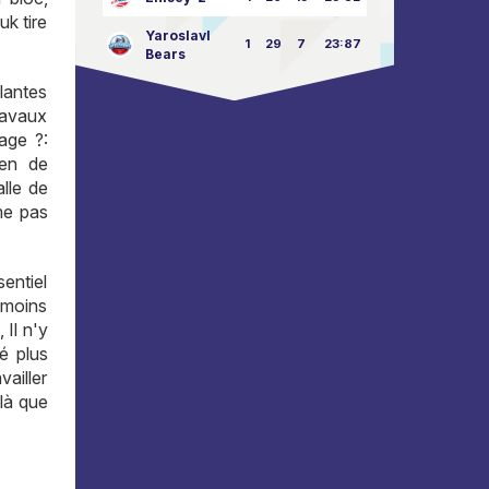
k tire
Yaroslavl
1
29
7
23:87
Bears
llantes
travaux
age ?:
ien de
lle de
me pas
sentiel
u moins
 Il n'y
é plus
ailler
 là que