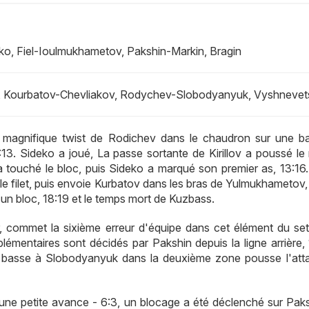
o, Fiel-Ioulmukhametov, Pakshin-Markin, Bragin
v, Kourbatov-Chevliakov, Rodychev-Slobodyanyuk, Vyshnevet
 le magnifique twist de Rodichev dans le chaudron sur une ba
13:13. Sideko a joué, La passe sortante de Kirillov a poussé l
a touché le bloc, puis Sideko a marqué son premier as, 13:16
le filet, puis envoie Kurbatov dans les bras de Yulmukhametov,
 un bloc, 18:19 et le temps mort de Kuzbass.
r, commet la sixième erreur d'équipe dans cet élément du set
émentaires sont décidés par Pakshin depuis la ligne arrière, 
e basse à Slobodyanyuk dans la deuxième zone pousse l'att
ne petite avance - 6:3, un blocage a été déclenché sur Paks