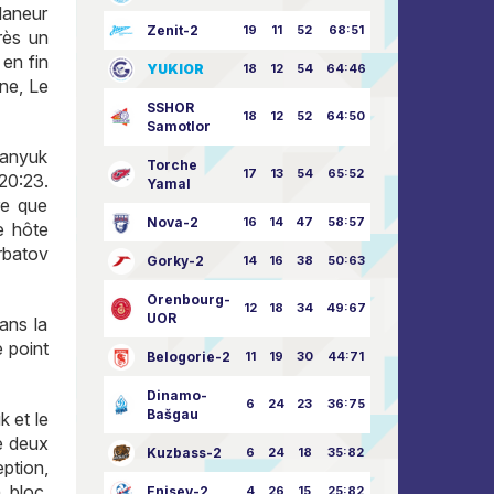
laneur
Zenit-2
19
11
52
68:51
rès un
en fin
YUKIOR
18
12
54
64:46
one, Le
SSHOR
18
12
52
64:50
Samotlor
yanyuk
Torche
17
13
54
65:52
20:23.
Yamal
re que
Nova-2
16
14
47
58:57
e hôte
rbatov
Gorky-2
14
16
38
50:63
Orenbourg-
12
18
34
49:67
UOR
ans la
e point
Belogorie-2
11
19
30
44:71
Dinamo-
6
24
23
36:75
Bašgau
k et le
e deux
Kuzbass-2
6
24
18
35:82
eption,
 bloc,
Enisey-2
4
26
15
25:82