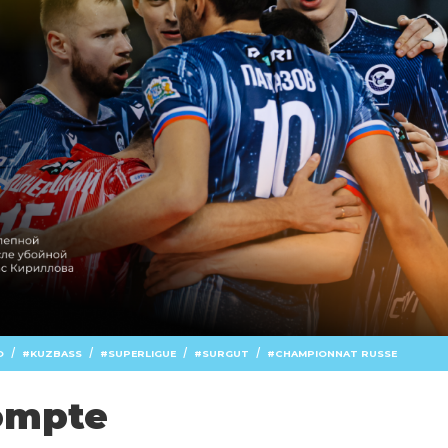
/
/
/
/
O
KUZBASS
SUPERLIGUE
SURGUT
CHAMPIONNAT RUSSE
ompte