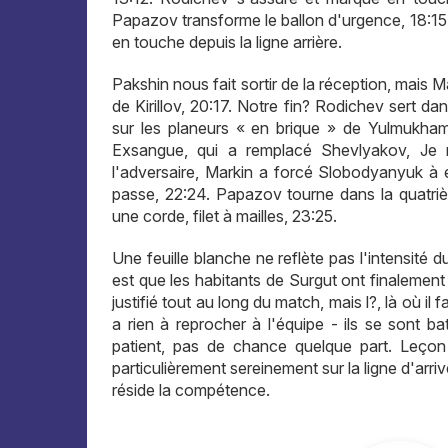
Papazov transforme le ballon d'urgence, 18:15
en touche depuis la ligne arrière.
Pakshin nous fait sortir de la réception, mais 
de Kirillov, 20:17. Notre fin? Rodichev sert dan
sur les planeurs « en brique » de Yulmukham
Exsangue, qui a remplacé Shevlyakov, Je n
l'adversaire, Markin a forcé Slobodyanyuk à 
passe, 22:24. Papazov tourne dans la quatr
une corde, filet à mailles, 23:25.
Une feuille blanche ne reflète pas l'intensité d
est que les habitants de Surgut ont finalement
justifié tout au long du match, mais l?, là où il
a rien à reprocher à l'équipe - ils se sont ba
patient, pas de chance quelque part. Leçon d
particulièrement sereinement sur la ligne d'arriv
réside la compétence.