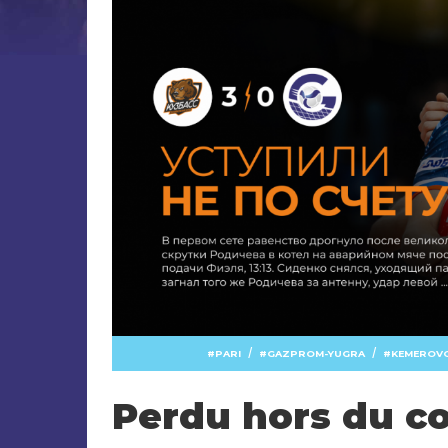
/
/
PARI
GAZPROM-YUGRA
KEMEROV
Perdu hors du c