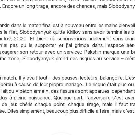
. Encore un long tirage, encore des chances, mais Slobodyanyu
Markin dans le match final est à nouveau entre les mains bienvei
s le filet, Slobodyanyuk quitte Kirillov sans avoir terminé les 
etov, 20:20. Eh bien, où serions-nous finalement sans mari
'ai pas pu le supporter et j'ai grimpé dans l'espace aér
exagérer son retour avec un service.: Pakshin marque une ba
ième zone, Slobodyanyuk prend des risques au service – mê
u match. Il y avait tout - des pauses, lecteurs, balançoire. L'es
 perdu à cause de leur propre mariage.. Le risque était plus o
 fallait du « béton armé », des fissures sont apparues. cependant,
ttus à pleine puissance. Quelque part, l'adversaire s'est avér
e jeu: chéris chaque point, chaque tirage, mais il faut trav
ée. Dites simplement, beaucoup plus difficile à faire, mais c'est