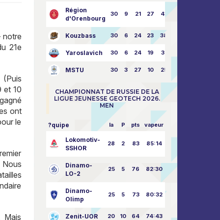
Région
30
9
21
27
43:73
d'Orenbourg
 notre
Kouzbass
30
6
24
23
38:76
du 21e
Yaroslavich
30
6
24
19
31:80
MSTU
30
3
27
10
25:87
 (Puis
 et 10
CHAMPIONNAT DE RUSSIE DE LA
LIGUE JEUNESSE GEOTECH 2026.
 gagné
MEN
es ont
pour le
?quipe
la
P
pts
vapeur
Lokomotiv-
28
2
83
85:14
SSHOR
remier
t. Nous
Dinamo-
25
5
76
82:30
LO-2
ailles
ndaire
Dinamo-
25
5
73
80:32
Olimp
. Mais
Zenit-UOR
20
10
64
74:43