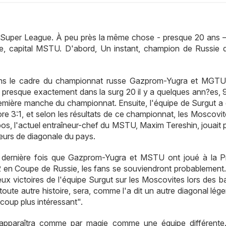
Super League. À peu près la même chose - presque 20 ans –
ue, capital MSTU. D'abord, Un instant, champion de Russie 
 dans le cadre du championnat russe Gazprom-Yugra et MGTU
presque exactement dans la surg 20 il y a quelques ann?es, 9
emière manche du championnat. Ensuite, l'équipe de Surgut a
re 3:1, et selon les résultats de ce championnat, les Moscovit
pos, l'actuel entraîneur-chef du MSTU, Maxim Tereshin, jouait 
ueurs de diagonale du pays.
t, la dernière fois que Gazprom-Yugra et MSTU ont joué à la P
c 0:2 en Coupe de Russie, les fans se souviendront probablemen
x victoires de l'équipe Surgut sur les Moscovites lors des bat
ute autre histoire, sera, comme l'a dit un autre diagonal lége
coup plus intéressant".
apparaîtra comme par magie comme une équipe différente