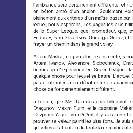
l'ambiance sera certainement différente, et n
en béton armé d'un ancien. Seulement voic
pleinement aux critères d'un maître passé par l
lequel, nous espérons, Les pages les plus bri
de la Super League. que, prometteur, que, av
Fedorov, Ivan Skvortsov, Gueorgui Serov, et Dmi
frayer un chemin dans le grand volley.
Artem Masko, un peu plus expérimenté, viendra 
Artem Ivanov, Alexandre Slobodianuk, Dmitr
beaucoup d’expérience en Super League.. la c
quelque chose pour lequel se battre. L'actuel
pas confrontés à un débat entre un académic
chose de fondamentalement différent.
a fortiori, que MSTU a des gars tellement 
Dragunov, Maxim Purin, et le capitaine Maka
Gazprom-Yugra. en g?n?ral, il y aura une ba
prouver sa valeur parmi les plus forts. Je sui
qui attirera l'attention de toute la communauté 