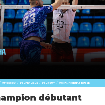
/
/
/
/
MOSCOU
SUPERLIGUE
SURGUT
CHAMPIONNAT RUSSE
hampion débutant