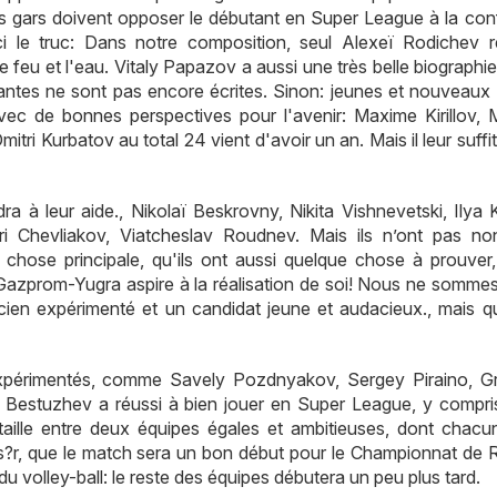
os gars doivent opposer le débutant en Super League à la con
i le truc: Dans notre composition, seul Alexeï Rodichev 
e feu et l'eau. Vitaly Papazov a aussi une très belle biographi
llantes ne sont pas encore écrites. Sinon: jeunes et nouveaux
ec de bonnes perspectives pour l'avenir: Maxime Kirillov, M
tri Kurbatov au total 24 vient d'avoir un an. Mais il leur suffi
à leur aide., Nikolaï Beskrovny, Nikita Vishnevetski, Ilya Kir
i Chevliakov, Viatcheslav Roudnev. Mais ils n’ont pas no
hose principale, qu'ils ont aussi quelque chose à prouver, 
 Gazprom-Yugra aspire à la réalisation de soi! Nous ne somme
ien expérimenté et un candidat jeune et audacieux., mais q
expérimentés, comme Savely Pozdnyakov, Sergey Piraino, G
r Bestuzhev a réussi à bien jouer en Super League, y compri
taille entre deux équipes égales et ambitieuses, dont chacu
s s?r, que le match sera un bon début pour le Championnat de R
du volley-ball: le reste des équipes débutera un peu plus tard.