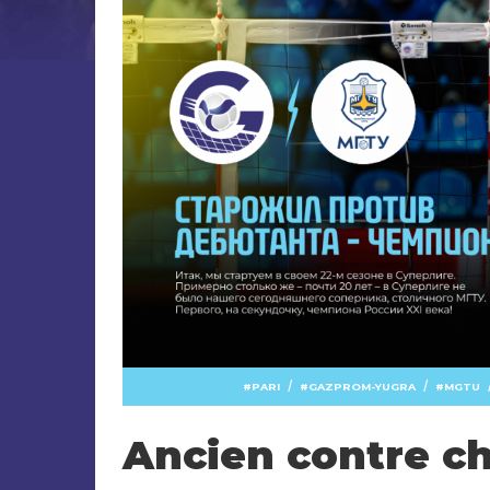
/
/
PARI
GAZPROM-YUGRA
MGTU
Ancien contre c