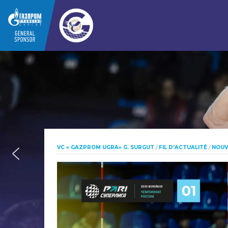
VC « GAZPROM UGRA» G. SURGUT
/
FIL D'ACTUALITÉ
/
NOUV