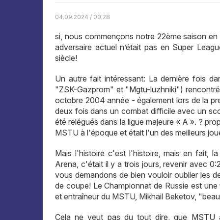
04.09.2024 / 00:28
si, nous commençons notre 22ème saison en 
adversaire actuel n’était pas en Super Leag
siècle!
Un autre fait intéressant: La dernière fois
"ZSK-Gazprom" et "Mgtu-luzhniki") rencontré 
octobre 2004 année - également lors de la pr
deux fois dans un combat difficile avec un sco
été relégués dans la ligue majeure « A ». ? pro
MSTU à l'époque et était l'un des meilleurs jo
Mais l'histoire c'est l'histoire, mais en fai
Arena, c'était il y a trois jours, revenir ave
vous demandons de bien vouloir oublier les deu
de coupe! Le Championnat de Russie est une to
et entraîneur du MSTU, Mikhail Beketov, "beau
Cela ne veut pas du tout dire, que MSTU 