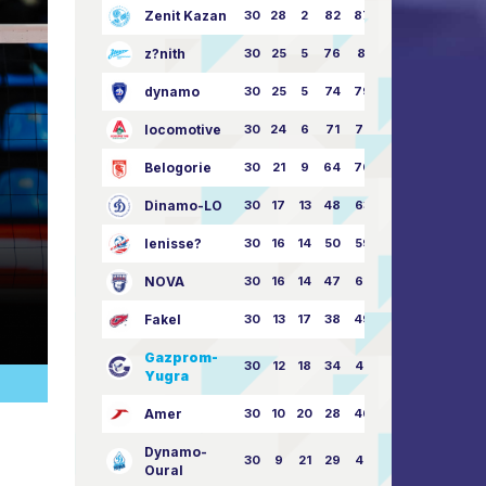
Zenit Kazan
30
28
2
82
87:24
z?nith
30
25
5
76
81:21
dynamo
30
25
5
74
79:26
locomotive
30
24
6
71
77:33
Belogorie
30
21
9
64
70:40
Dinamo-LO
30
17
13
48
63:57
Ienisse?
30
16
14
50
59:53
NOVA
30
16
14
47
62:58
Fakel
30
13
17
38
49:62
Gazprom-
30
12
18
34
45:63
Yugra
Amer
30
10
20
28
46:73
Dynamo-
30
9
21
29
41:70
Oural