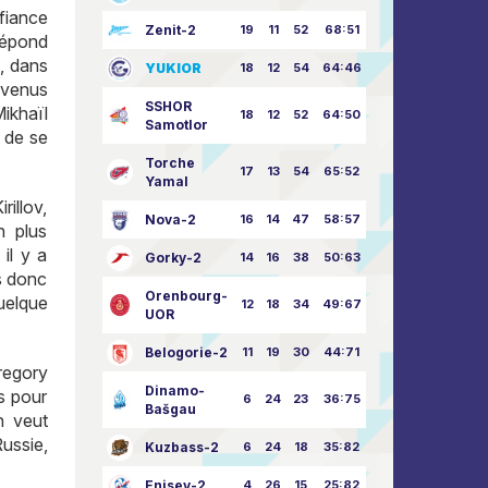
fiance
Zenit-2
19
11
52
68:51
répond
e, dans
YUKIOR
18
12
54
64:46
 venus
SSHOR
ikhaïl
18
12
52
64:50
Samotlor
t de se
Torche
17
13
54
65:52
Yamal
illov,
Nova-2
16
14
47
58:57
n plus
il y a
Gorky-2
14
16
38
50:63
s donc
Orenbourg-
uelque
12
18
34
49:67
UOR
Belogorie-2
11
19
30
44:71
regory
Dinamo-
s pour
6
24
23
36:75
Bašgau
n veut
ussie,
Kuzbass-2
6
24
18
35:82
Enisey-2
4
26
15
25:82