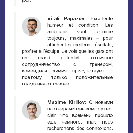
jour.
Vitali Papazov:
Excellente
humeur et condition, Les
ambitions sont, comme
toujours, maximales – pour
afficher les meilleurs résultats,
profiter à l'équipe. Je vois que les gars ont
un grand potentiel,
отличное
сотрудничество с тренером
,
командная химия присутствует –
поэтому только положительные
ожидания от сезона
.
Maxime Kirillov:
С новыми
партнерами мне комфортно
.
clair,
что времени прошло
еще немного
, mais nous
recherchons des connexions.