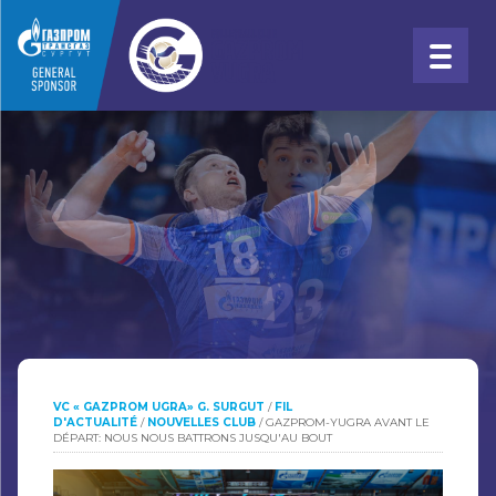
VC « GAZPROM UGRA» G. SURGUT
/
FIL
D'ACTUALITÉ
/
NOUVELLES CLUB
/
GAZPROM-YUGRA AVANT LE
DÉPART: NOUS NOUS BATTRONS JUSQU'AU BOUT