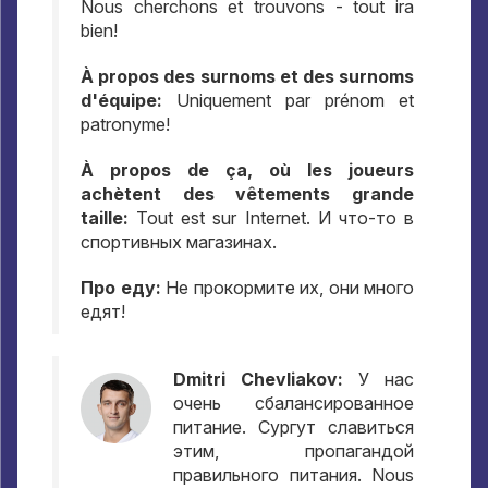
Nous cherchons et trouvons - tout ira
bien!
À propos des surnoms et des surnoms
d'équipe:
Uniquement par prénom et
patronyme!
À propos de ça, où les joueurs
achètent des vêtements grande
taille:
Tout est sur Internet.
И что-то в
спортивных магазинах
.
Про еду
:
Не прокормите их
,
они много
едят
!
Dmitri Chevliakov:
У нас
очень сбалансированное
питание
.
Сургут славиться
этим
,
пропагандой
правильного питания
. Nous