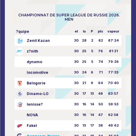
CHAMPIONNAT DE SUPER LEAGUE DE RUSSIE 2026.
MEN
?quipe
et
la
P
pts
vapeur
Zenit Kazan
30
28
2
82
87:24
z?nith
30
25
5
76
81:21
dynamo
30
25
5
74
79:26
locomotive
30
24
6
71
77:33
Belogorie
30
21
9
64
70:40
Dinamo-LO
30
17
13
48
63:57
Ienisse?
30
16
14
50
59:53
NOVA
30
16
14
47
62:58
Fakel
30
13
17
38
49:62
30
12
18
34
45:63