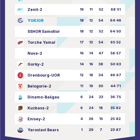
Zenit-2
19
11
52
68:51
YUKIOR
18
12
54
64:46
SSHOR Samotlor
18
12
52
64:50
Torche Yamal
17
13
54
65:52
Nova-2
16
14
47
58:57
Gorky-2
14
16
38
50:63
Orenbourg-UOR
12
18
34
49:67
Belogorie-2
11
19
30
44:71
Dinamo-Bašgau
6
24
23
36:75
Kuzbass-2
6
24
18
35:82
Enisey-2
4
26
15
25:82
Yaroslavl Bears
1
29
7
23:87