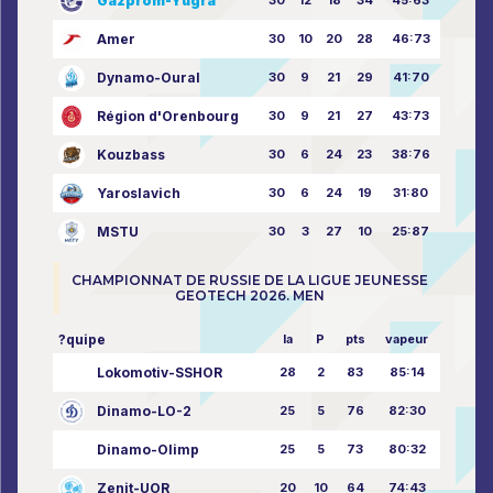
Gazprom-Yugra
Amer
30
10
20
28
46:73
Dynamo-Oural
30
9
21
29
41:70
Région d'Orenbourg
30
9
21
27
43:73
Kouzbass
30
6
24
23
38:76
Yaroslavich
30
6
24
19
31:80
MSTU
30
3
27
10
25:87
CHAMPIONNAT DE RUSSIE DE LA LIGUE JEUNESSE
GEOTECH 2026. MEN
?quipe
la
P
pts
vapeur
Lokomotiv-SSHOR
28
2
83
85:14
Dinamo-LO-2
25
5
76
82:30
Dinamo-Olimp
25
5
73
80:32
Zenit-UOR
20
10
64
74:43