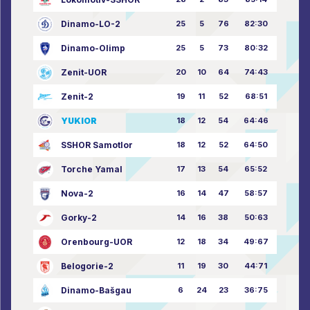
Dinamo-LO-2
25
5
76
82:30
Dinamo-Olimp
25
5
73
80:32
Zenit-UOR
20
10
64
74:43
Zenit-2
19
11
52
68:51
YUKIOR
18
12
54
64:46
SSHOR Samotlor
18
12
52
64:50
Torche Yamal
17
13
54
65:52
Nova-2
16
14
47
58:57
Gorky-2
14
16
38
50:63
Orenbourg-UOR
12
18
34
49:67
Belogorie-2
11
19
30
44:71
Dinamo-Bašgau
6
24
23
36:75