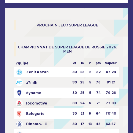
PROCHAIN JEU / SUPER LEAGUE
CHAMPIONNAT DE SUPER LEAGUE DE RUSSIE 2026.
MEN
?quipe
et
la
P
pts
vapeur
Zenit Kazan
30
28
2
82
87:24
z?nith
30
25
5
76
81:21
dynamo
30
25
5
74
79:26
locomotive
30
24
6
71
77:33
Belogorie
30
21
9
64
70:40
Dinamo-LO
30
17
13
48
63:57