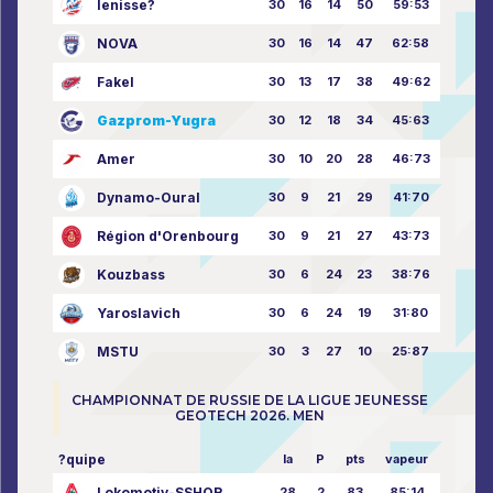
Ienisse?
30
16
14
50
59:53
NOVA
30
16
14
47
62:58
Fakel
30
13
17
38
49:62
Gazprom-Yugra
30
12
18
34
45:63
Amer
30
10
20
28
46:73
Dynamo-Oural
30
9
21
29
41:70
Région d'Orenbourg
30
9
21
27
43:73
Kouzbass
30
6
24
23
38:76
Yaroslavich
30
6
24
19
31:80
MSTU
30
3
27
10
25:87
CHAMPIONNAT DE RUSSIE DE LA LIGUE JEUNESSE
GEOTECH 2026. MEN
?quipe
la
P
pts
vapeur
Lokomotiv-SSHOR
28
2
83
85:14