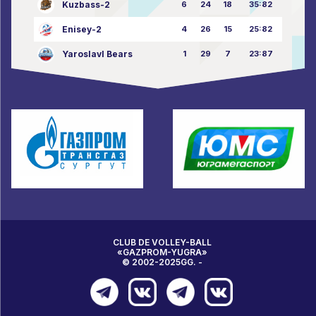
Kuzbass-2
6
24
18
35:82
Enisey-2
4
26
15
25:82
Yaroslavl Bears
1
29
7
23:87
CLUB DE VOLLEY-BALL
«GAZPROM-YUGRA»
© 2002-2025GG. -