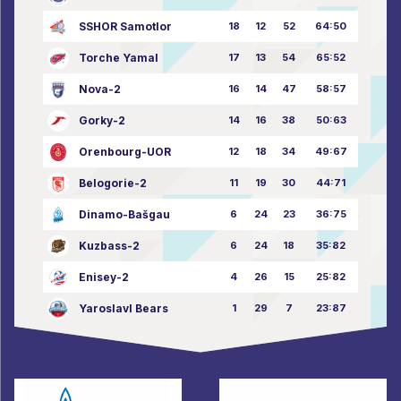
SSHOR Samotlor
18
12
52
64:50
Torche Yamal
17
13
54
65:52
Nova-2
16
14
47
58:57
Gorky-2
14
16
38
50:63
Orenbourg-UOR
12
18
34
49:67
Belogorie-2
11
19
30
44:71
Dinamo-Bašgau
6
24
23
36:75
Kuzbass-2
6
24
18
35:82
Enisey-2
4
26
15
25:82
Yaroslavl Bears
1
29
7
23:87