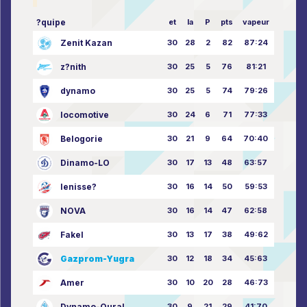
?quipe
et
la
P
pts
vapeur
Zenit Kazan
30
28
2
82
87:24
z?nith
30
25
5
76
81:21
dynamo
30
25
5
74
79:26
locomotive
30
24
6
71
77:33
Belogorie
30
21
9
64
70:40
Dinamo-LO
30
17
13
48
63:57
Ienisse?
30
16
14
50
59:53
NOVA
30
16
14
47
62:58
Fakel
30
13
17
38
49:62
Gazprom-Yugra
30
12
18
34
45:63
Amer
30
10
20
28
46:73
Dynamo-Oural
30
9
21
29
41:70