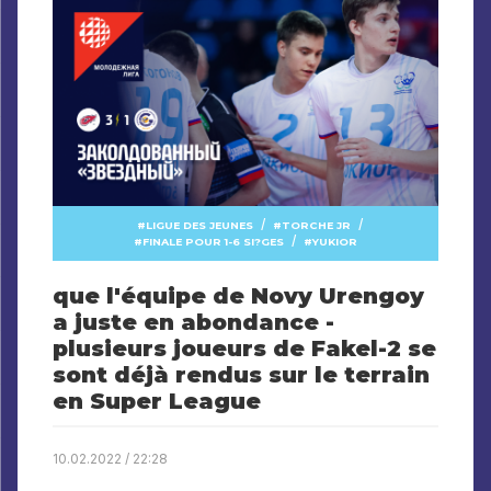
/
/
LIGUE DES JEUNES
TORCHE JR
/
FINALE POUR 1-6 SI?GES
YUKIOR
que l'équipe de Novy Urengoy
a juste en abondance -
plusieurs joueurs de Fakel-2 se
sont déjà rendus sur le terrain
en Super League
10.02.2022 / 22:28