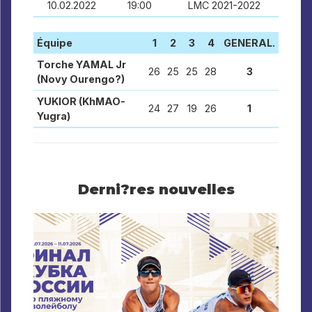
10.02.2022
19:00
LMC 2021-2022
Équipe
1
2
3
4
GENERAL.
Torche YAMAL Jr
26
25
25
28
3
(Novy Ourengo?)
YUKIOR (KhMAO-
24
27
19
26
1
Yugra)
Derni?res nouvelles