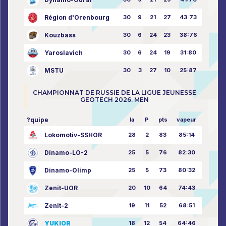
Région d'Orenbourg
30
9
21
27
43:73
Kouzbass
30
6
24
23
38:76
Yaroslavich
30
6
24
19
31:80
MSTU
30
3
27
10
25:87
CHAMPIONNAT DE RUSSIE DE LA LIGUE JEUNESSE
GEOTECH 2026. MEN
?quipe
la
P
pts
vapeur
Lokomotiv-SSHOR
28
2
83
85:14
Dinamo-LO-2
25
5
76
82:30
Dinamo-Olimp
25
5
73
80:32
Zenit-UOR
20
10
64
74:43
Zenit-2
19
11
52
68:51
YUKIOR
18
12
54
64:46