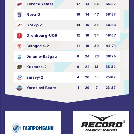
Torche Yamal
17
13
54
65:52
Nova-2
16
14
47
58:57
Gorky-2
14
16
38
50:63
Orenbourg-UOR
12
18
34
49:67
Belogorie-2
11
19
30
44:71
Dinamo-Bašgau
6
24
23
36:75
Kuzbass-2
6
24
18
35:82
Enisey-2
4
26
15
25:82
Yaroslavl Bears
1
29
7
23:87