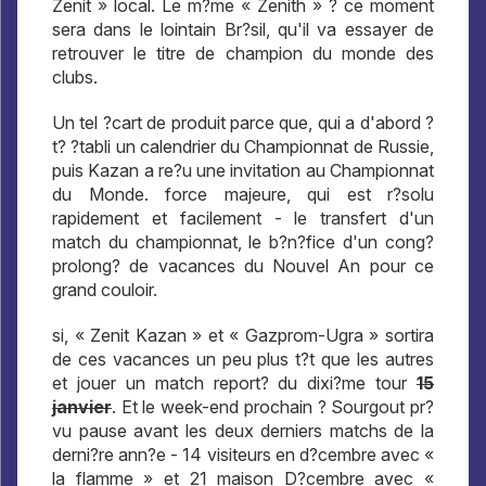
Zenit » local. Le m?me « Zenith » ? ce moment
sera dans le lointain Br?sil, qu'il va essayer de
retrouver le titre de champion du monde des
clubs.
Un tel ?cart de produit parce que, qui a d'abord ?
t? ?tabli un calendrier du Championnat de Russie,
puis Kazan a re?u une invitation au Championnat
du Monde. force majeure, qui est r?solu
rapidement et facilement - le transfert d'un
match du championnat, le b?n?fice d'un cong?
prolong? de vacances du Nouvel An pour ce
grand couloir.
si, « Zenit Kazan » et « Gazprom-Ugra » sortira
de ces vacances un peu plus t?t que les autres
et jouer un match report? du dixi?me tour
15
janvier
. Et le week-end prochain ? Sourgout pr?
vu pause avant les deux derniers matchs de la
derni?re ann?e - 14 visiteurs en d?cembre avec «
la flamme » et 21 maison D?cembre avec «