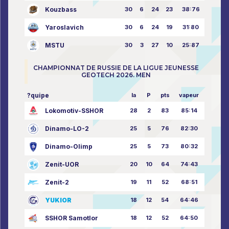
Kouzbass
30
6
24
23
38:76
Yaroslavich
30
6
24
19
31:80
MSTU
30
3
27
10
25:87
CHAMPIONNAT DE RUSSIE DE LA LIGUE JEUNESSE
GEOTECH 2026. MEN
?quipe
la
P
pts
vapeur
Lokomotiv-SSHOR
28
2
83
85:14
Dinamo-LO-2
25
5
76
82:30
Dinamo-Olimp
25
5
73
80:32
Zenit-UOR
20
10
64
74:43
Zenit-2
19
11
52
68:51
YUKIOR
18
12
54
64:46
SSHOR Samotlor
18
12
52
64:50