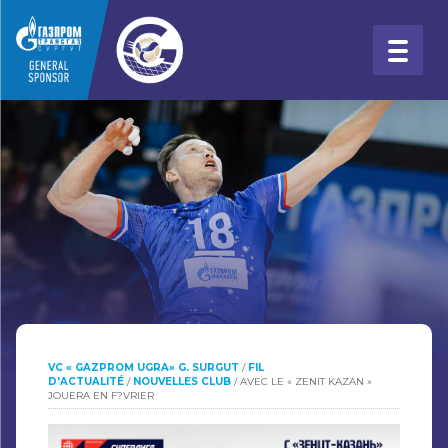
VC « GAZPROM UGRA» G. SURGUT
/
FIL
D'ACTUALITÉ
/
NOUVELLES CLUB
/
AVEC LE « ZENIT KAZAN »
JOUERA EN F?VRIER