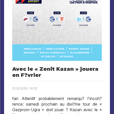
/
/
/
BELGOROD
BELOGORIE
ZENIT KAZAN
/
/
/
KAZAN
NOVY OURENGO?
CALENDRIER
/
TORCHE
CH2020
Avec le « Zenit Kazan » jouera
en F?vrier
01.12.2019 / 14:32
fan Attentif probablement remarqu? l'incoh?
rence: samedi prochain au dixi?me tour de «
Gazprom-Ugra » doit jouer ? Kazan avec le «