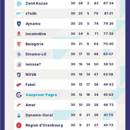
Zenit Kazan
30
28
2
82
87:24
z?nith
30
25
5
76
81:21
dynamo
30
25
5
74
79:26
locomotive
30
24
6
71
77:33
Belogorie
30
21
9
64
70:40
Dinamo-LO
30
17
13
48
63:57
Ienisse?
30
16
14
50
59:53
NOVA
30
16
14
47
62:58
Fakel
30
13
17
38
49:62
Gazprom-Yugra
30
12
18
34
45:63
Amer
30
10
20
28
46:73
Dynamo-Oural
30
9
21
29
41:70
Région d'Orenbourg
30
9
21
27
43:73