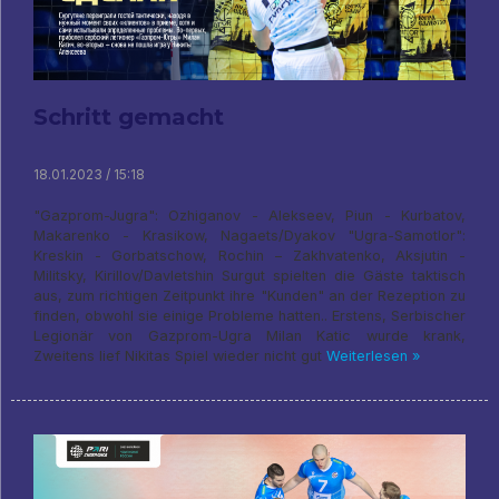
Schritt gemacht
18.01.2023 / 15:18
"Gazprom-Jugra": Ozhiganov - Alekseev, Piun - Kurbatov,
Makarenko - Krasikow, Nagaets/Dyakov "Ugra-Samotlor":
Kreskin - Gorbatschow, Rochin – Zakhvatenko, Aksjutin -
Militsky, Kirillov/Davletshin Surgut spielten die Gäste taktisch
aus, zum richtigen Zeitpunkt ihre "Kunden" an der Rezeption zu
finden, obwohl sie einige Probleme hatten.. Erstens, Serbischer
Legionär von Gazprom-Ugra Milan Katic wurde krank,
Zweitens lief Nikitas Spiel wieder nicht gut
Weiterlesen »