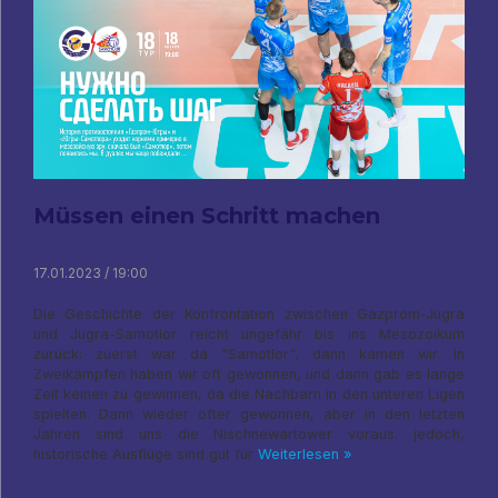
Müssen einen Schritt machen
17.01.2023 / 19:00
Die Geschichte der Konfrontation zwischen Gazprom-Jugra
und Jugra-Samotlor reicht ungefähr bis ins Mesozoikum
zurück: zuerst war da "Samotlor", dann kamen wir. In
Zweikämpfen haben wir oft gewonnen, und dann gab es lange
Zeit keinen zu gewinnen, da die Nachbarn in den unteren Ligen
spielten. Dann wieder öfter gewonnen, aber in den letzten
Jahren sind uns die Nischnewartower voraus. jedoch,
historische Ausflüge sind gut für
Weiterlesen »