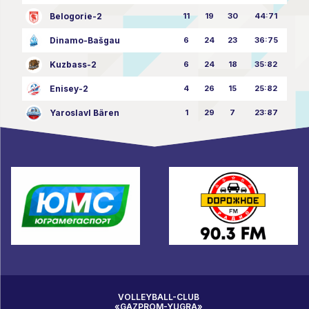
Belogorie-2
11
19
30
44:71
Dinamo-Bašgau
6
24
23
36:75
Kuzbass-2
6
24
18
35:82
Enisey-2
4
26
15
25:82
Yaroslavl Bären
1
29
7
23:87
VOLLEYBALL-CLUB
«GAZPROM-YUGRA»