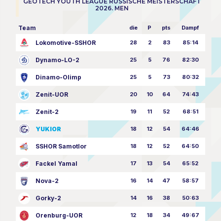
GEOTECH YOUTH LEAGUE RUSSISCHE MEISTERSCHAFT
2026. MEN
Team
die
P
pts
Dampf
Lokomotive-SSHOR
28
2
83
85:14
Dynamo-LO-2
25
5
76
82:30
Dinamo-Olimp
25
5
73
80:32
Zenit-UOR
20
10
64
74:43
Zenit-2
19
11
52
68:51
YUKIOR
18
12
54
64:46
SSHOR Samotlor
18
12
52
64:50
Fackel Yamal
17
13
54
65:52
Nova-2
16
14
47
58:57
Gorky-2
14
16
38
50:63
Orenburg-UOR
12
18
34
49:67