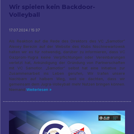
Wir spielen kein Backdoor-
Volleyball
17.07.2024 / 15:37
Als Reaktion auf die Rede des Direktors des VC „Samotlor“
Alexey Berezin auf der Website des Klubs Nischnewartowsk
halten wir es für notwendig, darüber zu informieren, dass VC
Gazprom-Yugra keine Verpflichtungen oder Vereinbarungen
verletzt hat, Ankündigung der Gründung von Partnerschaften
mit VC Samotlor. „Samotlor“ selbst hat eine Initiative zur
Zusammenarbeit ins Leben gerufen, Wir trafen unsere
Nachbarn auf halbem Weg, weil sie dachten, dass wir
gemeinsam dem Jugra-Volleyball mehr Nutzen bringen können.
Niemand
Weiterlesen »