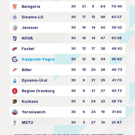
Belogorie
30
21
9
64
70:40
Dinamo-LO
30
17
13
48
63:57
Jenissei
30
16
14
50
59:53
NOVA
30
16
14
47
62:58
Fackel
30
13
17
38
49:62
Gazprom-Yugra
30
12
18
34
45:63
Bitter
30
10
20
28
46:73
Dynamo-Ural
30
9
21
29
41:70
Region Orenburg
30
9
21
27
43:73
Kuzbass
30
6
24
23
38:76
Yaroslawich
30
6
24
19
31:80
MSTU
30
3
27
10
25:87