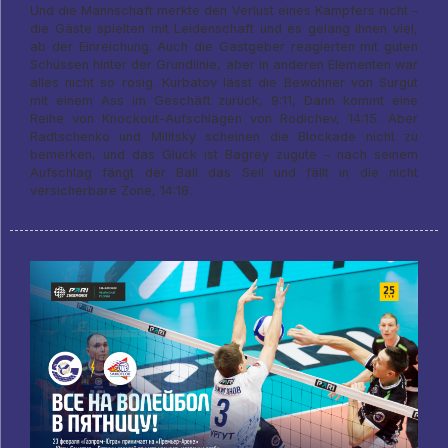
Und die Mannschaft merkte den Verlust eines Kämpfers nicht –
die Gäste spielten mit Leidenschaft und es gelang ihnen viel,
ab der Einreichung. Auch die Gastgeber reagierten mit guten
Schüssen hinter der Grundlinie, aber in anderen Elementen war
alles nicht so rosig. Kurbatov lässt die Bewohner von Surgut
mit einem Ass im Geschäft zurück, 9:11, Dann kommt eine
Reihe von Knockout-Aufschlägen von Rodichev, 14:15. Aber
Radtschenko und Militsky scheinen die Blockade nicht zu
bemerken, und das Glück ist Bagrey zugute – nach seinem
Aufschlag fängt der Ball das Seil und fällt in die nicht
versicherbare Zone, 14:18.