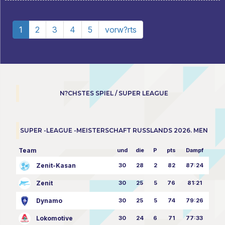
1
2
3
4
5
vorw?rts
N?CHSTES SPIEL / SUPER LEAGUE
SUPER -LEAGUE -MEISTERSCHAFT RUSSLANDS 2026. MEN
Team
und
die
P
pts
Dampf
Zenit-Kasan
30
28
2
82
87:24
Zenit
30
25
5
76
81:21
Dynamo
30
25
5
74
79:26
Lokomotive
30
24
6
71
77:33