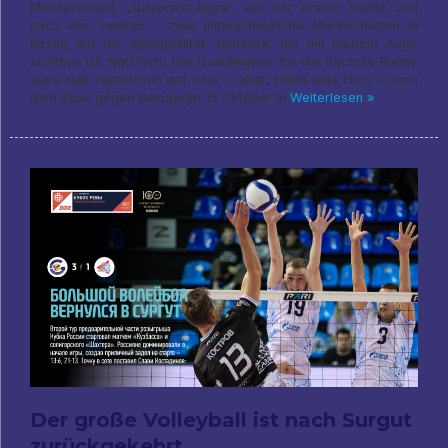
Meisterschaft. „Gazprom-Jugra“ vor der ersten Runde und
nach der zweiten – zwei unterschiedliche Mannschaften in
Bezug auf die Spielqualität, Dynamik, die mit bloßem Auge
sichtbar ist. Nat?rlich, Die Qualifikation für die nächste Runde
wäre das Tüpfelchen auf dem i., aber, Hand aufs Herz – nach
dem Spiel gegen Belogorye 15 Oktober in
Weiterlesen »
Der große Volleyball ist nach Surgut
zurückgekehrt