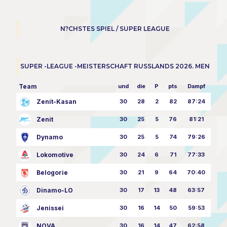
N?CHSTES SPIEL / SUPER LEAGUE
SUPER -LEAGUE -MEISTERSCHAFT RUSSLANDS 2026. MEN
Team
und
die
P
pts
Dampf
Zenit-Kasan
30
28
2
82
87:24
Zenit
30
25
5
76
81:21
Dynamo
30
25
5
74
79:26
Lokomotive
30
24
6
71
77:33
Belogorie
30
21
9
64
70:40
Dinamo-LO
30
17
13
48
63:57
Jenissei
30
16
14
50
59:53
NOVA
30
16
14
47
62:58