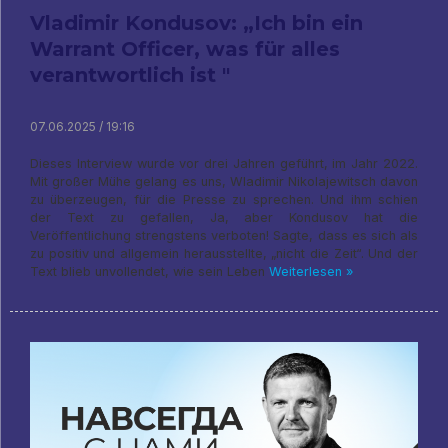
Vladimir Kondusov: „Ich bin ein
Warrant Officer, was für alles
verantwortlich ist "
07.06.2025 / 19:16
Dieses Interview wurde vor drei Jahren geführt, im Jahr 2022.
Mit großer Mühe gelang es uns, Wladimir Nikolajewitsch davon
zu überzeugen, für die Presse zu sprechen. Und ihm schien
der Text zu gefallen, Ja, aber Kondusov hat die
Veröffentlichung strengstens verboten! Sagte, dass es sich als
zu positiv und allgemein herausstellte, „nicht die Zeit“. Und der
Text blieb unvollendet, wie sein Leben
Weiterlesen »