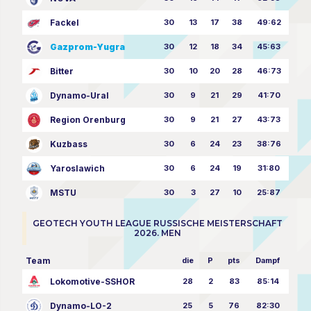
Fackel
30
13
17
38
49:62
Gazprom-Yugra
30
12
18
34
45:63
Bitter
30
10
20
28
46:73
Dynamo-Ural
30
9
21
29
41:70
Region Orenburg
30
9
21
27
43:73
Kuzbass
30
6
24
23
38:76
Yaroslawich
30
6
24
19
31:80
MSTU
30
3
27
10
25:87
GEOTECH YOUTH LEAGUE RUSSISCHE MEISTERSCHAFT
2026. MEN
Team
die
P
pts
Dampf
Lokomotive-SSHOR
28
2
83
85:14
Dynamo-LO-2
25
5
76
82:30