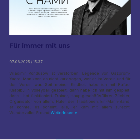
Für immer mit uns
07.06.2025 / 15:37
Wladimir Kondusow ist verstorben, Legende von Gazprom-
Yugra. Man kann es nicht kurz sagen, wer er im Verein und für
den Verein war. Seit meiner Kindheit habe ich mit Rafael
Khabibullin Volleyball gespielt, dann habe ich mit ihm gespielt,
dann - hat funktioniert. Trainer, Hauptgeschäftsführer, Züchter,
Organisator von allem, Hüter der Traditionen. Ein-Mann-Band,
er konnte, es scheint, alle, er kam mit allem zurecht.
Wundervoller Freund
Weiterlesen »