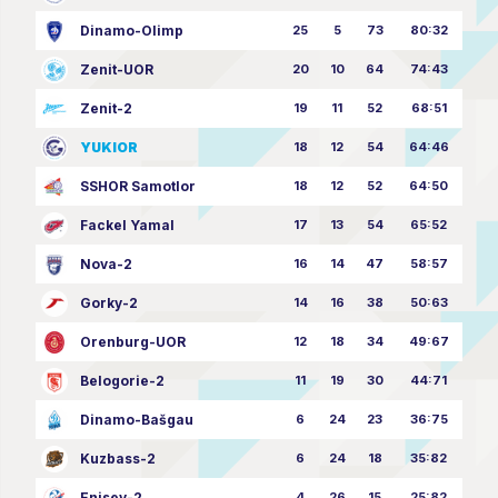
Dinamo-Olimp
25
5
73
80:32
Zenit-UOR
20
10
64
74:43
Zenit-2
19
11
52
68:51
YUKIOR
18
12
54
64:46
SSHOR Samotlor
18
12
52
64:50
Fackel Yamal
17
13
54
65:52
Nova-2
16
14
47
58:57
Gorky-2
14
16
38
50:63
Orenburg-UOR
12
18
34
49:67
Belogorie-2
11
19
30
44:71
Dinamo-Bašgau
6
24
23
36:75
Kuzbass-2
6
24
18
35:82
Enisey-2
4
26
15
25:82