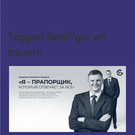
Tagged Beitr?ge: wir
trauern