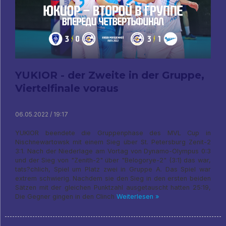
YUKIOR - der Zweite in der Gruppe,
Viertelfinale voraus
06.05.2022 / 19:17
YUKIOR beendete die Gruppenphase des MVL Cup in
Nischnewartowsk mit einem Sieg über St. Petersburg Zenit-2
3:1. Nach der Niederlage am Vortag von Dynamo-Olympus 0:3
und der Sieg von "Zenith-2" über "Belogorye-2" (3:1) das war,
tats?chlich, Spiel um Platz zwei in Gruppe A. Das Spiel war
extrem schwierig. Nachdem sie den Sieg in den ersten beiden
Sätzen mit der gleichen Punktzahl ausgetauscht hatten 25:19,
Die Gegner gingen in den Clinch
Weiterlesen »