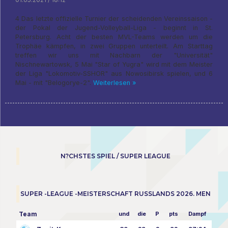
4 Das letzte offizielle Turnier der scheidenden Vereinssaison -
der Pokal der Jugend-Volleyball-Liga - beginnt in St.
Petersburg. Acht der besten MVL-Teams werden um die
Trophäe kämpfen, in zwei Gruppen unterteilt. Am Starttag
treffen wir uns mit Nachbarn der "Universität"
Nischnewartowsk, 5 Mai "Star of Yugra" wird mit dem Meister
der Liga "Lokomotiv-SSHOR" aus Nowosibirsk spielen, und 6
Mai - mit "Belogorye-2".
Weiterlesen »
N?CHSTES SPIEL / SUPER LEAGUE
SUPER -LEAGUE -MEISTERSCHAFT RUSSLANDS 2026. MEN
Team
und
die
P
pts
Dampf