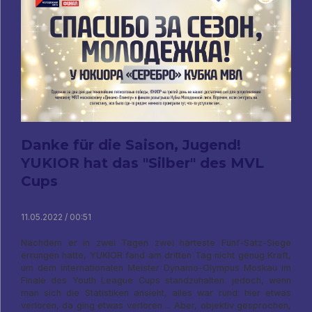
Danke für die Saison, Jugend!
YUKIOR hat das "Silber" des MVL
Cups
11.05.2022 / 00:51
Nachdem er in zwei Tagen zwei härteste Fünf-Satz-Siege
errungen hatte, YUKIOR fand am dritten Tag nicht genug Kraft,
um dem internationalen Meister Dynamo-Olympus Moskau im
Finale des Youth League Cups standzuhalten. jedoch, wenn
man sich die Statistiken ansieht, alles war rund: hier etwas
verloren, da ging etwas verloren ... Aber, objektiv gesprochen,