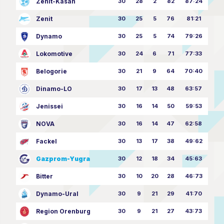
Zenit-Kasan
30
28
2
82
87:24
Zenit
30
25
5
76
81:21
Dynamo
30
25
5
74
79:26
Lokomotive
30
24
6
71
77:33
Belogorie
30
21
9
64
70:40
Dinamo-LO
30
17
13
48
63:57
Jenissei
30
16
14
50
59:53
NOVA
30
16
14
47
62:58
Fackel
30
13
17
38
49:62
Gazprom-Yugra
30
12
18
34
45:63
Bitter
30
10
20
28
46:73
Dynamo-Ural
30
9
21
29
41:70
Region Orenburg
30
9
21
27
43:73