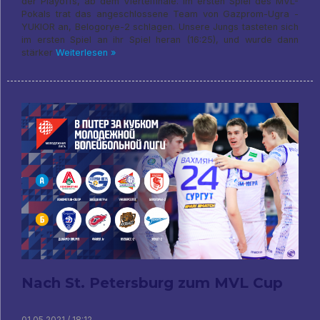
der Playoffs, ab dem Viertelfinale. Im ersten Spiel des MVL-
Pokals trat das angeschlossene Team von Gazprom-Ugra -
YUKIOR an, Belogorye-2 schlagen. Unsere Jungs tasteten sich
im ersten Spiel an ihr Spiel heran (16:25), und wurde dann
stärker
Weiterlesen »
Nach St. Petersburg zum MVL Cup
01.05.2021 / 18:12