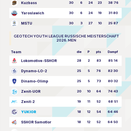
Kuzbass
30
6
24
23
38:76
Yaroslawich
30
6
24
19
31:80
MSTU
30
3
27
10
25:87
GEOTECH YOUTH LEAGUE RUSSISCHE MEISTERSCHAFT
2026. MEN
Team
die
P
pts
Dampf
Lokomotive-SSHOR
28
2
83
85:14
Dynamo-LO-2
25
5
76
82:30
Dinamo-Olimp
25
5
73
80:32
Zenit-UOR
20
10
64
74:43
Zenit-2
19
11
52
68:51
YUKIOR
18
12
54
64:46
SSHOR Samotlor
18
12
52
64:50