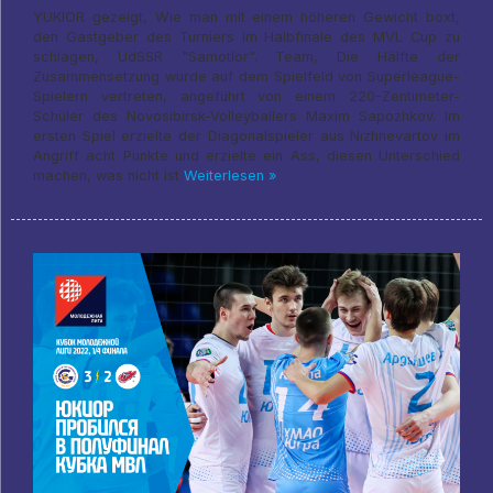
YUKIOR gezeigt, Wie man mit einem höheren Gewicht boxt,
den Gastgeber des Turniers im Halbfinale des MVL Cup zu
schlagen, UdSSR "Samotlor". Team, Die Hälfte der
Zusammensetzung wurde auf dem Spielfeld von Superleague-
Spielern vertreten, angeführt von einem 220-Zentimeter-
Schüler des Novosibirsk-Volleyballers Maxim Sapozhkov. Im
ersten Spiel erzielte der Diagonalspieler aus Nizhnevartov im
Angriff acht Punkte und erzielte ein Ass, diesen Unterschied
machen, was nicht ist
Weiterlesen »