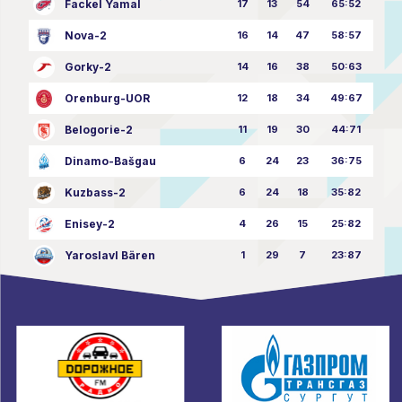
Fackel Yamal
17
13
54
65:52
Nova-2
16
14
47
58:57
Gorky-2
14
16
38
50:63
Orenburg-UOR
12
18
34
49:67
Belogorie-2
11
19
30
44:71
Dinamo-Bašgau
6
24
23
36:75
Kuzbass-2
6
24
18
35:82
Enisey-2
4
26
15
25:82
Yaroslavl Bären
1
29
7
23:87