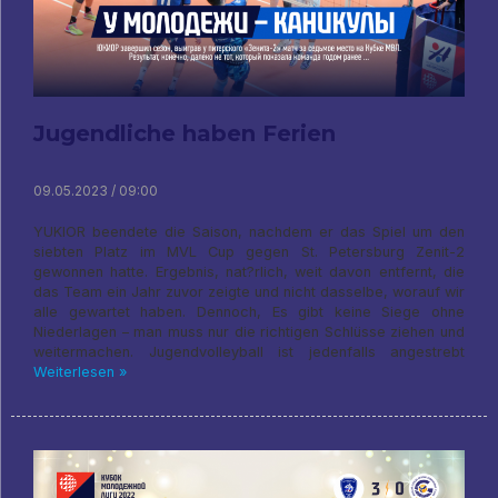
Jugendliche haben Ferien
09.05.2023 / 09:00
YUKIOR beendete die Saison, nachdem er das Spiel um den
siebten Platz im MVL Cup gegen St. Petersburg Zenit-2
gewonnen hatte. Ergebnis, nat?rlich, weit davon entfernt, die
das Team ein Jahr zuvor zeigte und nicht dasselbe, worauf wir
alle gewartet haben. Dennoch, Es gibt keine Siege ohne
Niederlagen – man muss nur die richtigen Schlüsse ziehen und
weitermachen. Jugendvolleyball ist jedenfalls angestrebt
Weiterlesen »