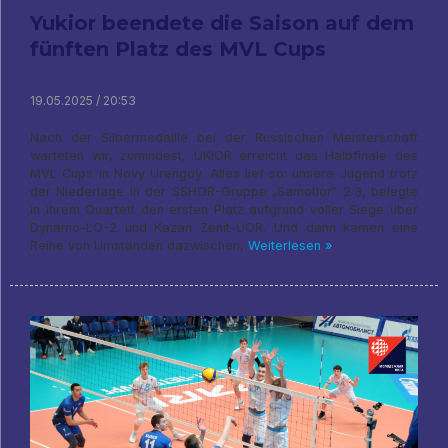
Yukior beendete die Saison auf dem
fünften Platz des MVL Cups
19.05.2025 / 20:53
Nach der Silbermedaille bei der Russischen Meisterschaft
warteten wir, zumindest, UKIOR erreicht das Halbfinale des
MVL Cups in Novy Urengoy. Alles lief so: unsere Jugend trotz
der Niederlage in der SSHOR-Gruppe „Samotlor“ 2:3, belegte
in ihrem Quartett den ersten Platz aufgrund voller Siege über
Dynamo-LO-2 und Kazan Zenit-UOR. Und dann kamen eine
Reihe von Umständen dazwischen,
Weiterlesen »