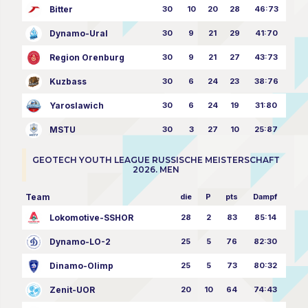
Bitter
30
10
20
28
46:73
Dynamo-Ural
30
9
21
29
41:70
Region Orenburg
30
9
21
27
43:73
Kuzbass
30
6
24
23
38:76
Yaroslawich
30
6
24
19
31:80
MSTU
30
3
27
10
25:87
GEOTECH YOUTH LEAGUE RUSSISCHE MEISTERSCHAFT
2026. MEN
Team
die
P
pts
Dampf
Lokomotive-SSHOR
28
2
83
85:14
Dynamo-LO-2
25
5
76
82:30
Dinamo-Olimp
25
5
73
80:32
Zenit-UOR
20
10
64
74:43