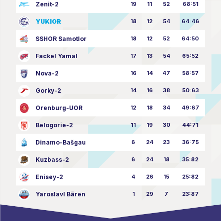
Zenit-2
19
11
52
68:51
YUKIOR
18
12
54
64:46
SSHOR Samotlor
18
12
52
64:50
Fackel Yamal
17
13
54
65:52
Nova-2
16
14
47
58:57
Gorky-2
14
16
38
50:63
Orenburg-UOR
12
18
34
49:67
Belogorie-2
11
19
30
44:71
Dinamo-Bašgau
6
24
23
36:75
Kuzbass-2
6
24
18
35:82
Enisey-2
4
26
15
25:82
Yaroslavl Bären
1
29
7
23:87