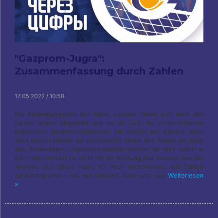
"Gazprom-Jugra":
Zusammenfassung durch Zahlen
17.05.2022 / 10:58
Die Austragungsorte der Super League haben sich nach der
Saison etwas abgekühlt und es ist Zeit, die versprochenen
Ergebnisse zusammenzufassen. Ich möchte nur warnen, dass
alles Geschriebene die persönliche Vision des Autors ist, nicht
das Trainerteam, Unprofessionalität nehmen wir also sofort in
Kauf und nehmen sie nicht für die Meinung des Vereins. Bei der
Analyse des Spiels habe ich mich entschieden, auf Zahlen
zurückzugreifen - sie, wie bekannt, kann sehr sein
Weiterlesen
»