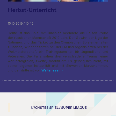
Herbst-Unterricht
15.10.2019 / 10:45
Heute ist das Spiel mit Tunesien beendete die Saison Probe
der russischen Mannschaft 2019 Jahr. Der Gewinn der Liga der
Nationen, und das Ticket zu den Olympischen Spielen erhalten
zu haben, Wir scheiterten bei der EM und organisierten bei der
Weltmeisterschaft ein Trainingsseminar für Jugendliche und
Veteranen. Die Fans sahen drei verschiedene Teams: einer
war erfolgreich, zweite, modifiziert, Es gelang ihm nicht, mit
seiner eigenen Instabilität und mit Slowenien klarzukommen,
und der dritte ist voll
Weiterlesen »
N?CHSTES SPIEL / SUPER LEAGUE