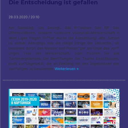
Die Entscheidung ist gefallen
28.03.2020 / 20:10
Am Samstag, das besagt, das Pr?sidium des IEF das
Offensichtliche, stoppen russische Volleyball-Meisterschaft in
allen Ligen tragen (Fr?her wurde die Aussetzung). alle, Saison
ist vorbei. Allerdings war die Haupt Intrige die Tatsache,, ob
bestimmt durch den Meister und Preistr?ger am Ende des vorl?
ufigen Teils der Meisterschaft, oder l?schen Sie alle
Turnierergebnisse. Die Bem?hungen der Teams beschlossen,
nicht zur?ckgesetzt, die im Einklang mit den Ergebnissen der
vorl?ufigen zu bestimmen
Weiterlesen »