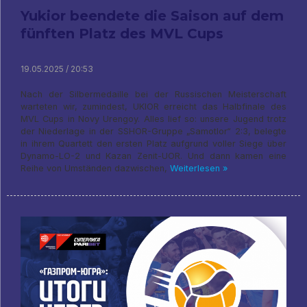
Yukior beendete die Saison auf dem
fünften Platz des MVL Cups
19.05.2025 / 20:53
Nach der Silbermedaille bei der Russischen Meisterschaft
warteten wir, zumindest, UKIOR erreicht das Halbfinale des
MVL Cups in Novy Urengoy. Alles lief so: unsere Jugend trotz
der Niederlage in der SSHOR-Gruppe „Samotlor“ 2:3, belegte
in ihrem Quartett den ersten Platz aufgrund voller Siege über
Dynamo-LO-2 und Kazan Zenit-UOR. Und dann kamen eine
Reihe von Umständen dazwischen,
Weiterlesen »