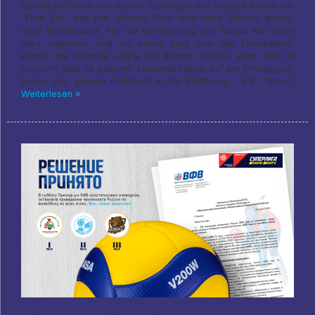
Bereits am Ende des vierten Spieltages der zweiten Runde der
"Final Six" war klar, Dieses Gold wird nach Sibirien gehen,
nach Nowosibirsk. Für die Bevölkerung von Surgut war noch
alles ungewiss, und mit einem Sieg über die Eisenbahner
konnte die Swesda Jugra auf Bronze hoffen, aber das ist
passiert, Was ist passiert. Lokomotiv blieb auf der Erfolgsspur.
Erstes Set, gleiche Punktzahl in der Eröffnung - 5:5, "Stern"
Weiterlesen »