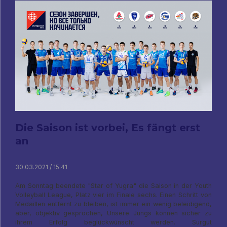
Die Saison ist vorbei, Es fängt erst
an
30.03.2021 / 15:41
Am Sonntag beendete "Star of Yugra" die Saison in der Youth
Volleyball League, Platz vier im Finale sechs. Einen Schritt von
Medaillen entfernt zu bleiben, ist immer ein wenig beleidigend,
aber, objektiv gesprochen, Unsere Jungs können sicher zu
ihrem Erfolg beglückwünscht werden. Surgut