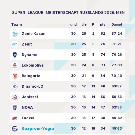
SUPER -LEAGUE -MEISTERSCHAFT RUSSLANDS 2026. MEN
Team
und
die
P
pts
Dampf
Zenit-Kasan
30
28
2
82
87:24
Zenit
30
25
5
76
81:21
Dynamo
30
25
5
74
79:26
Lokomotive
30
24
6
71
77:33
Belogorie
30
21
9
64
70:40
Dinamo-LO
30
17
13
48
63:57
Jenissei
30
16
14
50
59:53
NOVA
30
16
14
47
62:58
Fackel
30
13
17
38
49:62
Gazprom-Yugra
30
12
18
34
45:63