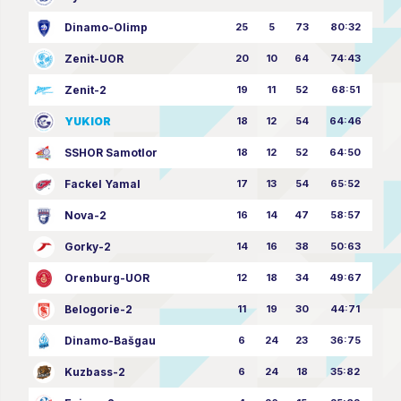
Dinamo-Olimp
25
5
73
80:32
Zenit-UOR
20
10
64
74:43
Zenit-2
19
11
52
68:51
YUKIOR
18
12
54
64:46
SSHOR Samotlor
18
12
52
64:50
Fackel Yamal
17
13
54
65:52
Nova-2
16
14
47
58:57
Gorky-2
14
16
38
50:63
Orenburg-UOR
12
18
34
49:67
Belogorie-2
11
19
30
44:71
Dinamo-Bašgau
6
24
23
36:75
Kuzbass-2
6
24
18
35:82