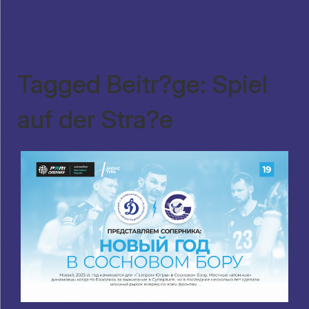
Tagged Beitr?ge: Spiel
auf der Stra?e