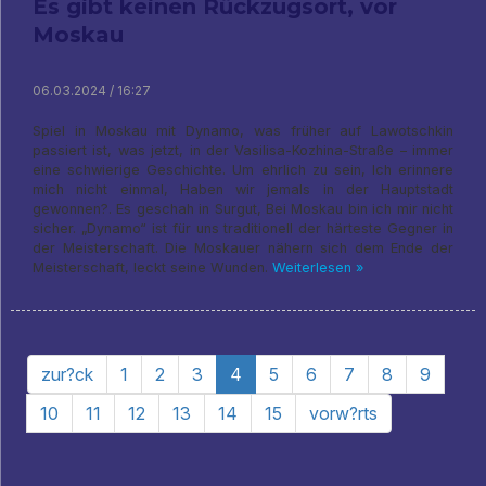
Es gibt keinen Rückzugsort, vor
Moskau
06.03.2024 / 16:27
Spiel in Moskau mit Dynamo, was früher auf Lawotschkin
passiert ist, was jetzt, in der Vasilisa-Kozhina-Straße – immer
eine schwierige Geschichte. Um ehrlich zu sein, Ich erinnere
mich nicht einmal, Haben wir jemals in der Hauptstadt
gewonnen?. Es geschah in Surgut, Bei Moskau bin ich mir nicht
sicher. „Dynamo“ ist für uns traditionell der härteste Gegner in
der Meisterschaft. Die Moskauer nähern sich dem Ende der
Meisterschaft, leckt seine Wunden.
Weiterlesen »
zur?ck
1
2
3
4
5
6
7
8
9
10
11
12
13
14
15
vorw?rts