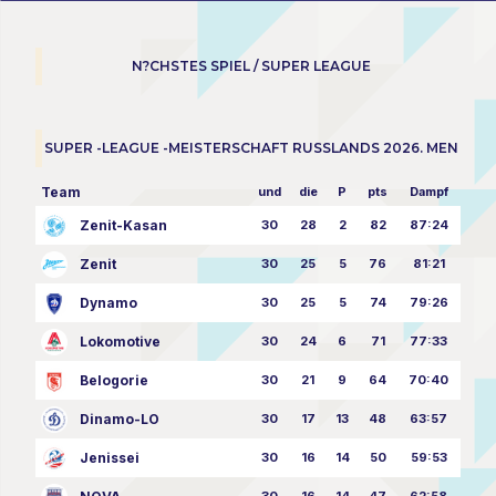
N?CHSTES SPIEL / SUPER LEAGUE
SUPER -LEAGUE -MEISTERSCHAFT RUSSLANDS 2026. MEN
Team
und
die
P
pts
Dampf
Zenit-Kasan
30
28
2
82
87:24
Zenit
30
25
5
76
81:21
Dynamo
30
25
5
74
79:26
Lokomotive
30
24
6
71
77:33
Belogorie
30
21
9
64
70:40
Dinamo-LO
30
17
13
48
63:57
Jenissei
30
16
14
50
59:53
30
16
14
47
62:58