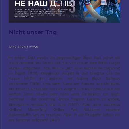
Nicht unser Tag
14.12.2024 / 20:59
Im ersten Satz wuchs ein gegenseitiger Block fast sofort als
Hauptelement des Spiels auf, Sie verdienten eine Brille, Hager
wurden abgebaut. Ace Kirillov „aß“ eine leichte Verzögerung
im Debüt (11:11), Khlyakinas Angriff in Out brachte uns die
Pause (14:13), Ein anderer, wir haben Block Safonov
bekommen (18:16). Und dann, Nach der Auszeit des Meisters,
ein anderer, Schließen Sie den Angriff von Kudryashov aus der
vierten Zone. Kirillov ging nach dem Gedanken ein gutes
Segment - der Orenburg -Block begann Lücken zu geben,
Shevlyakov verstopft die Zone (21:17). Aber dann passierte
Kirillovs Misserfolg Kirillov: Pas Rodichev ersetzte
Rachmatullin, um zu ersetzen. Aber in die Endgpille haben wir
uns bequem aufgerollt 24:20.