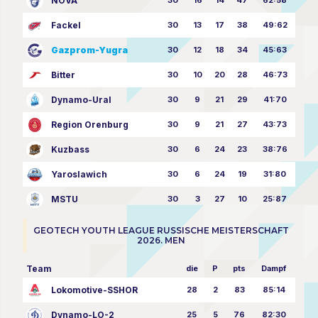
NOVA
Fackel
30
13
17
38
49:62
Gazprom-Yugra
30
12
18
34
45:63
Bitter
30
10
20
28
46:73
Dynamo-Ural
30
9
21
29
41:70
Region Orenburg
30
9
21
27
43:73
Kuzbass
30
6
24
23
38:76
Yaroslawich
30
6
24
19
31:80
MSTU
30
3
27
10
25:87
GEOTECH YOUTH LEAGUE RUSSISCHE MEISTERSCHAFT
2026. MEN
Team
die
P
pts
Dampf
Lokomotive-SSHOR
28
2
83
85:14
Dynamo-LO-2
25
5
76
82:30