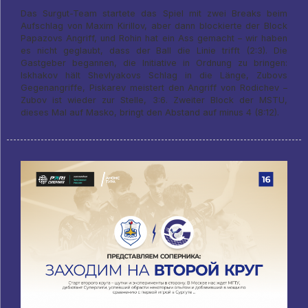
Das Surgut-Team startete das Spiel mit zwei Breaks beim
Aufschlag von Maxim Kirillov, aber dann blockierte der Block
Papazovs Angriff, und Rohin hat ein Ass gemacht – wir haben
es nicht geglaubt, dass der Ball die Linie trifft (2:3). Die
Gastgeber begannen, die Initiative in Ordnung zu bringen:
Iskhakov hält Shevlyakovs Schlag in die Länge, Zubovs
Gegenangriffe, Piskarev meistert den Angriff von Rodichev –
Zubov ist wieder zur Stelle, 3:6. Zweiter Block der MSTU,
dieses Mal auf Masko, bringt den Abstand auf minus 4 (8:12).