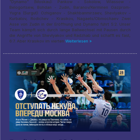
"Dynamo" (Moskau): Pankow – Sokolow, Wlassow -
Belogortsew, Bohdan - Zudin, Baranov/Kerminen Gazprom-
Yugra (Surgut): Ozhiganov - Shakhbanmirzaev, Shevlyakov –
Kurbatov, Rodichev – Krasikov, Nagaets/Obmochaev Zwei
Asse von Zudin in der Eröffnung und Dynamo führt 5:2. Unser
Team kämpft sich durch lange Ballwechsel mit Pausen durch
die Angriffe von Shevlyakov und Radzhab und schafft es fast,
6:7. Aber Krasikov im vierten
Weiterlesen »