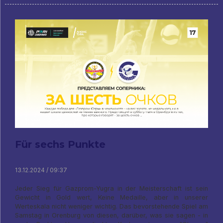
Für sechs Punkte
13.12.2024 / 09:37
Jeder Sieg für Gazprom-Yugra in der Meisterschaft ist sein
Gewicht in Gold wert, Keine Medaille, aber in unserer
Werteskala nicht weniger wichtig. Das bevorstehende Spiel am
Samstag in Orenburg von diesen, darüber, was sie sagen - in