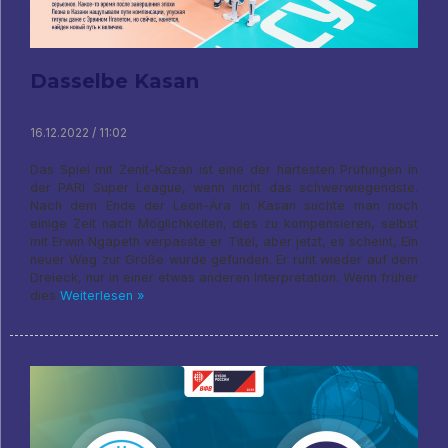
Dasselbe Kasan
16.12.2022 / 11:02
Das Spiel mit Zenit-Kazan ist eine der härtesten Prüfungen in
der PARI Super League, wenn nicht das schwerwiegendste.
Nach dem Ende der Leon-Ära in Kasan suchte man noch
einige Zeit nach Möglichkeiten, dies zu kompensieren, selbst
mit Erwin Ngapeth verpasste er Titel, aber jetzt, es scheint, Ein
neuer Weg zur Größe wurde gefunden. Er ruht wieder auf dem
Dreieck, nur in einer etwas anderen Interpretation. Wenn früher
dies
Weiterlesen »