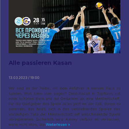
Alle passieren Kasan
13.03.2023 / 19:00
Wir sind an der Reihe, mit dem Anführer in seinem Haus zu
spielen. Was kann man sagen? Zenit-Kazan in Topform, mit
einer schönen Bank und mit Gedanken an eine Meisterschaft.
Für die Gastgeber des Spiels ist es jetzt an der Zeit, Steine ​​zu
sammeln, das heißt, sich in den verbleibenden Spielen des
vorläufigen Teils der Meisterschaft auf entscheidende Spiele
vorzubereiten. Sicherlich wird Alexey Verbov es versuchen,
wenn nicht alles, die
Weiterlesen »