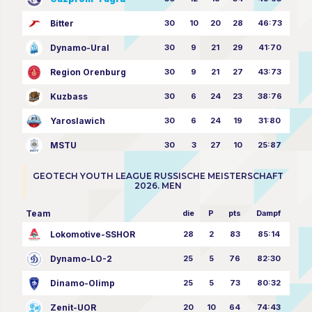
Bitter
30
10
20
28
46:73
Dynamo-Ural
30
9
21
29
41:70
Region Orenburg
30
9
21
27
43:73
Kuzbass
30
6
24
23
38:76
Yaroslawich
30
6
24
19
31:80
MSTU
30
3
27
10
25:87
GEOTECH YOUTH LEAGUE RUSSISCHE MEISTERSCHAFT
2026. MEN
Team
die
P
pts
Dampf
Lokomotive-SSHOR
28
2
83
85:14
Dynamo-LO-2
25
5
76
82:30
Dinamo-Olimp
25
5
73
80:32
Zenit-UOR
20
10
64
74:43