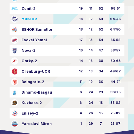
Zenit-2
19
11
52
68:51
YUKIOR
18
12
54
64:46
SSHOR Samotlor
18
12
52
64:50
Fackel Yamal
17
13
54
65:52
Nova-2
16
14
47
58:57
Gorky-2
14
16
38
50:63
Orenburg-UOR
12
18
34
49:67
Belogorie-2
11
19
30
44:71
Dinamo-Bašgau
6
24
23
36:75
Kuzbass-2
6
24
18
35:82
Enisey-2
4
26
15
25:82
Yaroslavl Bären
1
29
7
23:87