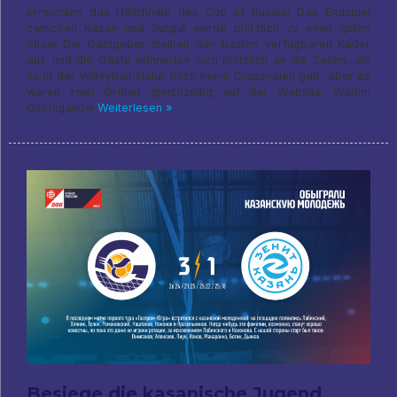
erreichten das Halbfinale des Cup of Russia) Das Endspiel
zwischen Kazan und Surgut wurde plötzlich zu einer guten
Show. Die Gastgeber stellten den besten verfügbaren Kader
auf, und die Gäste erinnerten sich plötzlich an die Zeiten, als
es in der Volleyball-Natur noch keine Diagonalen gab, aber es
waren zwei Ordner gleichzeitig auf der Website. Wadim
Oschiganow
Weiterlesen »
Besiege die kasanische Jugend