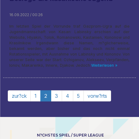
16.09.2022 / 00:26
Im letzten Spiel der Vorrunde traf Gazprom-Ugra auf die
Jugendmannschaft von Kasan: Labinsky erschien auf der
Website, Hlyakin, Tolok, Romanowski, Kastanien, Kononow und
Krasilnikow. Irgendwann diese Namen, m?glicherweise,
bekannt werden, aber bisher sind das noch nicht einmal
Rotationsspieler, mit Ausnahme von Labinsky und Kononov. Von
unserer Seite war der Start: Ozhiganov, Alekseev, Verpfänden,
Ionov, Makarenko, Innere, Djakow. Jedoch
Weiterlesen »
zur?ck
1
2
3
4
5
vorw?rts
N?CHSTES SPIEL / SUPER LEAGUE