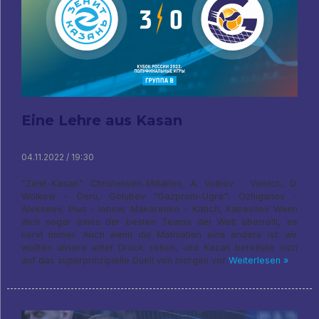
Eine Lehre aus Kasan
04.11.2022 / 19:30
"Zenit-Kasan": Christensen-Mihailov, A. Volkov - Volvich, D.
Wolkow - Deru, Golubev "Gazprom-Ugra": Ozhiganov -
Alekseev, Piun - Ionow, Makarenko - Katich, Kabeshov Wenn
dich sogar eines der besten Teams der Welt überrollt, es
nervt immer. Auch wenn die Motivation eine andere ist: wir
wollten unsere unter Druck sehen, und Kazan bereitete sich
auf das superprinzipielle Duell von morgen vor
Weiterlesen »