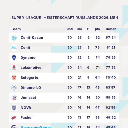
SUPER -LEAGUE -MEISTERSCHAFT RUSSLANDS 2026. MEN
Team
und
die
P
pts
Dampf
Zenit-Kasan
30
28
2
82
87:24
Zenit
30
25
5
76
81:21
Dynamo
30
25
5
74
79:26
Lokomotive
30
24
6
71
77:33
Belogorie
30
21
9
64
70:40
Dinamo-LO
30
17
13
48
63:57
Jenissei
30
16
14
50
59:53
NOVA
30
16
14
47
62:58
Fackel
30
13
17
38
49:62
Gazprom-Yugra
30
12
18
34
45:63