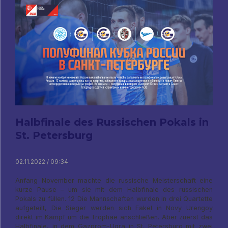
Halbfinale des Russischen Pokals in
St. Petersburg
02.11.2022 / 09:34
Anfang November machte die russische Meisterschaft eine
kurze Pause – um sie mit dem Halbfinale des russischen
Pokals zu füllen. 12 Die Mannschaften wurden in drei Quartette
aufgeteilt, Die Sieger werden sich Fakel in Novy Urengoy
direkt im Kampf um die Trophäe anschließen. Aber zuerst das
Halbfinale, in dem Gazprom-Ugra in St. Petersburg mit zwei