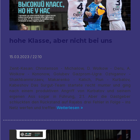
hohe Klasse, aber nicht bei uns
15.03.2023 / 22:10
Zenit-Kasan: Christenson - Michailow, D. Wolkow - Deru, A.
Wolkow - Kononow, Golubev Gazprom-Ugra: Ozhiganov -
Shakhbanmirzaev, Makarenko - Katich, Piun - Kurbatov,
Kabeshov Das Surgut-Team startete recht munter und ging
nach einem produktiven Angriff von Kurbatov und seinem
eigenen Ass sogar in Führung, 2:1. Aber die Gastgeber
schluckten den Rückstand auf Rajabs drei Fehler in Folge – ins
Netz werfen und treffen
Weiterlesen »