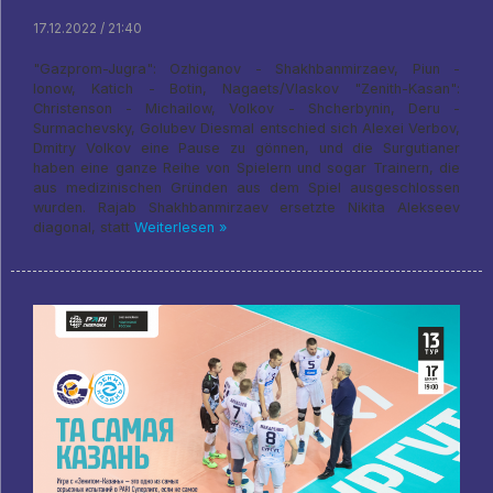
17.12.2022 / 21:40
"Gazprom-Jugra": Ozhiganov - Shakhbanmirzaev, Piun -
Ionow, Katich - Botin, Nagaets/Vlaskov "Zenith-Kasan":
Christenson - Michailow, Volkov - Shcherbynin, Deru -
Surmachevsky, Golubev Diesmal entschied sich Alexei Verbov,
Dmitry Volkov eine Pause zu gönnen, und die Surgutianer
haben eine ganze Reihe von Spielern und sogar Trainern, die
aus medizinischen Gründen aus dem Spiel ausgeschlossen
wurden. Rajab Shakhbanmirzaev ersetzte Nikita Alekseev
diagonal, statt
Weiterlesen »