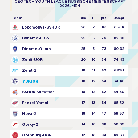
GEOTECH YOUTH LEAGUE RUSSISCHE MEISTERSCHAFT
2026. MEN
Team
die
P
pts
Dampf
Lokomotive-SSHOR
28
2
83
85:14
Dynamo-LO-2
25
5
76
82:30
Dinamo-Olimp
25
5
73
80:32
Zenit-UOR
20
10
64
74:43
Zenit-2
19
11
52
68:51
YUKIOR
18
12
54
64:46
SSHOR Samotlor
18
12
52
64:50
Fackel Yamal
17
13
54
65:52
Nova-2
16
14
47
58:57
Gorky-2
14
16
38
50:63
Orenburg-UOR
12
18
34
49:67