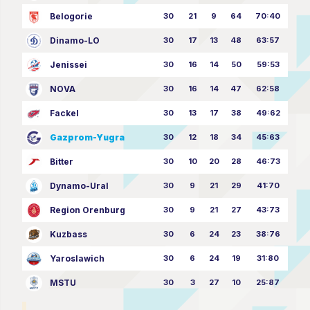
Belogorie
30
21
9
64
70:40
Dinamo-LO
30
17
13
48
63:57
Jenissei
30
16
14
50
59:53
NOVA
30
16
14
47
62:58
Fackel
30
13
17
38
49:62
Gazprom-Yugra
30
12
18
34
45:63
Bitter
30
10
20
28
46:73
Dynamo-Ural
30
9
21
29
41:70
Region Orenburg
30
9
21
27
43:73
Kuzbass
30
6
24
23
38:76
Yaroslawich
30
6
24
19
31:80
MSTU
30
3
27
10
25:87