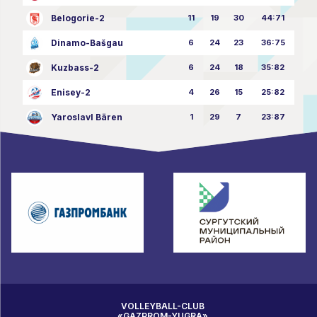
Belogorie-2
11
19
30
44:71
Dinamo-Bašgau
6
24
23
36:75
Kuzbass-2
6
24
18
35:82
Enisey-2
4
26
15
25:82
Yaroslavl Bären
1
29
7
23:87
VOLLEYBALL-CLUB
«GAZPROM-YUGRA»