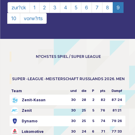
zur?ck
1
2
3
4
5
6
7
8
9
10
vorw?rts
N?CHSTES SPIEL / SUPER LEAGUE
SUPER -LEAGUE -MEISTERSCHAFT RUSSLANDS 2026. MEN
Team
und
die
P
pts
Dampf
Zenit-Kasan
30
28
2
82
87:24
Zenit
30
25
5
76
81:21
Dynamo
30
25
5
74
79:26
Lokomotive
30
24
6
71
77:33