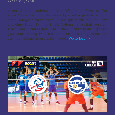
29.12.2020 / 19:58
In der Vorschau schrieb ich über Wunder an Silvester, Der
erste Saisonsieg von Gazprom-Ugra sollte jedoch nicht in
diese Kategorie fallen. dass, Enisey spielte nur mit Kirill Klets
und ohne Todor Skrimov in die Nationalmannschaft berufen,
aber was interessiert uns das?? Surgutyans gingen,
gewohnheitsmäßig im ersten Satz ins Stocken geraten, und
dann den Gegner planiert. Beim Deb?t
Weiterlesen »