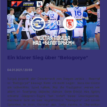
Ein klarer Sieg über "Belogorye"
04.01.2021 / 20:59
Surgut gewinnt den Geschmack von Siegen zurück - diesmal
ist "Belogorye" besiegt. Kann ich nicht sagen, dass die Gäste
ein schlechtes Spiel hatten, Nur die Gastgeber waren vor
allem im Teamplay objektiv stärker. Beim Debüt des Spiels
erklärte Gazprom-Yugra fast sofort seine Überlegenheit,
klammere dich an den Angriffsblock "Belogoria" und spiele
Episoden zu ihren Gunsten aus. Nelly rannte in Chereiskys