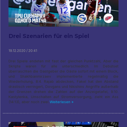
Drei Szenarien für ein Spiel
19.12.2020 / 20:41
Drei Spiele endeten mit fast der gleichen Punktzahl, Aber die
Skripte waren für alle unterschiedlich. Im Debütset
überraschten die Gastgeber die Gäste sofort mit einem Block,
und Shakhbanmirzaev implementierte regelmäßig die
Wiederholung, 8:4. Rajab abdecken, Fakel hat den Abstand
drastisch verringert, Dovgans und Nikishins Angriffe außerhalb
der Grenzen drehen die Zahlen auf der Anzeigetafel, 9:10.
Kastylenka, Umschalten auf Stromversorgung, zieht ein Ass
(14:13), aber noch zwei
Weiterlesen »