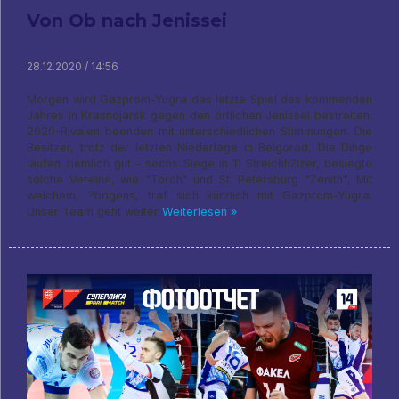
Von Ob nach Jenissei
28.12.2020 / 14:56
Morgen wird Gazprom-Yugra das letzte Spiel des kommenden
Jahres in Krasnojarsk gegen den örtlichen Jenissei bestreiten.
2020-Rivalen beenden mit unterschiedlichen Stimmungen. Die
Besitzer, trotz der letzten Niederlage in Belgorod, Die Dinge
laufen ziemlich gut - sechs Siege in 11 Streichh?lzer, besiegte
solche Vereine, wie "Torch" und St. Petersburg "Zenith", Mit
welchem, ?brigens, traf sich kürzlich mit Gazprom-Yugra.
Unser Team geht weiter
Weiterlesen »