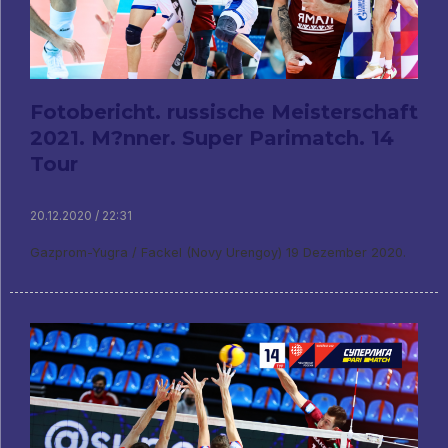
Fotobericht. russische Meisterschaft
2021. M?nner. Super Parimatch. 14
Tour
20.12.2020 / 22:31
Gazprom-Yugra / Fackel (Novy Urengoy) 19 Dezember 2020.