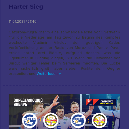
Harter Sieg
11.01.2021 / 21:40
Gazprom-Yugra "nahm eine schwierige Rache von" Neftyanik
"für die Niederlage am Tag zuvor. Zu Beginn des Kampfes
wechselte Vladimir Vikulov den gestrigen Kader,
Veröffentlichung an der Basis von Moroz und Panov. Pavel
erhielt sofort drei Blöcke, aufgrund dessen, was die
Eigentümer in Führung gingen, 6:3. Wenn die Bewohner von
Surgut weniger Fehler beim Servieren machten, Die Lücke
wäre sicherlich groß, aber sieben Punkte dem Gegner
präsentiert und
Weiterlesen »