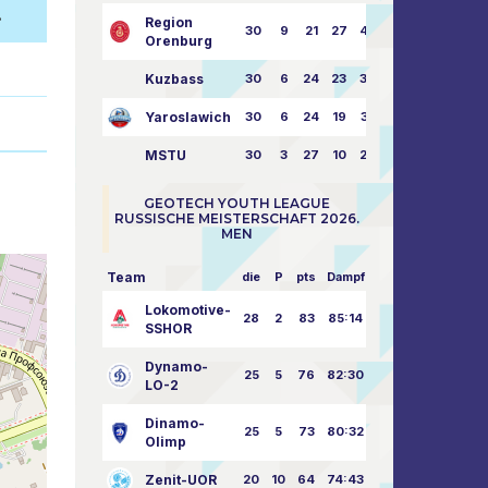
.
Region
30
9
21
27
43:73
Orenburg
Kuzbass
30
6
24
23
38:76
Yaroslawich
30
6
24
19
31:80
MSTU
30
3
27
10
25:87
GEOTECH YOUTH LEAGUE
RUSSISCHE MEISTERSCHAFT 2026.
MEN
Team
die
P
pts
Dampf
Lokomotive-
28
2
83
85:14
SSHOR
Dynamo-
25
5
76
82:30
LO-2
Dinamo-
25
5
73
80:32
Olimp
Zenit-UOR
20
10
64
74:43