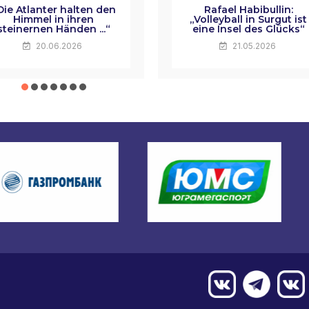
Die Atlanter halten den
Rafael Habibullin:
Himmel in ihren
„Volleyball in Surgut ist
steinernen Händen ...“
eine Insel des Glücks“
20.06.2026
21.05.2026