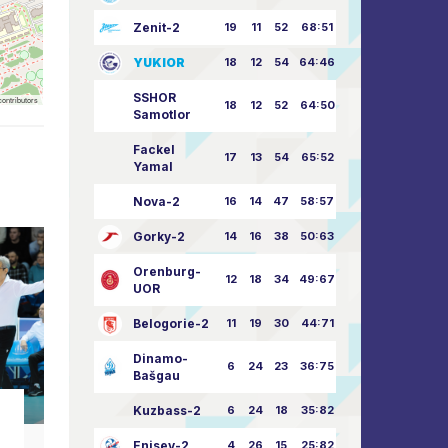
Zenit-2
19
11
52
68:51
YUKIOR
18
12
54
64:46
SSHOR
ontributors
18
12
52
64:50
Samotlor
Fackel
17
13
54
65:52
Yamal
Nova-2
16
14
47
58:57
Gorky-2
14
16
38
50:63
Orenburg-
12
18
34
49:67
UOR
Belogorie-2
11
19
30
44:71
Dinamo-
6
24
23
36:75
Bašgau
Kuzbass-2
6
24
18
35:82
Club-News
Enisey-2
4
26
15
25:82