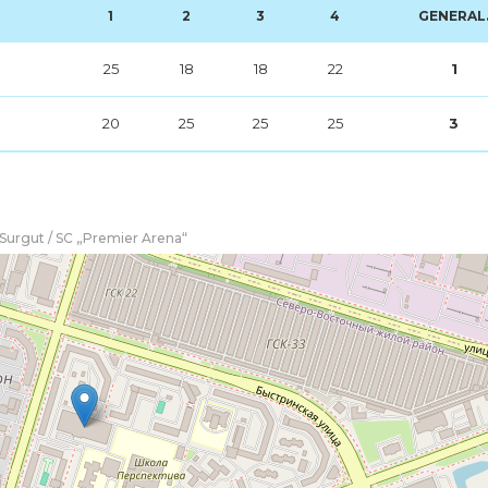
1
2
3
4
GENERAL
25
18
18
22
1
20
25
25
25
3
 Surgut / SC „Premier Arena“