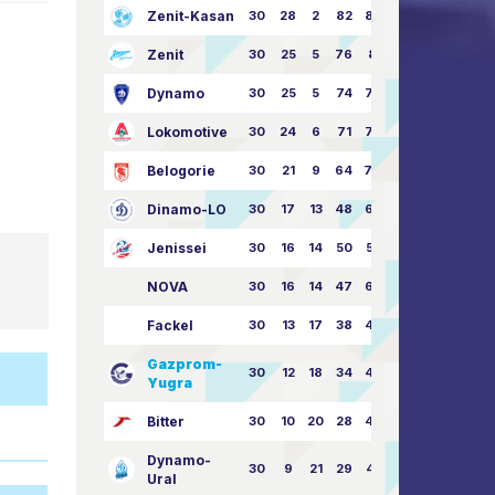
Zenit-Kasan
30
28
2
82
87:24
Zenit
30
25
5
76
81:21
Dynamo
30
25
5
74
79:26
Lokomotive
30
24
6
71
77:33
Belogorie
30
21
9
64
70:40
Dinamo-LO
30
17
13
48
63:57
Jenissei
30
16
14
50
59:53
NOVA
30
16
14
47
62:58
Fackel
30
13
17
38
49:62
Gazprom-
30
12
18
34
45:63
Yugra
Bitter
30
10
20
28
46:73
Dynamo-
30
9
21
29
41:70
Ural