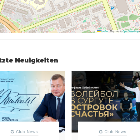
Leaflet
|
Map data ©
OpenStreetMap
c
tzte Neuigkeiten
Club-News
Club-News