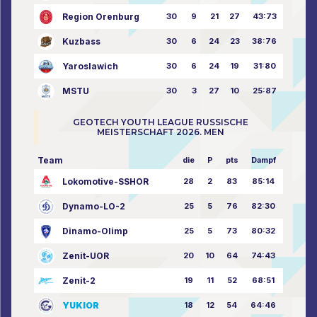
Region Orenburg
30
9
21
27
43:73
Kuzbass
30
6
24
23
38:76
Yaroslawich
30
6
24
19
31:80
MSTU
30
3
27
10
25:87
GEOTECH YOUTH LEAGUE RUSSISCHE
MEISTERSCHAFT 2026. MEN
Team
die
P
pts
Dampf
Lokomotive-SSHOR
28
2
83
85:14
Dynamo-LO-2
25
5
76
82:30
Dinamo-Olimp
25
5
73
80:32
Zenit-UOR
20
10
64
74:43
Zenit-2
19
11
52
68:51
YUKIOR
18
12
54
64:46