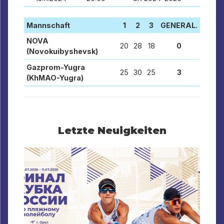
Mannschaft
1
2
3
GENERAL.
NOVA
20
28
18
0
(Novokuibyshevsk)
Gazprom-Yugra
25
30
25
3
(KhMAO-Yugra)
Letzte Neuigkeiten