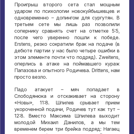
Проигрыш второго сета стал мощным
ударом по психологии новокуйбышевцев и
одновременно – допингом для сургутян
.
В
третьем сете мы лишь раз позволили
сопернику сравнять счет на отметке
5:5,
после чего уверенно пошли к победе
.
Erstens,
резко сократили брак на подаче
(
в
дебюте партии у нас было четыре ошибки в
этом элементе почти что подряд
). Zweitens,
оперлись в атаке на поймавшего кураж
Папазова и опытного Родичева
. Drittens,
нам
просто везло
.
Падо атакует – мяч попадает в
Слободянюка и отскакивает на сторону
«Новы»
, 11:8.
Шпилев срывает прием
укороченной подачи
,
Родичев тут как тут –
12:8.
Вместо Максима Шпилева выходит
молодой Михаил Данилов
,
а мы тем
временем берем три брейка подряд
:
Нагаец