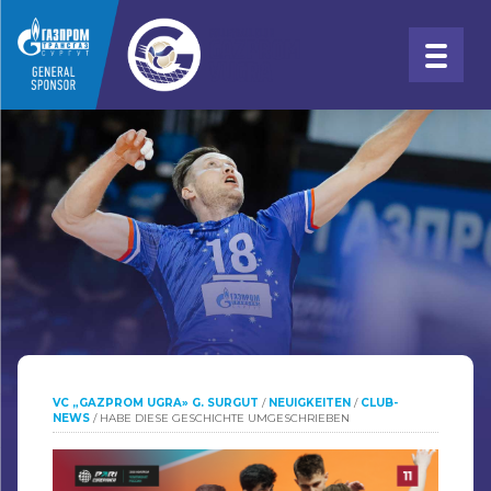
VC „GAZPROM UGRA» G. SURGUT
/
NEUIGKEITEN
/
CLUB-
NEWS
/
HABE DIESE GESCHICHTE UMGESCHRIEBEN