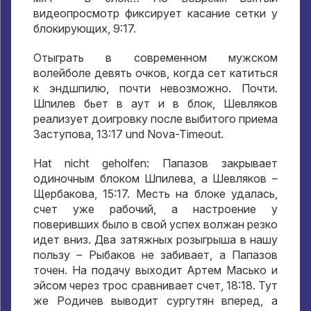
видеопросмотр фиксирует касание сетки у
блокирующих
, 9:17.
Отыграть в современном мужском
волейболе девять очков
,
когда сет катиться
к эндшпилю
,
почти невозможно
.
Почти
.
Шпилев бьет в аут и в блок
,
Шевляков
реализует доигровку после выбитого приема
Заступова
, 13:17 und Nova-Timeout.
Hat nicht geholfen:
Папазов закрывает
одиночным блоком Шпилева
,
а Шевляков –
Щербакова
, 15:17.
Месть на блоке удалась
,
счет уже рабочий
,
а настроение у
поверивших было в свой успех волжан резко
идет вниз
.
Два затяжных розыгрыша в нашу
пользу – Рыбаков не забивает
,
а Папазов
точен
.
На подачу выходит Артем Масько и
эйсом через трос сравнивает счет
, 18:18.
Тут
же Родичев выводит сургутян вперед
,
а