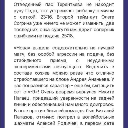
Отведенный пас Терентьева не находит
руку Падо
,
тот устраивает рыбалку с мячом
с сеткой
, 23:16.
Второй тайм-аут Олега
Согрина уже ничего не может изменить
,
два
последних очка сургутянам дарит соперник
ошибками на подаче
, 25:18.
«Нова» выдала содержательно не лучший
матч
,
без особой агрессии на подаче
,
без
стабильного приема
,
с неудачными
экспериментами связующего
.
Выделить в
составе хозяев можно разве что отлично
отработавшего на блоке Андрея Ананьева
.
У
нас понравился характер – еще бы
,
вытащить
сет с «-9»
!
Очень вовремя вернулся Никита
Нагаец
,
придавший уверенности на задней
линии и обеспечивший нам много доигровок
.
В огне против бывшей команды был Виталий
Папазов
,
отлично поиграл в волейбольные
шахматы Алексей Родичев
,
в первом сете