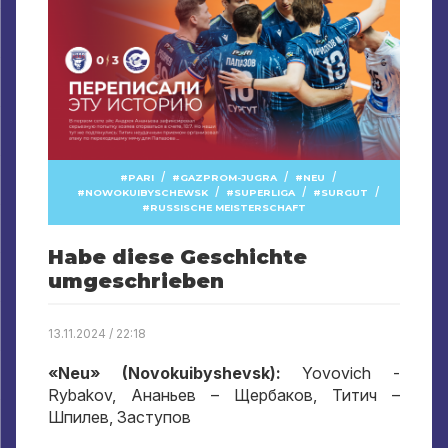
/
/
/
PARI
GAZPROM-JUGRA
NEU
/
/
/
NOWOKUIBYSCHEWSK
SUPERLIGA
SURGUT
RUSSISCHE MEISTERSCHAFT
Habe diese Geschichte
umgeschrieben
13.11.2024 / 22:18
«Neu» (Novokuibyshevsk):
Yovovich -
Rybakov,
Ананьев – Щербаков
,
Титич –
Шпилев
,
Заступов