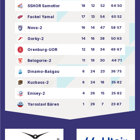
SSHOR Samotlor
18
12
52
64:50
Fackel Yamal
17
13
54
65:52
Nova-2
16
14
47
58:57
Gorky-2
14
16
38
50:63
Orenburg-UOR
12
18
34
49:67
Belogorie-2
11
19
30
44:71
Dinamo-Bašgau
6
24
23
36:75
Kuzbass-2
6
24
18
35:82
Enisey-2
4
26
15
25:82
Yaroslavl Bären
1
29
7
23:87