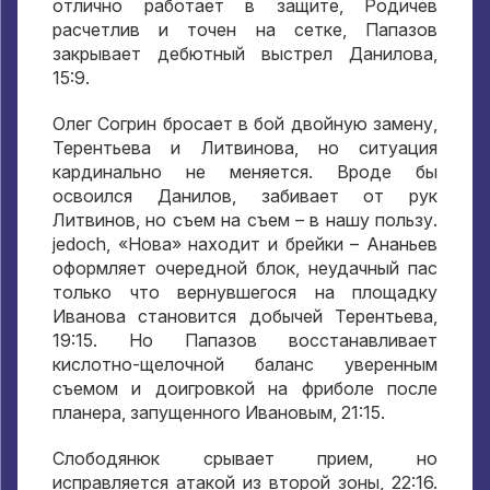
отлично работает в защите
,
Родичев
расчетлив и точен на сетке
,
Папазов
закрывает дебютный выстрел Данилова
,
15:9.
Олег Согрин бросает в бой двойную замену
,
Терентьева и Литвинова
,
но ситуация
кардинально не меняется
.
Вроде бы
освоился Данилов
,
забивает от рук
Литвинов
,
но съем на съем – в нашу пользу
.
jedoch,
«Нова» находит и брейки – Ананьев
оформляет очередной блок
,
неудачный пас
только что вернувшегося на площадку
Иванова становится добычей Терентьева
,
19:15.
Но Папазов восстанавливает
кислотно-щелочной баланс уверенным
съемом и доигровкой на фриболе после
планера
,
запущенного Ивановым
, 21:15.
Слободянюк срывает прием
,
но
исправляется атакой из второй зоны
, 22:16.