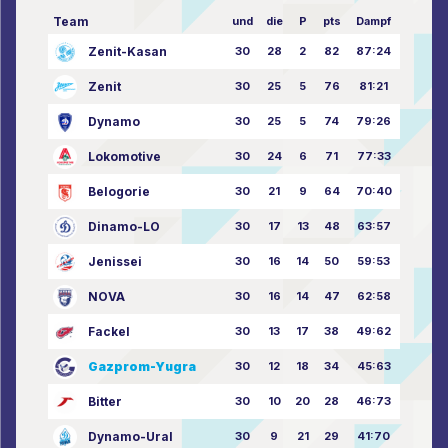
Team
und
die
P
pts
Dampf
Zenit-Kasan
30
28
2
82
87:24
Zenit
30
25
5
76
81:21
Dynamo
30
25
5
74
79:26
Lokomotive
30
24
6
71
77:33
Belogorie
30
21
9
64
70:40
Dinamo-LO
30
17
13
48
63:57
Jenissei
30
16
14
50
59:53
NOVA
30
16
14
47
62:58
Fackel
30
13
17
38
49:62
Gazprom-Yugra
30
12
18
34
45:63
Bitter
30
10
20
28
46:73
Dynamo-Ural
30
9
21
29
41:70