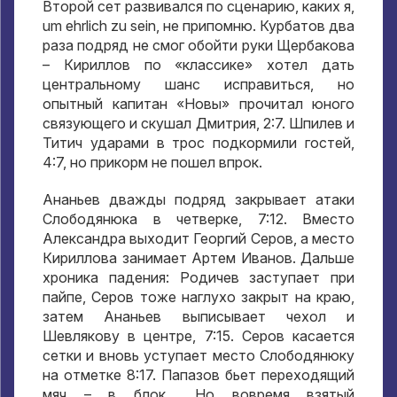
Второй сет развивался по сценарию
,
каких я
,
um ehrlich zu sein,
не припомню
.
Курбатов два
раза подряд не смог обойти руки Щербакова
– Кириллов по «классике» хотел дать
центральному шанс исправиться
,
но
опытный капитан «Новы» прочитал юного
связующего и скушал Дмитрия
, 2:7.
Шпилев и
Титич ударами в трос подкормили гостей
,
4:7,
но прикорм не пошел впрок
.
Ананьев дважды подряд закрывает атаки
Слободянюка в четверке
, 7:12.
Вместо
Александра выходит Георгий Серов
,
а место
Кириллова занимает Артем Иванов
.
Дальше
хроника падения
:
Родичев заступает при
пайпе
,
Серов тоже наглухо закрыт на краю
,
затем Ананьев выписывает чехол и
Шевлякову в центре
, 7:15.
Серов касается
сетки и вновь уступает место Слободянюку
на отметке
8:17.
Папазов бьет переходящий
мяч – в блок… Но вовремя взятый