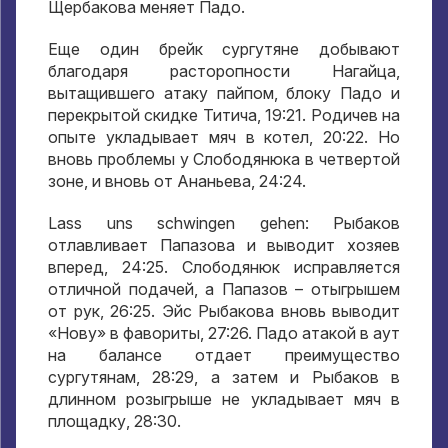
Щербакова меняет Падо
.
Еще один брейк сургутяне добывают
благодаря расторопности Нагайца
,
вытащившего атаку пайпом
,
блоку Падо и
перекрытой скидке Титича
, 19:21.
Родичев на
опыте укладывает мяч в котел
, 20:22.
Но
вновь проблемы у Слободянюка в четвертой
зоне
,
и вновь от Ананьева
, 24:24.
Lass uns schwingen gehen:
Рыбаков
отлавливает Папазова и выводит хозяев
вперед
, 24:25.
Слободянюк исправляется
отличной подачей
,
а Папазов – отыгрышем
от рук
, 26:25.
Эйс Рыбакова вновь выводит
«Нову» в фавориты
, 27:26.
Падо атакой в аут
на балансе отдает преимущество
сургутянам
, 28:29,
а затем и Рыбаков в
длинном розыгрыше не укладывает мяч в
площадку
, 28:30.