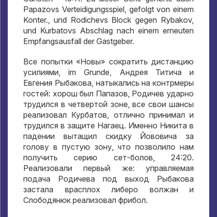
Papazovs Verteidigungsspiel, gefolgt von einem
Konter., und Rodichevs Block gegen Rybakov,
und Kurbatovs Abschlag nach einem erneuten
Empfangsausfall der Gastgeber.
Все попытки «Новы» сократить дистанцию
усилиями
, im Grunde,
Андрея Титича и
Евгения Рыбакова
,
натыкались на контрмеры
гостей
:
хорош был Папазов
,
Родичев ударно
трудился в четвертой зоне
,
все свои шансы
реализовал Курбатов
,
отлично принимал и
трудился в защите Нагаец
.
Именно Никита в
падении вытащил скидку Йововича за
голову в пустую зону
,
что позволило нам
получить серию сет-болов
, 24:20.
Реализовали первый же
:
управляемая
подача Родичева под выход Рыбакова
застала врасплох либеро волжан и
Слободянюк реализовал фрибол
.