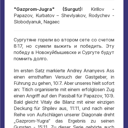
"Gazprom-Jugra" (Surgut):
Kirillov -
Papazov, Kurbatov – Shevlyakov, Rodychev -
Slobodyanuk, Nagaec
Сургутяне горели во втором сете со счетом
8:17,
но сумели выжить и победить
.
Эту
победу в Новокуйбышевске и Сургуте будут
помнить долго
.
Im ersten Satz markierte Andrey Ananyevs Ass
einen ernsthaften Versuch der Gastgeber, in
Führung zu gehen, 10:7. Aber unseres hielt sofort
an: Titich organisierte mit einem erfolglosen Zug
einen Angriff auf den Passball für Papazov, 10:9.
Bald gleicht Vitaly die Bilanz mit einer einzigen
Deckung für Shpilev aus, 11:11, und nach einer
Reihe von Aufschlägen unserer Diagonale dreht
„Gazprom-Yugra“ das Ergebnis zu seinen
Gunsten - 15:11. Zu dieser Serie gehörte auch