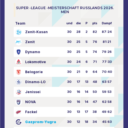
SUPER -LEAGUE -MEISTERSCHAFT RUSSLANDS 2026.
MEN
Team
und
die
P
pts
Dampf
Zenit-Kasan
30
28
2
82
87:24
Zenit
30
25
5
76
81:21
Dynamo
30
25
5
74
79:26
Lokomotive
30
24
6
71
77:33
Belogorie
30
21
9
64
70:40
Dinamo-LO
30
17
13
48
63:57
Jenissei
30
16
14
50
59:53
NOVA
30
16
14
47
62:58
Fackel
30
13
17
38
49:62
Gazprom-Yugra
30
12
18
34
45:63