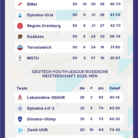
Bitter
30
10
20
28
46:73
Dynamo-Ural
30
9
21
29
41:70
Region Orenburg
30
9
21
27
43:73
Kuzbass
30
6
24
23
38:76
Yaroslawich
30
6
24
19
31:80
MSTU
30
3
27
10
25:87
GEOTECH YOUTH LEAGUE RUSSISCHE
MEISTERSCHAFT 2026. MEN
Team
die
P
pts
Dampf
Lokomotive-SSHOR
28
2
83
85:14
Dynamo-LO-2
25
5
76
82:30
Dinamo-Olimp
25
5
73
80:32
Zenit-UOR
20
10
64
74:43