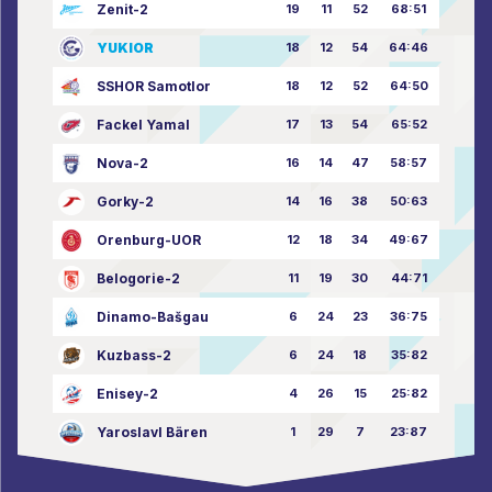
Zenit-2
19
11
52
68:51
YUKIOR
18
12
54
64:46
SSHOR Samotlor
18
12
52
64:50
Fackel Yamal
17
13
54
65:52
Nova-2
16
14
47
58:57
Gorky-2
14
16
38
50:63
Orenburg-UOR
12
18
34
49:67
Belogorie-2
11
19
30
44:71
Dinamo-Bašgau
6
24
23
36:75
Kuzbass-2
6
24
18
35:82
Enisey-2
4
26
15
25:82
Yaroslavl Bären
1
29
7
23:87