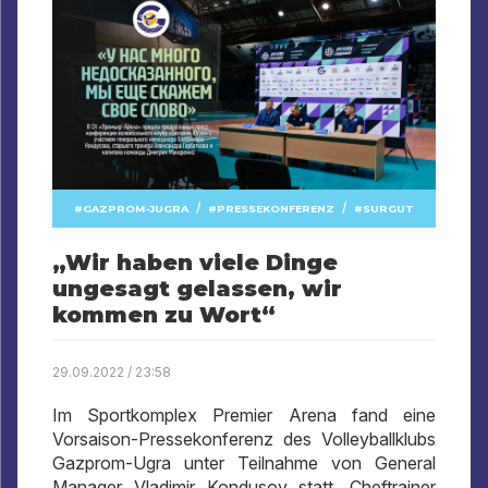
/
/
GAZPROM-JUGRA
PRESSEKONFERENZ
SURGUT
„Wir haben viele Dinge
ungesagt gelassen, wir
kommen zu Wort“
29.09.2022 / 23:58
Im Sportkomplex Premier Arena fand eine
Vorsaison-Pressekonferenz des Volleyballklubs
Gazprom-Ugra unter Teilnahme von General
Manager Vladimir Kondusov statt, Cheftrainer