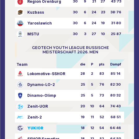
Region Orenburg
30
9
21
27
43:73
Kuzbass
30
6
24
23
38:76
Yaroslawich
30
6
24
19
31:80
MSTU
30
3
27
10
25:87
GEOTECH YOUTH LEAGUE RUSSISCHE
MEISTERSCHAFT 2026. MEN
Team
die
P
pts
Dampf
Lokomotive-SSHOR
28
2
83
85:14
Dynamo-LO-2
25
5
76
82:30
Dinamo-Olimp
25
5
73
80:32
Zenit-UOR
20
10
64
74:43
Zenit-2
19
11
52
68:51
YUKIOR
18
12
54
64:46
SSHOR Samotlor
18
12
52
64:50