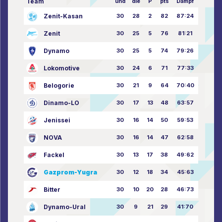
Team
und
die
P
pts
Dampf
Zenit-Kasan
30
28
2
82
87:24
Zenit
30
25
5
76
81:21
Dynamo
30
25
5
74
79:26
Lokomotive
30
24
6
71
77:33
Belogorie
30
21
9
64
70:40
Dinamo-LO
30
17
13
48
63:57
Jenissei
30
16
14
50
59:53
NOVA
30
16
14
47
62:58
Fackel
30
13
17
38
49:62
Gazprom-Yugra
30
12
18
34
45:63
Bitter
30
10
20
28
46:73
Dynamo-Ural
30
9
21
29
41:70