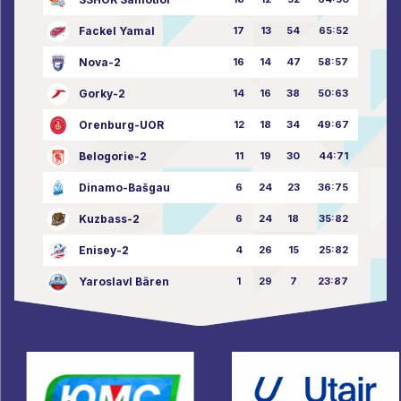
Fackel Yamal
17
13
54
65:52
Nova-2
16
14
47
58:57
Gorky-2
14
16
38
50:63
Orenburg-UOR
12
18
34
49:67
Belogorie-2
11
19
30
44:71
Dinamo-Bašgau
6
24
23
36:75
Kuzbass-2
6
24
18
35:82
Enisey-2
4
26
15
25:82
Yaroslavl Bären
1
29
7
23:87