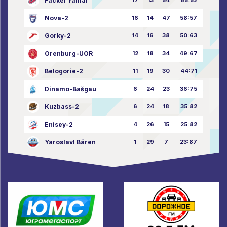
Fackel Yamal
Nova-2
16
14
47
58:57
Gorky-2
14
16
38
50:63
Orenburg-UOR
12
18
34
49:67
Belogorie-2
11
19
30
44:71
Dinamo-Bašgau
6
24
23
36:75
Kuzbass-2
6
24
18
35:82
Enisey-2
4
26
15
25:82
Yaroslavl Bären
1
29
7
23:87