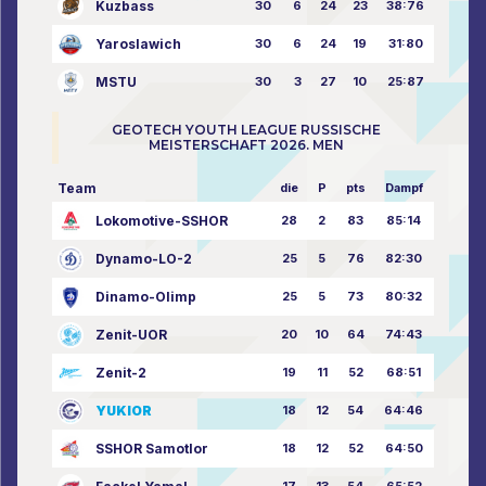
Kuzbass
30
6
24
23
38:76
Yaroslawich
30
6
24
19
31:80
MSTU
30
3
27
10
25:87
GEOTECH YOUTH LEAGUE RUSSISCHE
MEISTERSCHAFT 2026. MEN
Team
die
P
pts
Dampf
Lokomotive-SSHOR
28
2
83
85:14
Dynamo-LO-2
25
5
76
82:30
Dinamo-Olimp
25
5
73
80:32
Zenit-UOR
20
10
64
74:43
Zenit-2
19
11
52
68:51
YUKIOR
18
12
54
64:46
SSHOR Samotlor
18
12
52
64:50
17
13
54
65:52