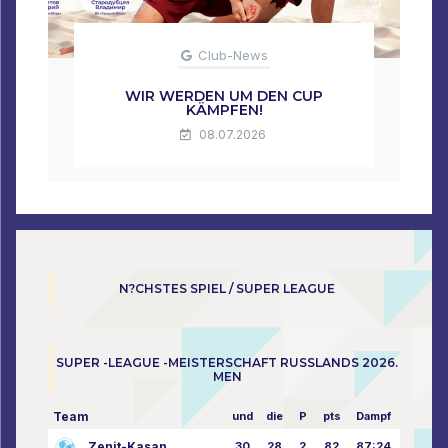
Club-News
WIR WERDEN UM DEN CUP
KÄMPFEN!
08.07.2026
N?CHSTES SPIEL / SUPER LEAGUE
SUPER -LEAGUE -MEISTERSCHAFT RUSSLANDS 2026.
MEN
Team
und
die
P
pts
Dampf
Zenit-Kasan
30
28
2
82
87:24