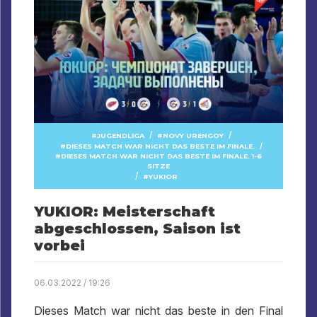
/
/
JUGENDLIGA
NOVY URENGOY
/
DIESES MATCH WAR NICHT DAS BESTE IM FINALE.
DIESES MATCH WAR NICHT DAS BESTE IM FINALE. 1-6
SITZE
/
YUKIOR
YUKIOR: Meisterschaft
abgeschlossen, Saison ist
vorbei
06.03.2022 / 19:26
Dieses Match war nicht das beste in den Final