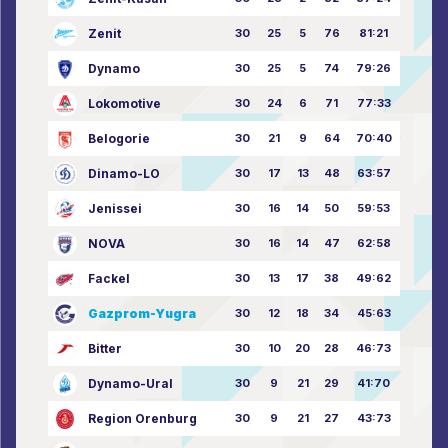
Zenit
30
25
5
76
81:21
Dynamo
30
25
5
74
79:26
Lokomotive
30
24
6
71
77:33
Belogorie
30
21
9
64
70:40
Dinamo-LO
30
17
13
48
63:57
Jenissei
30
16
14
50
59:53
NOVA
30
16
14
47
62:58
Fackel
30
13
17
38
49:62
Gazprom-Yugra
30
12
18
34
45:63
Bitter
30
10
20
28
46:73
Dynamo-Ural
30
9
21
29
41:70
Region Orenburg
30
9
21
27
43:73