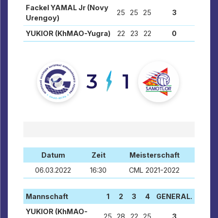
Fackel YAMAL Jr (Novy
25
25
25
3
Urengoy)
YUKIOR (KhMAO-Yugra)
22
23
22
0
3
1
Datum
Zeit
Meisterschaft
06.03.2022
16:30
CML 2021-2022
Mannschaft
1
2
3
4
GENERAL.
YUKIOR (KhMAO-
25
28
22
25
3