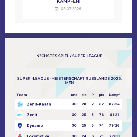
KÄMPFEN!
08.07.2026
N?CHSTES SPIEL / SUPER LEAGUE
SUPER -LEAGUE -MEISTERSCHAFT RUSSLANDS 2026.
MEN
Team
und
die
P
pts
Dampf
Zenit-Kasan
30
28
2
82
87:24
Zenit
30
25
5
76
81:21
Dynamo
30
25
5
74
79:26
Lokomotive
30
24
6
71
77:33