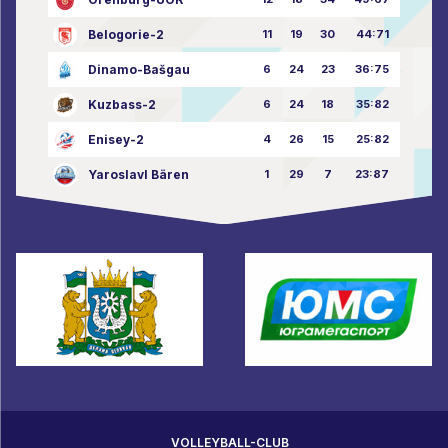
Belogorie-2
11
19
30
44:71
Dinamo-Bašgau
6
24
23
36:75
Kuzbass-2
6
24
18
35:82
Enisey-2
4
26
15
25:82
Yaroslavl Bären
1
29
7
23:87
VOLLEYBALL-CLUB