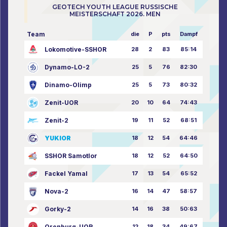
GEOTECH YOUTH LEAGUE RUSSISCHE
MEISTERSCHAFT 2026. MEN
Team
die
P
pts
Dampf
Lokomotive-SSHOR
28
2
83
85:14
Dynamo-LO-2
25
5
76
82:30
Dinamo-Olimp
25
5
73
80:32
Zenit-UOR
20
10
64
74:43
Zenit-2
19
11
52
68:51
YUKIOR
18
12
54
64:46
SSHOR Samotlor
18
12
52
64:50
Fackel Yamal
17
13
54
65:52
Nova-2
16
14
47
58:57
Gorky-2
14
16
38
50:63
Orenburg-UOR
12
18
34
49:67