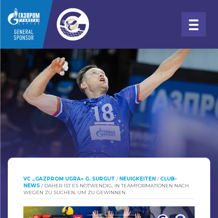
VC „GAZPROM UGRA» G. SURGUT
/
NEUIGKEITEN
/
CLUB-
NEWS
/
DAHER IST ES NOTWENDIG, IN TEAMFORMATIONEN NACH
WEGEN ZU SUCHEN, UM ZU GEWINNEN