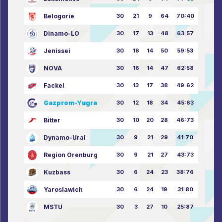
Belogorie
30
21
9
64
70:40
Dinamo-LO
30
17
13
48
63:57
Jenissei
30
16
14
50
59:53
NOVA
30
16
14
47
62:58
Fackel
30
13
17
38
49:62
Gazprom-Yugra
30
12
18
34
45:63
Bitter
30
10
20
28
46:73
Dynamo-Ural
30
9
21
29
41:70
Region Orenburg
30
9
21
27
43:73
Kuzbass
30
6
24
23
38:76
Yaroslawich
30
6
24
19
31:80
MSTU
30
3
27
10
25:87