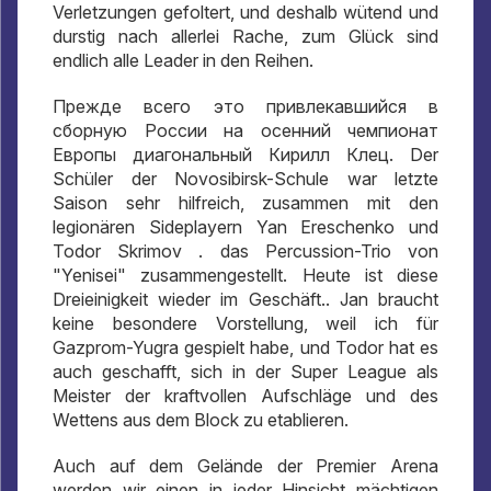
Verletzungen gefoltert, und deshalb wütend und
durstig nach allerlei Rache, zum Glück sind
endlich alle Leader in den Reihen.
Прежде всего это привлекавшийся в
сборную России на осенний чемпионат
Европы диагональный Кирилл Клец
. Der
Schüler der Novosibirsk-Schule war letzte
Saison sehr hilfreich, zusammen mit den
legionären Sideplayern Yan Ereschenko und
Todor Skrimov . das Percussion-Trio von
"Yenisei" zusammengestellt. Heute ist diese
Dreieinigkeit wieder im Geschäft.. Jan braucht
keine besondere Vorstellung, weil ich für
Gazprom-Yugra gespielt habe, und Todor hat es
auch geschafft, sich in der Super League als
Meister der kraftvollen Aufschläge und des
Wettens aus dem Block zu etablieren.
Auch auf dem Gelände der Premier Arena
werden wir einen in jeder Hinsicht mächtigen