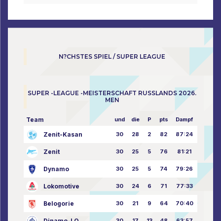
N?CHSTES SPIEL / SUPER LEAGUE
SUPER -LEAGUE -MEISTERSCHAFT RUSSLANDS 2026.
MEN
Team
und
die
P
pts
Dampf
Zenit-Kasan
30
28
2
82
87:24
Zenit
30
25
5
76
81:21
Dynamo
30
25
5
74
79:26
Lokomotive
30
24
6
71
77:33
Belogorie
30
21
9
64
70:40
Dinamo-LO
30
17
13
48
63:57