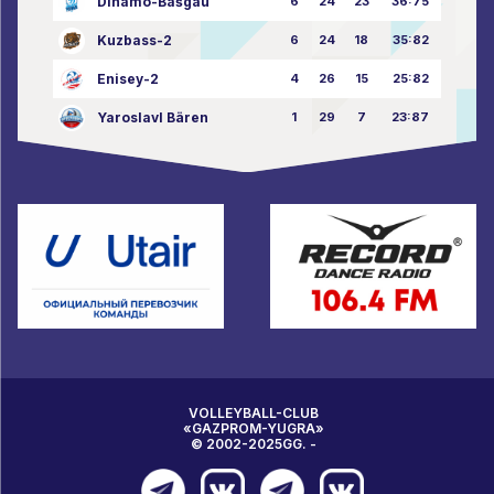
Dinamo-Bašgau
6
24
23
36:75
Kuzbass-2
6
24
18
35:82
Enisey-2
4
26
15
25:82
Yaroslavl Bären
1
29
7
23:87
VOLLEYBALL-CLUB
«GAZPROM-YUGRA»
© 2002-2025GG. -