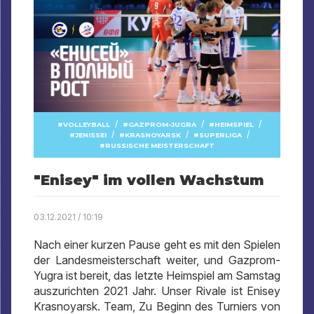
/
/
/
VOLLEYBALL
GAZPROM-JUGRA
HEIMSPIEL
/
/
/
JENISSEI
KRASNOYARSK
SUPERLIGA
RUSSISCHE MEISTERSCHAFT
"Enisey" im vollen Wachstum
03.12.2021 / 10:19
Nach einer kurzen Pause geht es mit den Spielen
der Landesmeisterschaft weiter, und Gazprom-
Yugra ist bereit, das letzte Heimspiel am Samstag
auszurichten 2021 Jahr. Unser Rivale ist Enisey
Krasnoyarsk. Team, Zu Beginn des Turniers von