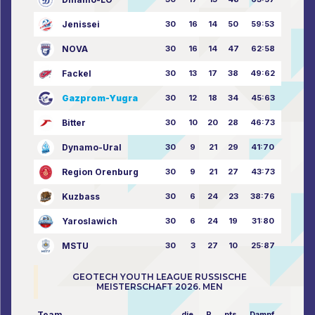
Jenissei
30
16
14
50
59:53
NOVA
30
16
14
47
62:58
Fackel
30
13
17
38
49:62
Gazprom-Yugra
30
12
18
34
45:63
Bitter
30
10
20
28
46:73
Dynamo-Ural
30
9
21
29
41:70
Region Orenburg
30
9
21
27
43:73
Kuzbass
30
6
24
23
38:76
Yaroslawich
30
6
24
19
31:80
MSTU
30
3
27
10
25:87
GEOTECH YOUTH LEAGUE RUSSISCHE
MEISTERSCHAFT 2026. MEN
Team
die
P
pts
Dampf