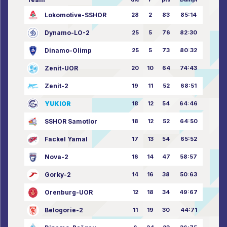
Lokomotive-SSHOR
28
2
83
85:14
Dynamo-LO-2
25
5
76
82:30
Dinamo-Olimp
25
5
73
80:32
Zenit-UOR
20
10
64
74:43
Zenit-2
19
11
52
68:51
YUKIOR
18
12
54
64:46
SSHOR Samotlor
18
12
52
64:50
Fackel Yamal
17
13
54
65:52
Nova-2
16
14
47
58:57
Gorky-2
14
16
38
50:63
Orenburg-UOR
12
18
34
49:67
Belogorie-2
11
19
30
44:71