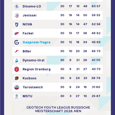
Dinamo-LO
30
17
13
48
63:57
Jenissei
30
16
14
50
59:53
NOVA
30
16
14
47
62:58
Fackel
30
13
17
38
49:62
Gazprom-Yugra
30
12
18
34
45:63
Bitter
30
10
20
28
46:73
Dynamo-Ural
30
9
21
29
41:70
Region Orenburg
30
9
21
27
43:73
Kuzbass
30
6
24
23
38:76
Yaroslawich
30
6
24
19
31:80
MSTU
30
3
27
10
25:87
GEOTECH YOUTH LEAGUE RUSSISCHE
MEISTERSCHAFT 2026. MEN