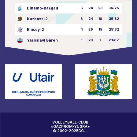
Dinamo-Bašgau
6
24
23
36:75
Kuzbass-2
6
24
18
35:82
Enisey-2
4
26
15
25:82
Yaroslavl Bären
1
29
7
23:87
VOLLEYBALL-CLUB
«GAZPROM-YUGRA»
© 2002-2025GG. -