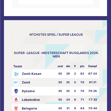
N?CHSTES SPIEL / SUPER LEAGUE
SUPER -LEAGUE -MEISTERSCHAFT RUSSLANDS 2026.
MEN
Team
und
die
P
pts
Dampf
Zenit-Kasan
30
28
2
82
87:24
Zenit
30
25
5
76
81:21
Dynamo
30
25
5
74
79:26
Lokomotive
30
24
6
71
77:33
Belogorie
30
21
9
64
70:40