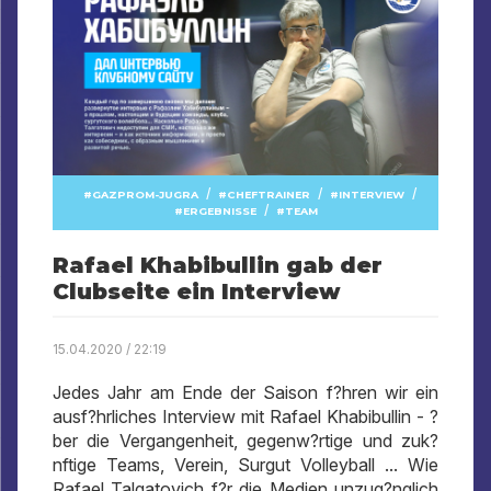
/
/
/
GAZPROM-JUGRA
CHEFTRAINER
INTERVIEW
/
ERGEBNISSE
TEAM
Rafael Khabibullin gab der
Clubseite ein Interview
15.04.2020 / 22:19
Jedes Jahr am Ende der Saison f?hren wir ein
ausf?hrliches Interview mit Rafael Khabibullin - ?
ber die Vergangenheit, gegenw?rtige und zuk?
nftige Teams, Verein, Surgut Volleyball ... Wie
Rafael Talgatovich f?r die Medien unzug?nglich