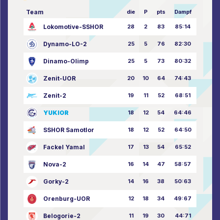
Team
die
P
pts
Dampf
Lokomotive-SSHOR
28
2
83
85:14
Dynamo-LO-2
25
5
76
82:30
Dinamo-Olimp
25
5
73
80:32
Zenit-UOR
20
10
64
74:43
Zenit-2
19
11
52
68:51
YUKIOR
18
12
54
64:46
SSHOR Samotlor
18
12
52
64:50
Fackel Yamal
17
13
54
65:52
Nova-2
16
14
47
58:57
Gorky-2
14
16
38
50:63
Orenburg-UOR
12
18
34
49:67
Belogorie-2
11
19
30
44:71