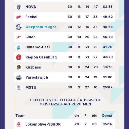
NOVA
30
16
14
47
62:58
Fackel
30
13
17
38
49:62
Gazprom-Yugra
30
12
18
34
45:63
Bitter
30
10
20
28
46:73
Dynamo-Ural
30
9
21
29
41:70
Region Orenburg
30
9
21
27
43:73
Kuzbass
30
6
24
23
38:76
Yaroslawich
30
6
24
19
31:80
MSTU
30
3
27
10
25:87
GEOTECH YOUTH LEAGUE RUSSISCHE
MEISTERSCHAFT 2026. MEN
Team
die
P
pts
Dampf
Lokomotive-SSHOR
28
2
83
85:14