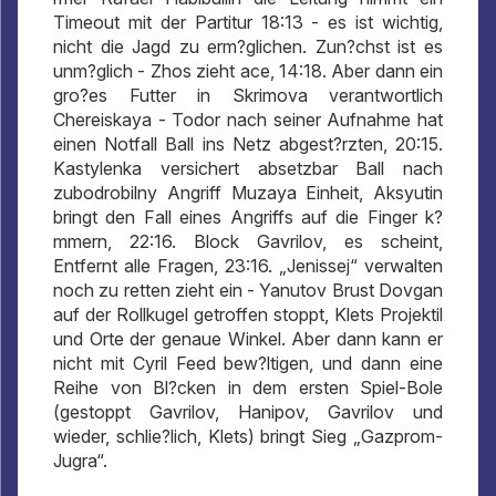
Timeout mit der Partitur 18:13 - es ist wichtig,
nicht die Jagd zu erm?glichen. Zun?chst ist es
unm?glich - Zhos zieht ace, 14:18. Aber dann ein
gro?es Futter in Skrimova verantwortlich
Chereiskaya - Todor nach seiner Aufnahme hat
einen Notfall Ball ins Netz abgest?rzten, 20:15.
Kastylenka versichert absetzbar Ball nach
zubodrobilny Angriff Muzaya Einheit, Aksyutin
bringt den Fall eines Angriffs auf die Finger k?
mmern, 22:16. Block Gavrilov, es scheint,
Entfernt alle Fragen, 23:16. „Jenissej“ verwalten
noch zu retten zieht ein - Yanutov Brust Dovgan
auf der Rollkugel getroffen stoppt, Klets Projektil
und Orte der genaue Winkel. Aber dann kann er
nicht mit Cyril Feed bew?ltigen, und dann eine
Reihe von Bl?cken in dem ersten Spiel-Bole
(gestoppt Gavrilov, Hanipov, Gavrilov und
wieder, schlie?lich, Klets) bringt Sieg „Gazprom-
Jugra“.