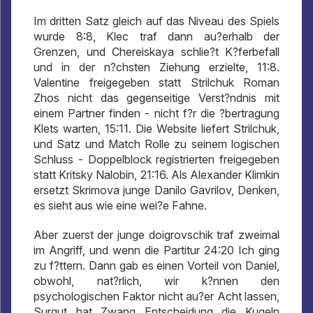
Im dritten Satz gleich auf das Niveau des Spiels
wurde 8:8, Klec traf dann au?erhalb der
Grenzen, und Chereiskaya schlie?t K?ferbefall
und in der n?chsten Ziehung erzielte, 11:8.
Valentine freigegeben statt Strilchuk Roman
Zhos nicht das gegenseitige Verst?ndnis mit
einem Partner finden - nicht f?r die ?bertragung
Klets warten, 15:11. Die Website liefert Strilchuk,
und Satz und Match Rolle zu seinem logischen
Schluss - Doppelblock registrierten freigegeben
statt Kritsky Nalobin, 21:16. Als Alexander Klimkin
ersetzt Skrimova junge Danilo Gavrilov, Denken,
es sieht aus wie eine wei?e Fahne.
Aber zuerst der junge doigrovschik traf zweimal
im Angriff, und wenn die Partitur 24:20 Ich ging
zu f?ttern. Dann gab es einen Vorteil von Daniel,
obwohl, nat?rlich, wir k?nnen den
psychologischen Faktor nicht au?er Acht lassen,
Surgut hat Zwang Entscheidung die Kugeln