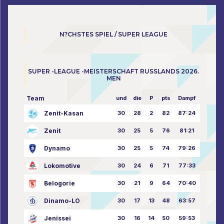
N?CHSTES SPIEL / SUPER LEAGUE
SUPER -LEAGUE -MEISTERSCHAFT RUSSLANDS 2026.
MEN
Team
und
die
P
pts
Dampf
Zenit-Kasan
30
28
2
82
87:24
Zenit
30
25
5
76
81:21
Dynamo
30
25
5
74
79:26
Lokomotive
30
24
6
71
77:33
Belogorie
30
21
9
64
70:40
Dinamo-LO
30
17
13
48
63:57
Jenissei
30
16
14
50
59:53