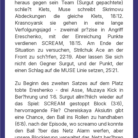
heraus gegen sein Team (Surgut gepachtete)
schlie?t Klets, Muse schreibt Skrimovu
Abdeckungen die gleiche Klets, 18:12.
Krasnoyarsk sie gehen in eine lange
Verfolgungsjagd - zweimal pr?zise in Angriff
Ereschenko, mit der Einreichung Punkte
verdienen SCREAM, 18:15. Am Ende der
Situation zu versuchen, Strilchuk Ace an der
Front zu sch?rfen, 22:19. Aber lassen Sie sich
nicht den Gegner Surgut, und der Punkt, der
einen Schlag auf die MUSE Linie setzen, 25:21.
Zu Beginn des zweiten Satzes auf dem Platz
tobte Ereshenko - drei Asse, Muzaya Kick in
Ber?hrung und 1:6. Surgut allm?hlich wieder auf
das Spiel: SCREAM gestoppt Block (3:6),
hervorragende Flie? Chereiskaya Aksiutin gibt
eine Chance, den Ball ins Rollen zu handhaben
(6:8). nach der Episode, wo screamo und konnte
den Ball ?ber das Netz Alarm werfen, aber
unsere Blockierung verwaltet das Netz ber?hren