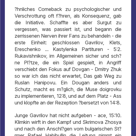
?hnliches Comeback zu psychologischer und
Verschrottung oft f?hren, als Konsequenz, gab
die Initiative. Schaffte es aber Surgut zu
vergessen, was passiert ist, und begann die
zerrissenen Nerven ihrer Fans zu behandeln - die
erste Einheit: geschlossen Gavrilov, Klets,
Ereschenko ... Kastylenka Partituren - 5:2.
Rukavishnikov, im Allgemeinen sicher und sch?
ne Pl?tze, die ein Spiel gespielt, in Angriff
verschiebt den Fokus auf Dovgan - Dmitry Zhuk
so war ich das nicht erwartet, Das gab Weg zu
Ruslan Hanipovu. Ein Dougan anders und
Schutz, macht es m?glich, die Muse doigrovku
zu implementieren, 12:8, und auf dem Platz - Ass
und klopfte an der Rezeption ?bersetzt von 14:8.
Junge Gavrilov hat nicht aufgeben - ace, 15:10.
Klimkin wirft in den Kampf und Skrimova Zhosya
und nach den Anschl?gen vom bulgarischen St?
rmer Rafael Habibullin die Leitung nimmt ein