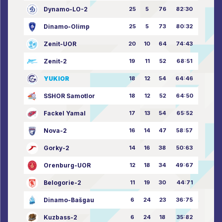
Dynamo-LO-2
25
5
76
82:30
Dinamo-Olimp
25
5
73
80:32
Zenit-UOR
20
10
64
74:43
Zenit-2
19
11
52
68:51
YUKIOR
18
12
54
64:46
SSHOR Samotlor
18
12
52
64:50
Fackel Yamal
17
13
54
65:52
Nova-2
16
14
47
58:57
Gorky-2
14
16
38
50:63
Orenburg-UOR
12
18
34
49:67
Belogorie-2
11
19
30
44:71
Dinamo-Bašgau
6
24
23
36:75
Kuzbass-2
6
24
18
35:82