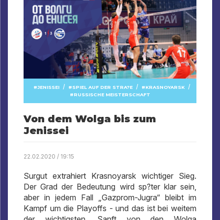
/
/
/
JENISSEI
SPIEL AUF DER STRA?E
KRASNOYARSK
RUSSISCHE MEISTERSCHAFT
Von dem Wolga bis zum
Jenissei
22.02.2020 / 19:15
Surgut extrahiert Krasnoyarsk wichtiger Sieg.
Der Grad der Bedeutung wird sp?ter klar sein,
aber in jedem Fall „Gazprom-Jugra“ bleibt im
Kampf um die Playoffs - und das ist bei weitem
der wichtigsten. Sanft von den Wolga