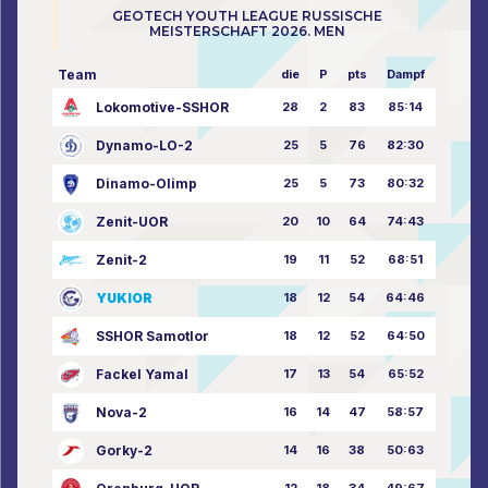
GEOTECH YOUTH LEAGUE RUSSISCHE
MEISTERSCHAFT 2026. MEN
Team
die
P
pts
Dampf
Lokomotive-SSHOR
28
2
83
85:14
Dynamo-LO-2
25
5
76
82:30
Dinamo-Olimp
25
5
73
80:32
Zenit-UOR
20
10
64
74:43
Zenit-2
19
11
52
68:51
YUKIOR
18
12
54
64:46
SSHOR Samotlor
18
12
52
64:50
Fackel Yamal
17
13
54
65:52
Nova-2
16
14
47
58:57
Gorky-2
14
16
38
50:63
12
18
34
49:67