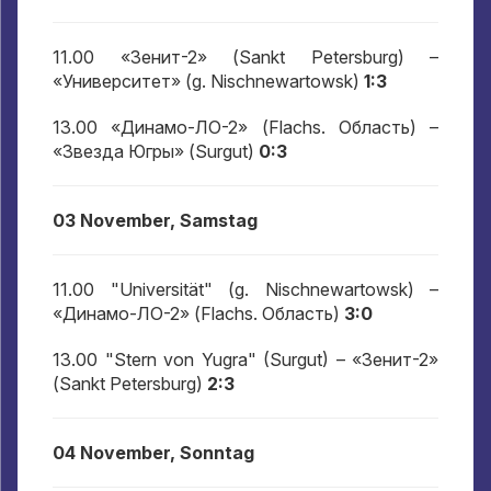
11.00
«Зенит-2»
(Sankt Petersburg)
–
«Университет»
(g. Nischnewartowsk)
1:3
13.00
«Динамо-ЛО-2»
(Flachs.
Область
)
–
«Звезда Югры»
(Surgut)
0:3
03 November, Samstag
11.00 "Universität" (g. Nischnewartowsk)
–
«Динамо-ЛО-2»
(Flachs.
Область
)
3:0
13.00 "Stern von Yugra" (Surgut)
– «Зенит-2»
(Sankt Petersburg)
2:3
04 November, Sonntag