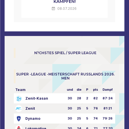
KÄMPFEN!
08.07.2026
N?CHSTES SPIEL / SUPER LEAGUE
SUPER -LEAGUE -MEISTERSCHAFT RUSSLANDS 2026.
MEN
Team
und
die
P
pts
Dampf
Zenit-Kasan
30
28
2
82
87:24
Zenit
30
25
5
76
81:21
Dynamo
30
25
5
74
79:26
Lokomotive
30
24
6
71
77:33