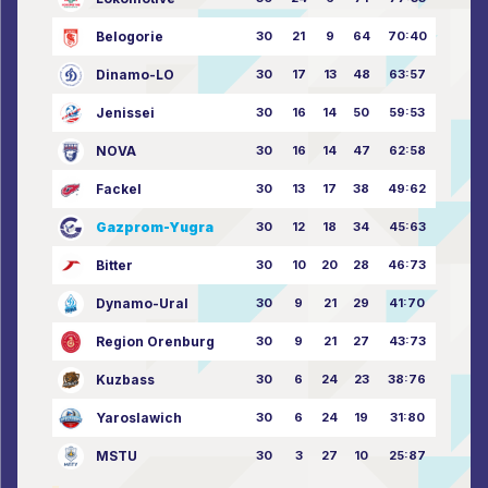
Belogorie
30
21
9
64
70:40
Dinamo-LO
30
17
13
48
63:57
Jenissei
30
16
14
50
59:53
NOVA
30
16
14
47
62:58
Fackel
30
13
17
38
49:62
Gazprom-Yugra
30
12
18
34
45:63
Bitter
30
10
20
28
46:73
Dynamo-Ural
30
9
21
29
41:70
Region Orenburg
30
9
21
27
43:73
Kuzbass
30
6
24
23
38:76
Yaroslawich
30
6
24
19
31:80
MSTU
30
3
27
10
25:87