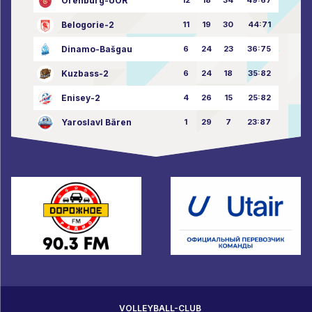
Orenburg-UOR
Belogorie-2
11
19
30
44:71
Dinamo-Bašgau
6
24
23
36:75
Kuzbass-2
6
24
18
35:82
Enisey-2
4
26
15
25:82
Yaroslavl Bären
1
29
7
23:87
VOLLEYBALL-CLUB