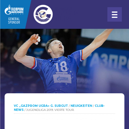
VC „GAZPROM UGRA» G. SURGUT
/
NEUIGKEITEN
/
CLUB-
NEWS
/
JUGENDLIGA 2019. VIERTE TOUR.