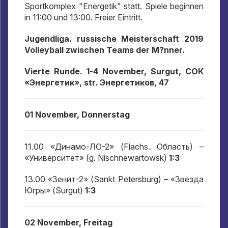
Sportkomplex "Energetik" statt. Spiele beginnen
in 11:00 und 13:00. Freier Eintritt.
Jugendliga. russische Meisterschaft 2019
Volleyball zwischen Teams der M?nner.
Vierte Runde. 1-4 November, Surgut,
СОК
«Энергетик»
, str.
Энергетиков
, 47
01 November, Donnerstag
11.00
«Динамо-ЛО-2»
(Flachs.
Область
)
–
«Университет»
(g. Nischnewartowsk)
1:3
13.00
«Зенит-2»
(Sankt Petersburg)
– «Звезда
Югры»
(Surgut)
1:3
02 November, Freitag