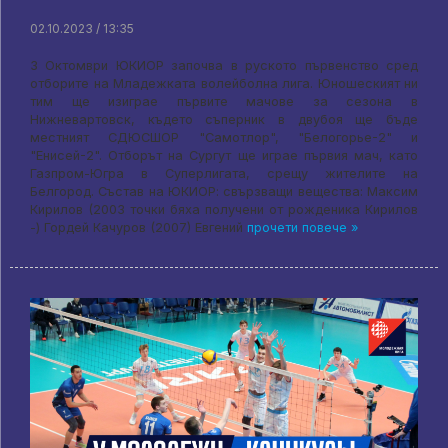
02.10.2023 / 13:35
3 Октомври ЮКИОР започва в руското първенство сред
отборите на Младежката волейболна лига. Юношеският ни
тим ще изиграе първите мачове за сезона в
Нижневартовск, където съперник в двубоя ще бъде
местният СДЮСШОР "Самотлор", "Белогорье-2" и
"Енисей-2". Отборът на Сургут ще играе първия мач, като
Газпром-Югра в Суперлигата, срещу жителите на
Белгород. Състав на ЮКИОР: свързващи вещества: Максим
Кирилов (2003 точки бяха получени от рожденика Кирилов
-) Гордей Качуров (2007) Евгений
прочети повече »