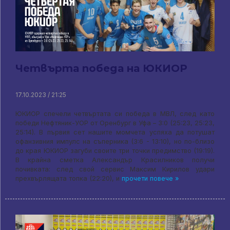
Четвърта победа на ЮКИОР
17.10.2023 / 21:25
ЮКИОР спечели четвъртата си победа в МВЛ, след като
победи Нефтяник-УОР от Оренбург в Уфа – 3:0 (25:23, 25:23,
25:14). В първия сет нашите момчета успяха да потушат
офанзивния импулс на съперника (3:6 - 13:10), но по-близо
до края ЮКИОР загуби своите три точки предимство (19:19).
В крайна сметка Александър Красилников получи
почивката: след свой сервис Максим Кирилов удари
прехвърлящата топка (22:20), и
прочети повече »