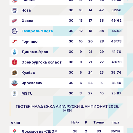
Нова
30
16
14
47
62:58
Факел
30
13
17
38
49:62
Газпром-Yugra
30
12
18
34
45:63
Горчиво
30
10
20
28
46:73
Динамо-Урал
30
9
21
29
41:70
Оренбургска област
30
9
21
27
43:73
Кузбас
30
6
24
23
38:76
Ярославич
30
6
24
19
31:80
MSTU
30
3
27
10
25:87
ГЕОТЕК МЛАДЕЖКА ЛИГА РУСКИ ШАМПИОНАТ 2026.
MEN
екип
Най-
P
Точки
пара
Локомотив-СШОР
28
2
83
85:14