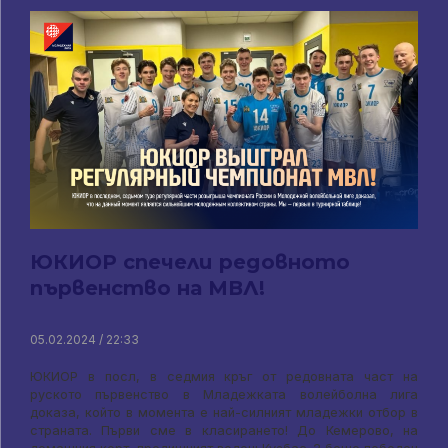
ЮКИОР спечели редовното
първенство на МВЛ!
05.02.2024 / 22:33
ЮКИОР в посл, в седмия кръг от редовната част на
руското първенство в Младежката волейболна лига
доказа, който в момента е най-силният младежки отбор в
страната. Първи сме в класирането! До Кемерово, на