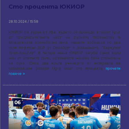
Сто процента ЮКИОР
28.10.2024 / 15:58
ЮКИОР се върна от Уфа, където се проведе вторият кръг
от предварителната част на руското първенство в
Младежката волейболна лига. Нашите победиха по два
пъти Нефтяник-УОР от Оренбург и домакините, "Беркутов
Урал-БашГАУ". В четири мача ЮКИОР загуби само един
мач от Златните орли, останалите мачове бяха спечелени
на сухо. След два кръга учениците от интерната на
олимпийския резерв Ugra имат сто процента
прочети
повече »