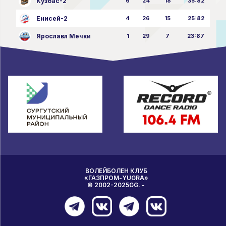
Кузбас-2
6
24
18
35:82
Енисей-2
4
26
15
25:82
Ярославл Мечки
1
29
7
23:87
ВОЛЕЙБОЛЕН КЛУБ
«ГАЗПРОМ-YUGRA»
© 2002-2025GG. -