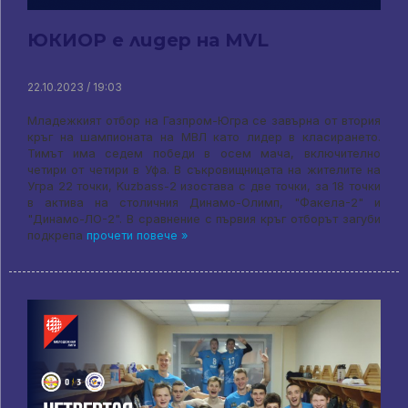
ЮКИОР е лидер на MVL
22.10.2023 / 19:03
Младежкият отбор на Газпром-Югра се завърна от втория
кръг на шампионата на МВЛ като лидер в класирането.
Тимът има седем победи в осем мача, включително
четири от четири в Уфа. В съкровищницата на жителите на
Угра 22 точки, Kuzbass-2 изостава с две точки, за 18 точки
в актива на столичния Динамо-Олимп, "Факела-2" и
"Динамо-ЛО-2". В сравнение с първия кръг отборът загуби
подкрепа
прочети повече »