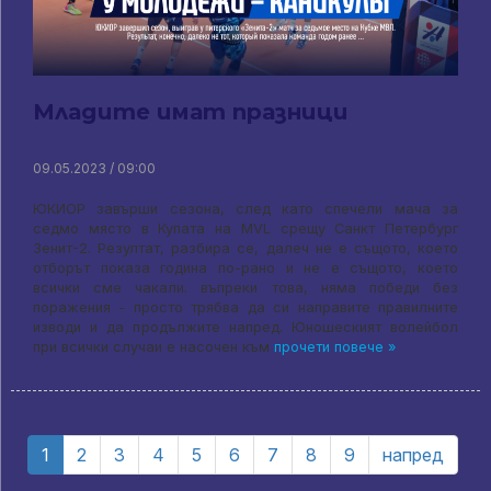
Младите имат празници
09.05.2023 / 09:00
ЮКИОР завърши сезона, след като спечели мача за
седмо място в Купата на MVL срещу Санкт Петербург
Зенит-2. Резултат, разбира се, далеч не е същото, което
отборът показа година по-рано и не е същото, което
всички сме чакали. въпреки това, няма победи без
поражения - просто трябва да си направите правилните
изводи и да продължите напред. Юношеският волейбол
при всички случаи е насочен към
прочети повече »
1
2
3
4
5
6
7
8
9
напред