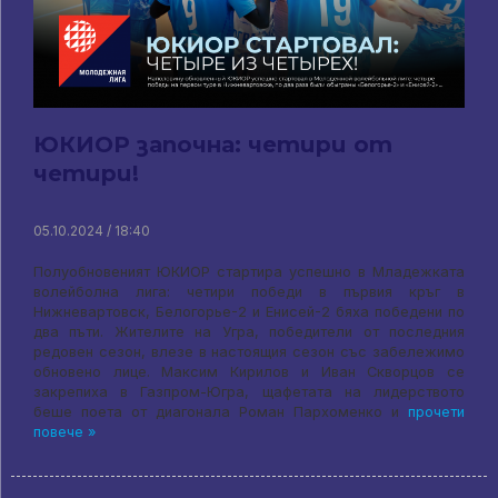
ЮКИОР започна: четири от
четири!
05.10.2024 / 18:40
Полуобновеният ЮКИОР стартира успешно в Младежката
волейболна лига: четири победи в първия кръг в
Нижневартовск, Белогорье-2 и Енисей-2 бяха победени по
два пъти. Жителите на Угра, победители от последния
редовен сезон, влезе в настоящия сезон със забележимо
обновено лице. Максим Кирилов и Иван Скворцов се
закрепиха в Газпром-Югра, щафетата на лидерството
беше поета от диагонала Роман Пархоменко и
прочети
повече »