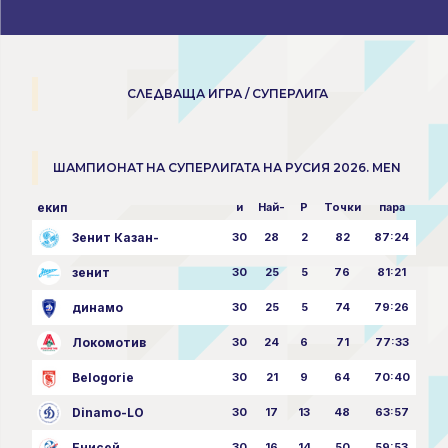
СЛЕДВАЩА ИГРА / СУПЕРЛИГА
ШАМПИОНАТ НА СУПЕРЛИГАТА НА РУСИЯ 2026. MEN
екип
и
Най-
P
Точки
пара
Зенит Казан-
30
28
2
82
87:24
зенит
30
25
5
76
81:21
динамо
30
25
5
74
79:26
Локомотив
30
24
6
71
77:33
Belogorie
30
21
9
64
70:40
Dinamo-LO
30
17
13
48
63:57
Енисей
30
16
14
50
59:53