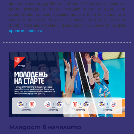
принос, Александър Евсеев и Василий Тарасенко, всяка от
които атакува с висок процент (62% и още). При
сравнително еднаква техника нашите бяха по-успешни в
атака и блокада. Резултат от мача 3:0 (25:18, 25:23 и
26:24). Утре ще играем с Красноярск “Енисеем-2” Сергей
прочети повече »
Младост в началото