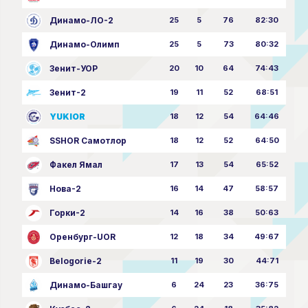
Динамо-ЛО-2
25
5
76
82:30
Динамо-Олимп
25
5
73
80:32
Зенит-УОР
20
10
64
74:43
Зенит-2
19
11
52
68:51
YUKIOR
18
12
54
64:46
SSHOR Самотлор
18
12
52
64:50
Факел Ямал
17
13
54
65:52
Нова-2
16
14
47
58:57
Горки-2
14
16
38
50:63
Оренбург-UOR
12
18
34
49:67
Belogorie-2
11
19
30
44:71
Динамо-Башгау
6
24
23
36:75