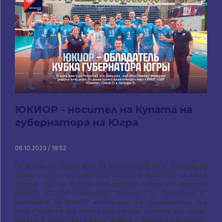
ЮКИОР - носител на Купата на
губернатора на Югра
06.10.2023 / 18:52
По време на първия кръг на Младежката лига, домакин на
етапа – клубът Ugra-Samotlor инициира тегленето на такъв
трофей. Да го получи най-добрият отбор от квартета
ЮКИОР, "ССХОР "Самотлор", "Енисей-2" и "Белогорье-2".
Шансовете на ЮКИОР изглеждаха за предпочитане, тъй
като в края на два игрови дни отборът спечели две „сухи“
победи. В петък трета беше добита с идентичен резултат..