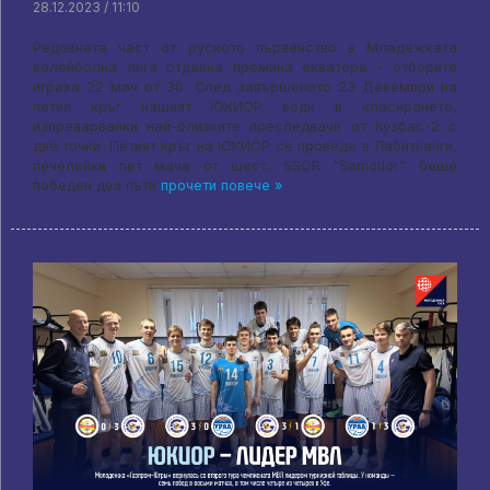
28.12.2023 / 11:10
Редовната част от руското първенство в Младежката
волейболна лига отдавна премина екватора - отборите
играха 22 мач от 30. След завършеното 23 Декември на
петия кръг нашият ЮКИОР води в класирането,
изпреварвайки най-близките преследвачи от Кузбас-2 с
две точки. Петият кръг на ЮКИОР се проведе в Лабитнанги,
печелейки пет мача от шест. SSOR "Samotlor" беше
победен два пъти
прочети повече »