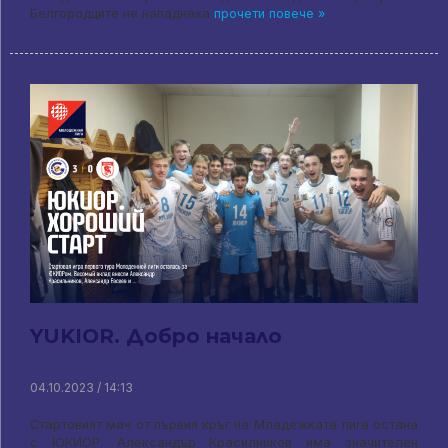
Белгородците не нападнаха
прочети повече »
YUKIOR. Добро начало
04.10.2023 / 14:13
Стартовият мач от първия кръг на Младежката лига остана
с ЮКИОР. Александър Красилников има значителен