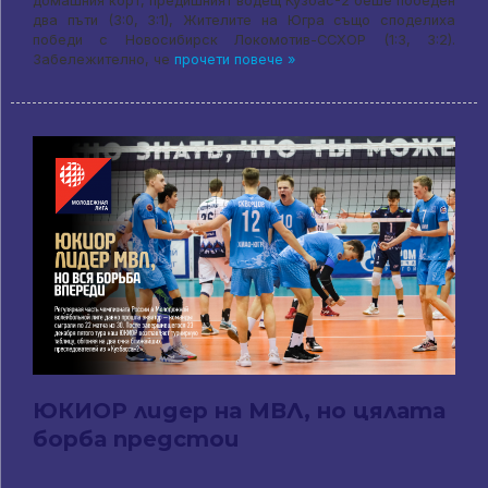
домашния корт, предишният водещ Кузбас-2 беше победен
два пъти (3:0, 3:1), Жителите на Югра също споделиха
победи с Новосибирск Локомотив-ССХОР (1:3, 3:2).
Забележително, че
прочети повече »
ЮКИОР лидер на МВЛ, но цялата
борба предстои