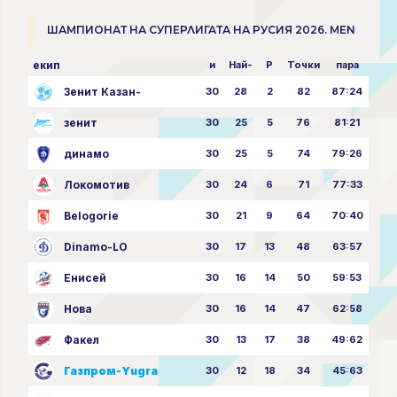
ШАМПИОНАТ НА СУПЕРЛИГАТА НА РУСИЯ 2026. MEN
екип
и
Най-
P
Точки
пара
Зенит Казан-
30
28
2
82
87:24
зенит
30
25
5
76
81:21
динамо
30
25
5
74
79:26
Локомотив
30
24
6
71
77:33
Belogorie
30
21
9
64
70:40
Dinamo-LO
30
17
13
48
63:57
Енисей
30
16
14
50
59:53
Нова
30
16
14
47
62:58
Факел
30
13
17
38
49:62
Газпром-Yugra
30
12
18
34
45:63