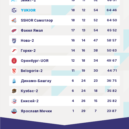
Зенит-2
YUKIOR
18
12
54
64:46
SSHOR Самотлор
18
12
52
64:50
Факел Ямал
17
13
54
65:52
Нова-2
16
14
47
58:57
Горки-2
14
16
38
50:63
Оренбург-UOR
12
18
34
49:67
Belogorie-2
11
19
30
44:71
Динамо-Башгау
6
24
23
36:75
Кузбас-2
6
24
18
35:82
Енисей-2
4
26
15
25:82
Ярославл Мечки
1
29
7
23:87