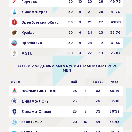
Горчиво
30
10
20
28
46:73
Динамо-Урал
30
9
21
29
41:70
Оренбургска област
30
9
21
27
43:73
Кузбас
30
6
24
23
38:76
Ярославич
30
6
24
19
31:80
MSTU
30
3
27
10
25:87
ГЕОТЕК МЛАДЕЖКА ЛИГА РУСКИ ШАМПИОНАТ 2026.
MEN
екип
Най-
P
Точки
пара
Локомотив-СШОР
28
2
83
85:14
Динамо-ЛО-2
25
5
76
82:30
Динамо-Олимп
25
5
73
80:32
Зенит-УОР
20
10
64
74:43
19
11
52
68:51