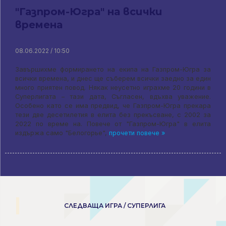
"Газпром-Югра" на всички
времена
08.06.2022 / 10:50
Завършихме формирането на екипа на Газпром-Югра за
всички времена, и днес ще съберем всички заедно за един
много приятен повод. Някак неусетно играхме 20 години в
Суперлигата – тази дата, Съгласен, вдъхва уважение.
Особено като се има предвид, че Газпром-Югра прекара
тези две десетилетия в елита без прекъсване, с 2002 за
2022 по време на. Повече от "Газпром-Югра" в елита
издържа само "Белогорье",
прочети повече »
СЛЕДВАЩА ИГРА / СУПЕРЛИГА