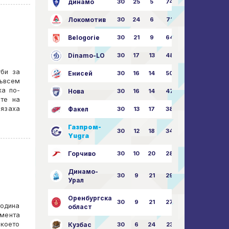
динамо
30
25
5
74
79:26
Локомотив
30
24
6
71
77:33
Belogorie
30
21
9
64
70:40
Dinamo-LO
30
17
13
48
63:57
уби за
Енисей
30
16
14
50
59:53
ъвсем
ха по-
Нова
30
16
14
47
62:58
ите на
лязаха
Факел
30
13
17
38
49:62
Газпром-
30
12
18
34
45:63
Yugra
Горчиво
30
10
20
28
46:73
Динамо-
30
9
21
29
41:70
Урал
Оренбургска
30
9
21
27
43:73
година
област
омента
което
Кузбас
30
6
24
23
38:76