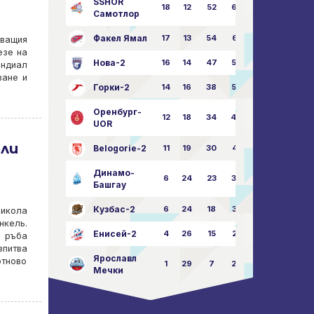
SSHOR
18
12
52
64:50
Самотлор
Факел Ямал
17
13
54
65:52
дващия
езе на
Нова-2
16
14
47
58:57
ондиал
ване и
Горки-2
14
16
38
50:63
Оренбург-
12
18
34
49:67
UOR
ели
Belogorie-2
11
19
30
44:71
Динамо-
6
24
23
36:75
Башгау
Кузбас-2
6
24
18
35:82
Никола
кель.
Енисей-2
4
26
15
25:82
а ръба
зпитва
Ярославл
тново
1
29
7
23:87
Мечки