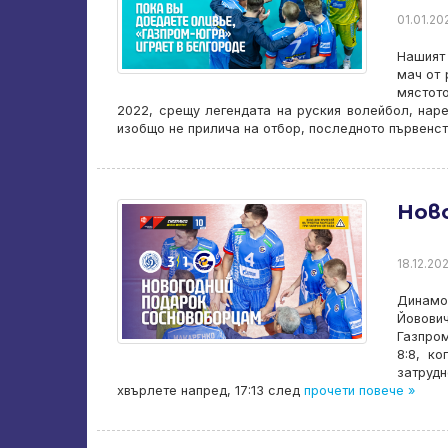
01.01.202
Нашият 
мач от 
мястот
2022, срещу легендата на руския волейбол, наре
изобщо не прилича на отбор, последното първенс
Нов
18.12.202
Динамо-
Йовови
Газпро
8:8, ко
затруд
хвърлете напред, 17:13 след
прочети повече »