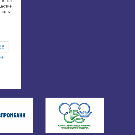
ото на
щастие
оналът
28
46