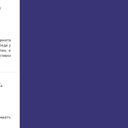
а
дината
беди у
лен, е
ктивно
.
иматч.