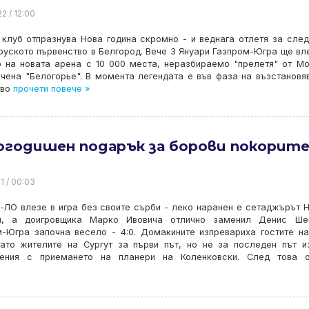
2 / 12:00
клуб отпразнува Нова година скромно - и веднага отлетя за сле
руското първенство в Белгород. Вече 3 Януари Газпром-Югра ще вл
о на новата арена с 10 000 места, неразбираемо "прелетя" от М
чена "Белогорье". В момента легендата е във фаза на възстановя
тво
прочети повече »
огодишен подарък за борови покорит
1 / 00:03
ЛО влезе в игра без своите сърби - леко наранен е сетаджърът 
ч, а доигровщика Марко Ивовича отлично заменил Денис Шен
м-Югра започна весело - 4:0. Домакините изпревариха гостите н
гато жителите на Сургут за първи път, но не за последен път и
нения с приемането на планери на Коленковски. След това о