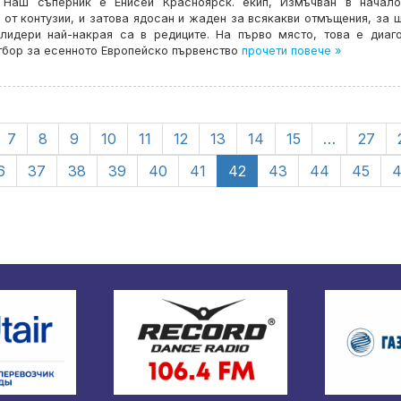
. Наш съперник е Енисей Красноярск. екип, Измъчван в начал
 от контузии, и затова ядосан и жаден за всякакви отмъщения, за 
 лидери най-накрая са в редиците. На първо място, това е диаг
тбор за есенното Европейско първенство
прочети повече »
7
8
9
10
11
12
13
14
15
…
27
6
37
38
39
40
41
42
43
44
45