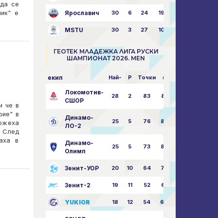
 да се
ник" е
Ярославич
30
6
24
19
31:80
MSTU
30
3
27
10
25:87
ГЕОТЕК МЛАДЕЖКА ЛИГА РУСКИ
ШАМПИОНАТ 2026. MEN
екип
Най-
P
Точки
пара
Локомотив-
28
2
83
85:14
СШОР
и че в
рие" в
Динамо-
25
5
76
82:30
можеха
ЛО-2
. След
аха в
Динамо-
25
5
73
80:32
Олимп
Зенит-УОР
20
10
64
74:43
Зенит-2
19
11
52
68:51
YUKIOR
18
12
54
64:46