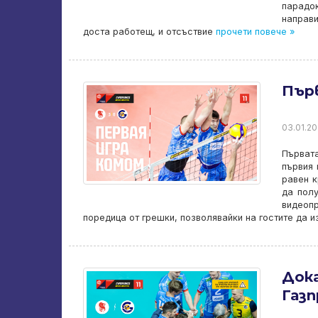
парадо
направ
доста работещ, и отсъствие
прочети повече »
Първ
03.01.20
Първата
първия 
равен к
да полу
видеоп
поредица от грешки, позволявайки на гостите да изр
Док
Газп