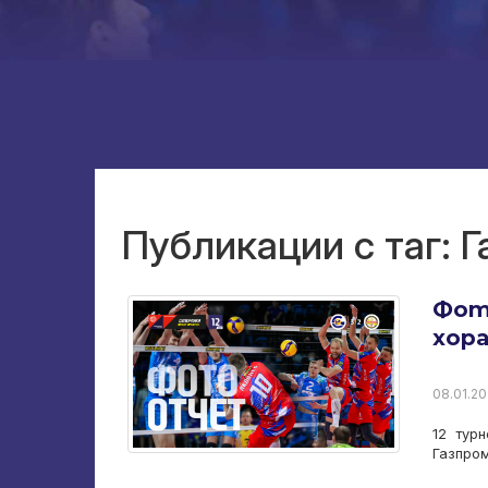
Публикации с таг: 
Фот
хора
08.01.20
12 турн
Газпром