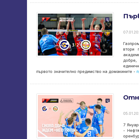
Пър
07.01.202
Газпро
втори 
академи
добре,
единичн
първото значително предимство на домакините -
п
Отно
05.01.20
7 Януар
- Нефт
оренбу