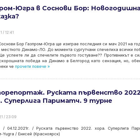
пром-Югра в Соснови Бор: Новогодишн
азка?
1 / 12:41
Соснови Бор Газпром-Югра ще изиграе последния си мач 2021 на го
 местното Динамо-ЛО. До момента сургутчани спечелиха всички по
Ще успеете ли да спечелите първото гостуване?? Противникът е си
 скорошната победа на Динамо в Белгород като сензация, но, обе
реки че
прочети повече »
орепортаж. Руската първенство 2022
. Суперлига Париматч. 9 турне
21 / 23:09
 / 04.12.2021г. / Руската първенство 2022. хора. Суперлига Пар
-Yugra / Енисей (Красноярск)