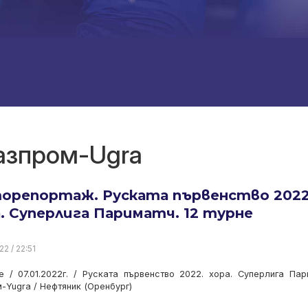
Газпром-Ugra
орепортаж. Руската първенство 2022
. Суперлига Париматч. 12 турне
22 / 22:51
е / 07.01.2022г. / Руската първенство 2022. хора. Суперлига Пар
-Yugra / Нефтяник (Оренбург)