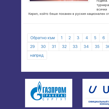
година
турнира
всички
Кирил, който беше поканен в руския национален о
Обратно към
1
2
3
4
5
6
29
30
31
32
33
34
35
3
напред