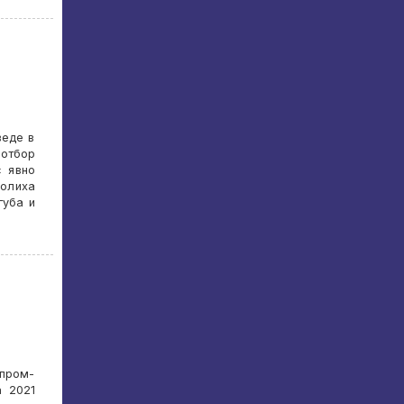
веде в
 отбор
с явно
волиха
губа и
зпром-
а 2021