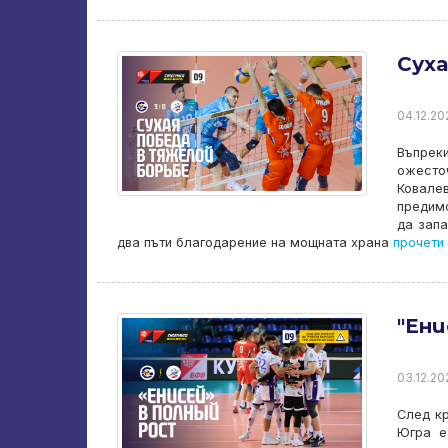
Сух
04.12.20
Въпреки
ожесто
Ковале
предимс
да запа
два пъти благодарение на мощната храна
прочети 
"Ени
03.12.202
След кр
Югра е