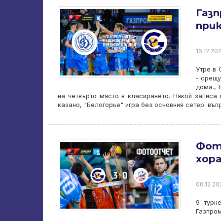
Газ
прик
16.12.202
Утре в 
- срещу
дома., 
на четвърто място в класирането. Някой записа
казано, "Белогорье" игра без основния сетер. въп
Фот
хора
06.12.20
9 турне
Газпром