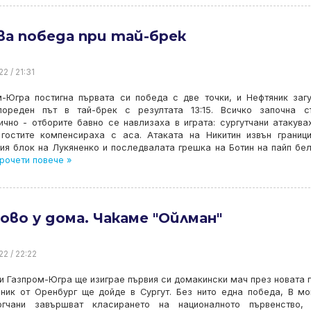
ва победа при тай-брек
2 / 21:31
м-Югра постигна първата си победа с две точки, и Нефтяник заг
пореден път в тай-брек с резултата 13:15. Всичко започна с
чно - отборите бавно се навлизаха в играта: сургутчани атакува
 гостите компенсираха с аса. Атаката на Никитин извън границ
ия блок на Лукяненко и последвалата грешка на Ботин на пайп бе
рочети повече »
во у дома. Чакаме "Ойлман"
22 / 22:22
и Газпром-Югра ще изиграе първия си домакински мач през новата 
яник от Оренбург ще дойде в Сургут. Без нито една победа, В м
ргчани завършват класирането на националното първенство, 