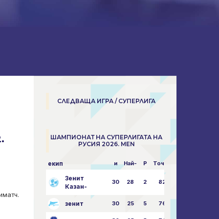
СЛЕДВАЩА ИГРА / СУПЕРЛИГА
.
ШАМПИОНАТ НА СУПЕРЛИГАТА НА
РУСИЯ 2026. MEN
екип
и
Най-
P
Точки
пара
Зенит
30
28
2
82
87:24
Казан-
иматч.
зенит
30
25
5
76
81:21