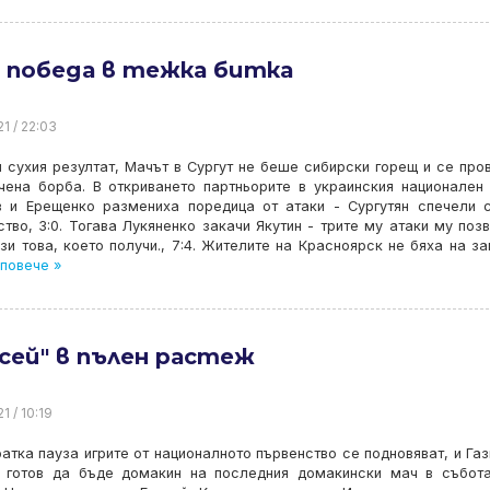
а победа в тежка битка
21 / 22:03
 сухия резултат, Мачът в Сургут не беше сибирски горещ и се про
чена борба. В откриването партньорите в украинския национален
в и Ерещенко размениха поредица от атаки - Сургутян спечели 
тво, 3:0. Тогава Лукяненко закачи Якутин - трите му атаки му поз
зи това, което получи., 7:4. Жителите на Красноярск не бяха на за
повече »
сей" в пълен растеж
1 / 10:19
атка пауза игрите от националното първенство се подновяват, и Га
 готов да бъде домакин на последния домакински мач в събот