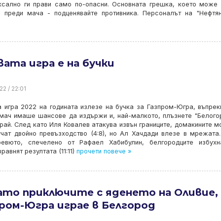
ксално ги прави само по-опасни. Основната грешка, което може
и преди мача - подценявайте противника. Персоналът на "Нефтя
ата игра е на бучки
22 / 22:01
 игра 2022 на годината излезе на бучка за Газпром-Югра, въпрек
мач имаше шансове да издържи и, най-малкото, плъзнете "Белого
рай. След като Иля Ковалев атакува извън границите, домакините 
чат двойно превъзходство (4:8), но Ал Хачдади влезе в мрежата
ревюто, спечелено от Рафаел Хабибулин, белгородците избухн
авнят резултата (11:11)
прочети повече »
ато приключите с яденето на Оливие,
ром-Югра играе в Белгород