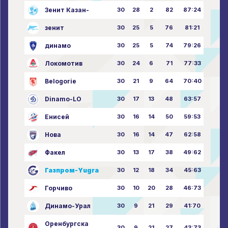
Зенит Казан-
30
28
2
82
87:24
зенит
30
25
5
76
81:21
динамо
30
25
5
74
79:26
Локомотив
30
24
6
71
77:33
Belogorie
30
21
9
64
70:40
Dinamo-LO
30
17
13
48
63:57
Енисей
30
16
14
50
59:53
Нова
30
16
14
47
62:58
Факел
30
13
17
38
49:62
Газпром-Yugra
30
12
18
34
45:63
Горчиво
30
10
20
28
46:73
Динамо-Урал
30
9
21
29
41:70
Оренбургска
30
9
21
27
43:73