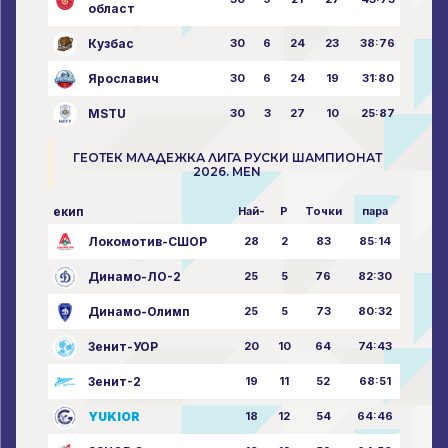
област
Кузбас
30
6
24
23
38:76
Ярославич
30
6
24
19
31:80
MSTU
30
3
27
10
25:87
ГЕОТЕК МЛАДЕЖКА ЛИГА РУСКИ ШАМПИОНАТ
2026. MEN
екип
Най-
P
Точки
пара
Локомотив-СШОР
28
2
83
85:14
Динамо-ЛО-2
25
5
76
82:30
Динамо-Олимп
25
5
73
80:32
Зенит-УОР
20
10
64
74:43
Зенит-2
19
11
52
68:51
YUKIOR
18
12
54
64:46