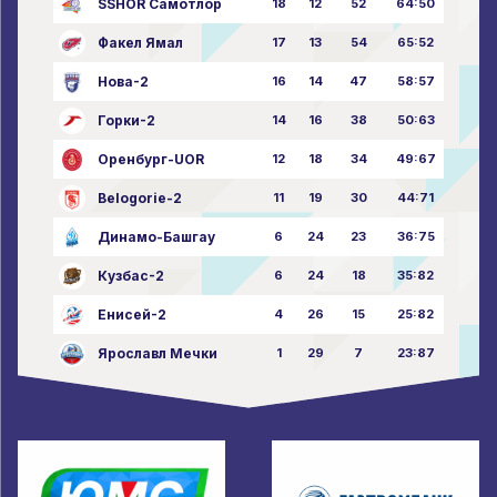
SSHOR Самотлор
18
12
52
64:50
Факел Ямал
17
13
54
65:52
Нова-2
16
14
47
58:57
Горки-2
14
16
38
50:63
Оренбург-UOR
12
18
34
49:67
Belogorie-2
11
19
30
44:71
Динамо-Башгау
6
24
23
36:75
Кузбас-2
6
24
18
35:82
Енисей-2
4
26
15
25:82
Ярославл Мечки
1
29
7
23:87