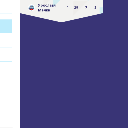
Ярославл
1
29
7
23:87
Мечки