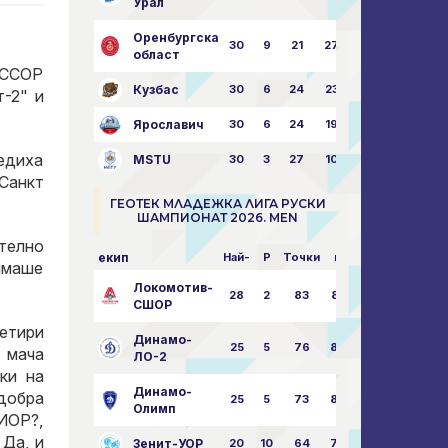
Урал
Оренбургска
30
9
21
27
43:73
област
 ССОР
Кузбас
30
6
24
23
38:76
-2" и
Ярославич
30
6
24
19
31:80
едиха
MSTU
30
3
27
10
25:87
Санкт
ГЕОТЕК МЛАДЕЖКА ЛИГА РУСКИ
ШАМПИОНАТ 2026. MEN
ително
екип
Най-
P
Точки
пара
 имаше
Локомотив-
28
2
83
85:14
СШОР
четири
Динамо-
25
5
76
82:30
 мача
ЛО-2
ки на
Динамо-
 добра
25
5
73
80:32
Олимп
ИОР?,
 Да, и
Зенит-УОР
20
10
64
74:43