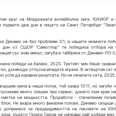
ртия кръг на Младежката волейболна лига. ЮКИОР и
 първите два дни в лицето на Санкт Петербург "Зенит
а Динамо не без проблеми 3:1, и нашите момчета поб
ия ден от СШОР “Самотлор” те победиха отбора на 
зация със знак минус, загуба в тайбрека от Динамо-ЛО-2.
ниха победи на баланс, 25:23. Третият мач беше сравн
оятно, донякъде отпусна младите играчи. В четвъртия сет
но успя да изравни резултата. Но не печелете сета, 23:25.
ършим мача в наша полза, той казва 13:11, но загуби 
пуснахме много грешки при сервис, докато към края на
 сметка на мощността. Проработи - спечелихме почив
с блок. Не вкара много финални голове, Динамо свърши
во допринесе за предвидимостта на пасовете на ЮК
 зона, където Георги Серов не направи най-добрия мач,