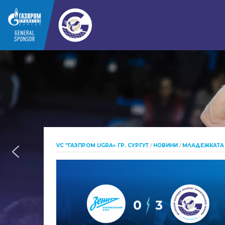
VC "ГАЗПРОМ UGRA» ГР. СУРГУТ
/
НОВИНИ
/
МЛАДЕЖКАТА 