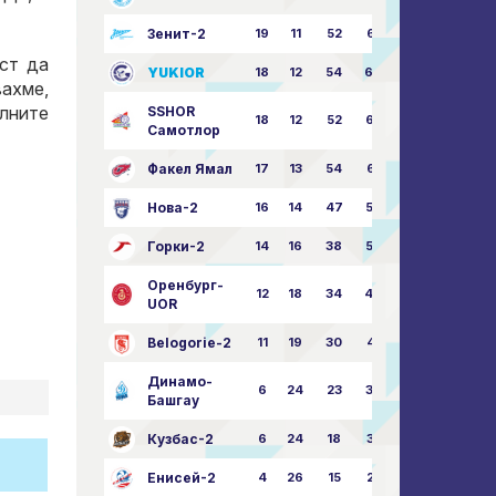
Зенит-2
19
11
52
68:51
ст да
YUKIOR
18
12
54
64:46
вахме,
илните
SSHOR
18
12
52
64:50
Самотлор
Факел Ямал
17
13
54
65:52
Нова-2
16
14
47
58:57
Горки-2
14
16
38
50:63
Оренбург-
12
18
34
49:67
UOR
Belogorie-2
11
19
30
44:71
Динамо-
6
24
23
36:75
Башгау
Кузбас-2
6
24
18
35:82
Енисей-2
4
26
15
25:82