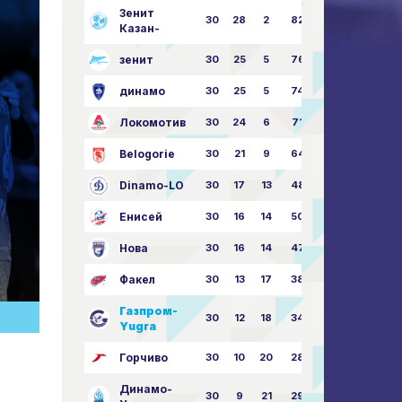
Зенит
30
28
2
82
87:24
Казан-
зенит
30
25
5
76
81:21
динамо
30
25
5
74
79:26
Локомотив
30
24
6
71
77:33
Belogorie
30
21
9
64
70:40
Dinamo-LO
30
17
13
48
63:57
Енисей
30
16
14
50
59:53
Нова
30
16
14
47
62:58
Факел
30
13
17
38
49:62
Газпром-
30
12
18
34
45:63
Yugra
Горчиво
30
10
20
28
46:73
Динамо-
30
9
21
29
41:70