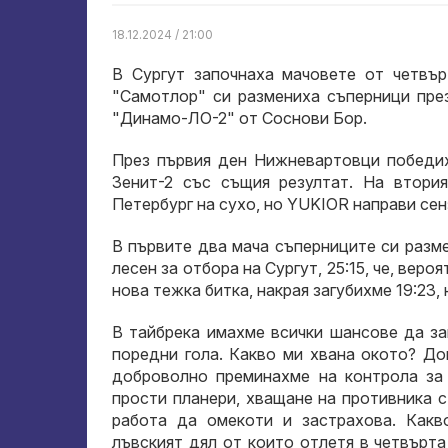
18.12.2024 / 21:00
В Сургут започнаха мачовете от четвъ
"Самотлор" си размениха съперници през
"Динамо-ЛО-2" от Соснови Бор.
През първия ден Нижневартовци победих
Зенит-2 със същия резултат. На втор
Петербург на сухо, но YUKIOR направи сен
В първите два мача съперниците си разме
лесен за отбора на Сургут, 25:15, че, вер
нова тежка битка, накрая загубихме 19:23, 
В тайбрека имахме всички шансове да зав
поредни гола. Какво ми хвана окото? До
доброволно преминахме на контрола за
прости планери, хващане на противника 
работа да омекоти и застрахова. Как
лъвският дял от които отлетя в четвърта