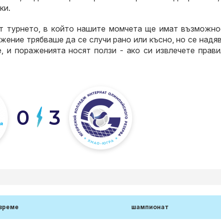
ки.
от турнето, в който нашите момчета ще имат възможно
жение трябваше да се случи рано или късно, но се надя
е, и пораженията носят ползи - ако си извлечете прав
0
3
време
шампионат