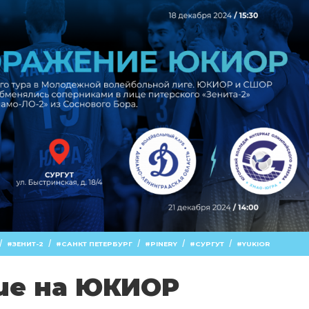
/
/
/
/
/
ЗЕНИТ-2
САНКТ ПЕТЕРБУРГ
PINERY
СУРГУТ
YUKIOR
ие на ЮКИОР